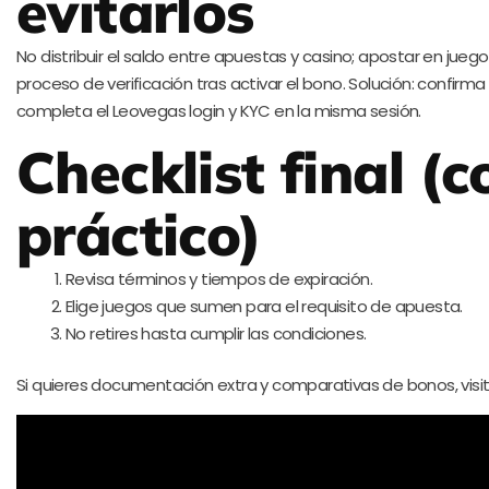
evitarlos
No distribuir el saldo entre apuestas y casino; apostar en jueg
proceso de verificación tras activar el bono. Solución: confirm
completa el Leovegas login y KYC en la misma sesión.
Checklist final (c
práctico)
Revisa términos y tiempos de expiración.
Elige juegos que sumen para el requisito de apuesta.
No retires hasta cumplir las condiciones.
Si quieres documentación extra y comparativas de bonos, visi