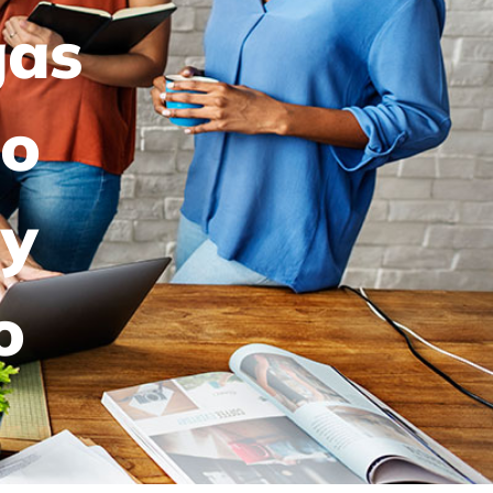
gas
no
 y
o