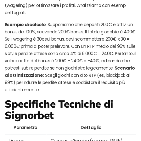
(wagering) per ottimizzare i profitti. Analizziamo con esempi
dettagliati.
Esempio di calcolo
: Supponiamo che depositi 200€ e attivi un
bonus del 100%, ricevendo 200€ bonus. Il totale giocabile è 400€.
Se il wagering è 30x sul bonus, devi scommettere 200€ x 30 =
6.000€ prima di poter prelevare. Con un RTP medio del 96% sulle
slot, le perdite attese sono circa 4% di 6.000€ = 240€. Pertanto, il
valore netto del bonus è 200€ – 240€ = -40€, indicando che
potresti subire perdite se non giochi strategicamente.
Scenario
di ottimizzazione
: Scegli giochi con alto RTP (es., blackjack al
99%) per ridurre le perdite attese e soddisfare il requisito più
efficientemente.
Specifiche Tecniche di
Signorbet
Parametro
Dettaglio
Licenza
Curacao eGaming (numero 12345)