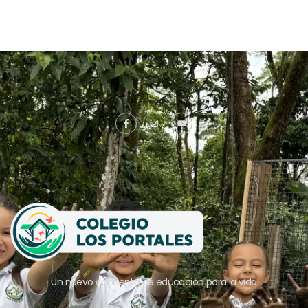
F
I
Y
a
n
o
c
s
u
e
t
t
b
a
u
o
g
b
o
r
e
k
a
-
m
f
Un nuevo concepto de educación para la vida