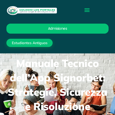
Skip
to
content
Admisiones
Estudiantes Antiguos
Manuale Tecnico
dell’App Signorbet:
Strategie, Sicurezza
e Risoluzione