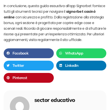
In conclusione, questa guida esaustiva all’app Signorbet fornisce
tutti gli strumenti tecnici per navigare il
signorbet casinò
online
con sicurezza e profitto. Dalla registrazione alla strategia
bonus, ogni sezione è progettata per coprire edge case e
scenari reali. Ricorda di giocare responsabilmente e di sfruttare le
risorse qui presentate per un’esperienza ottimizzata. Per ulteriori
aggiornamenti, visita regolarmente il sito ufficiale.
Facebook
WhatsApp
Twitter
LinkedIn
Pinterest
sector educativo