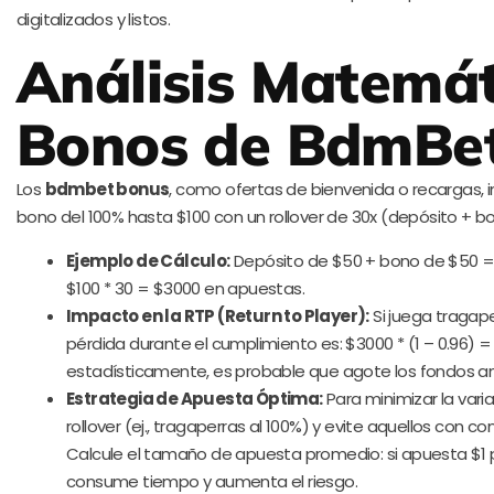
digitalizados y listos.
Análisis Matemát
Bonos de BdmBe
Los
bdmbet bonus
, como ofertas de bienvenida o recargas,
bono del 100% hasta $100 con un rollover de 30x (depósito + b
Ejemplo de Cálculo:
Depósito de $50 + bono de $50 = $
$100 * 30 = $3000 en apuestas.
Impacto en la RTP (Return to Player):
Si juega tragape
pérdida durante el cumplimiento es: $3000 * (1 – 0.96) = $1
estadísticamente, es probable que agote los fondos ant
Estrategia de Apuesta Óptima:
Para minimizar la varia
rollover (ej., tragaperras al 100%) y evite aquellos con cont
Calcule el tamaño de apuesta promedio: si apuesta $1 po
consume tiempo y aumenta el riesgo.