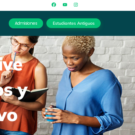
F
Y
I
a
o
n
c
u
s
e
t
t
b
u
a
Admisiones
Estudiantes Antiguos
o
b
g
o
e
r
k
a
m
ive
os y
vo