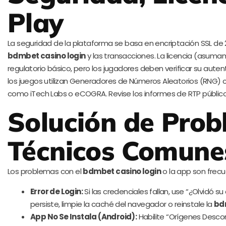
Play
La seguridad de la plataforma se basa en encriptación SSL de 
bdmbet casino login
y las transacciones. La licencia (asu
regulatorio básico, pero los jugadores deben verificar su autentic
los juegos utilizan Generadores de Números Aleatorios (RNG) 
como iTech Labs o eCOGRA. Revise los informes de RTP público 
Solución de Pro
Técnicos Comune
Los problemas con el
bdmbet casino login
o la app son frecu
Error de Login:
Si las credenciales fallan, use “¿Olvidó s
persiste, limpie la caché del navegador o reinstale la
bd
App No Se Instala (Android):
Habilite “Orígenes Descon