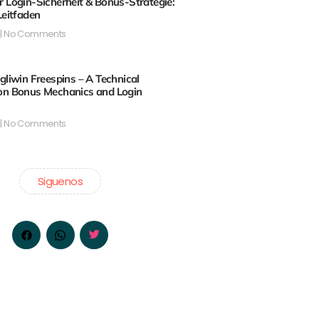
 Login-Sicherheit & Bonus-Strategie:
Leitfaden
5
No Comments
gliwin Freespins – A Technical
on Bonus Mechanics and Login
5
No Comments
Siguenos