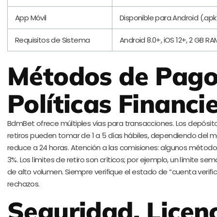
App Móvil
Disponible para Android (.apk
Requisitos de Sistema
Android 8.0+, iOS 12+, 2 GB R
Métodos de Pago,
Políticas Financi
BdmBet ofrece múltiples vías para transacciones. Los depósito
retiros pueden tomar de 1 a 5 días hábiles, dependiendo del 
reduce a 24 horas. Atención a las comisiones: algunos método
3%. Los límites de retiro son críticos; por ejemplo, un límite 
de alto volumen. Siempre verifique el estado de “cuenta verifica
rechazos.
Seguridad, Licenc