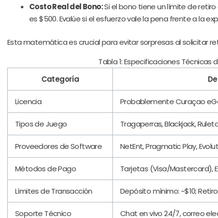
Costo Real del Bono:
Si el bono tiene un límite de retir
es $500. Evalúe si el esfuerzo vale la pena frente a la e
Esta matemática es crucial para evitar sorpresas al solicitar ret
Tabla 1: Especificaciones Técnicas
Categoría
De
Licencia
Probablemente Curaçao eGamin
Tipos de Juego
Tragaperras, Blackjack, Rulet
Proveedores de Software
NetEnt, Pragmatic Play, Evolu
Métodos de Pago
Tarjetas (Visa/Mastercard), E-
Límites de Transacción
Depósito mínimo: ~$10; Retir
Soporte Técnico
Chat en vivo 24/7, correo elec