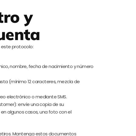
tro y
Cuenta
a este protocolo:
ónico, nombre, fecha de nacimiento y número
sta (mínimo 12 caracteres, mezcla de
reo electrónico o mediante SMS.
ustomer): envíe una copia de su
 en algunos casos, una foto con el
 retiros. Mantenga estos documentos