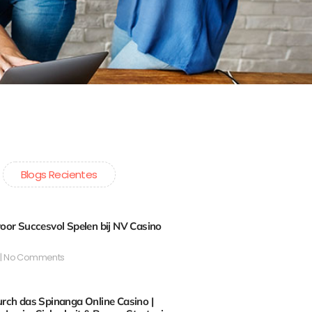
Blogs Recientes
voor Succesvol Spelen bij NV Casino
5
No Comments
urch das Spinanga Online Casino |