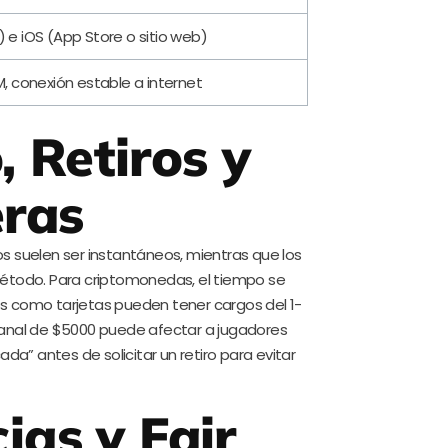
) e iOS (App Store o sitio web)
AM, conexión estable a internet
 Retiros y
eras
s suelen ser instantáneos, mientras que los
método. Para criptomonedas, el tiempo se
s como tarjetas pueden tener cargos del 1-
semanal de $5000 puede afectar a jugadores
da” antes de solicitar un retiro para evitar
ias y Fair