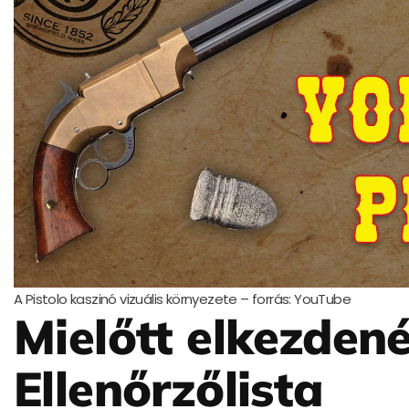
A Pistolo kaszinó vizuális környezete – forrás: YouTube
Mielőtt elkezdené
Ellenőrzőlista