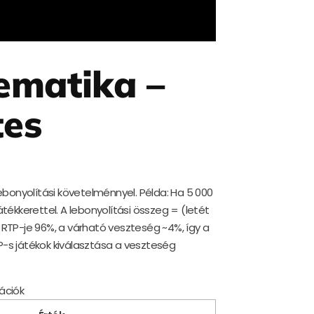
ematika –
tes
lebonyolítási követelménnyel. Példa: Ha 5 000
átékkerettel. A lebonyolítási összeg = (letét
s RTP-je 96%, a várható veszteség ~4%, így a
P-s játékok kiválasztása a veszteség
kációk