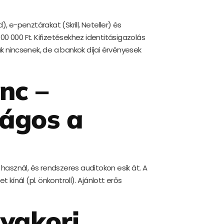
e-penztárakat (Skrill, Neteller) és
 500 000 Ft. Kifizetésekhez identitásigazolás
ak nincsenek, de a bankok díjai érvényesek
nc –
ságos a
 használ, és rendszeres auditokon esik át. A
 kínál (pl. önkontroll). Ajánlott erős
Gyakori