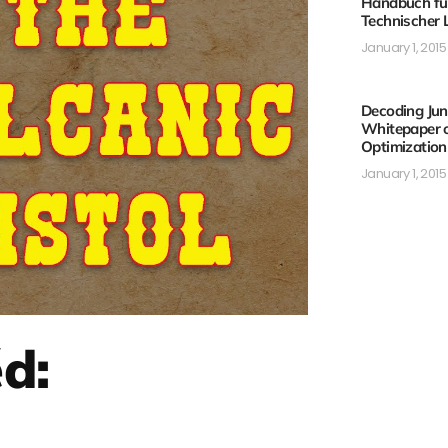
Handbuch für
Technischer 
January 1, 201
Decoding Jun
Whitepaper 
Optimization
January 1, 201
d: