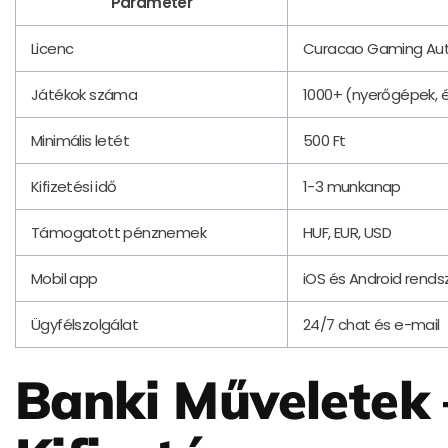
Paraméter
Licenc
Curacao Gaming Aut
Játékok száma
1000+ (nyerőgépek, é
Minimális letét
500 Ft
Kifizetési idő
1-3 munkanap
Támogatott pénznemek
HUF, EUR, USD
Mobil app
iOS és Android rends
Ügyfélszolgálat
24/7 chat és e-mail
Banki Műveletek 