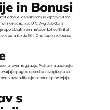
je in Bonusi
karticami, e-denarnicami in kriptovalutami.
alni depozit, npr. 10 €. Dvig dobička iz
 uporabljati hitre metode, kot so Skrill ali
igov, ki so lahko do 500 € na teden za bonus
e
čeno raven regulacije. Platforma uporablja
preverjajte pogoje uporabe in izogibajte se
sko avtentifikacijo in redno spreminjajte
.
av s