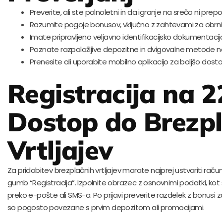
Preverite, ali ste polnoletni in da igranje na srečo ni prep
Razumite pogoje bonusov, vključno z zahtevami za obrnit
Imate pripravljeno veljavno identifikacijsko dokumentacij
Poznate razpoložljive depozitne in dvigovalne metode n
Prenesite ali uporabite mobilno aplikacijo za boljšo dost
Registracija na 2
Dostop do Brezp
Vrtljajev
Za pridobitev brezplačnih vrtljajev morate najprej ustvariti račun
gumb “Registracija”. Izpolnite obrazec z osnovnimi podatki, kot s
preko e-pošte ali SMS-a. Po prijavi preverite razdelek z bonusi z
so pogosto povezane s prvim depozitom ali promocijami.