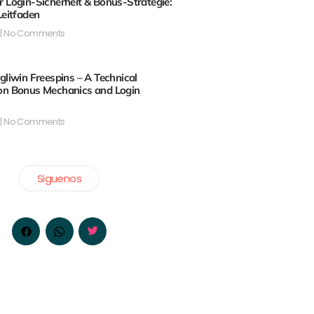
 Login-Sicherheit & Bonus-Strategie:
Leitfaden
5
No Comments
gliwin Freespins – A Technical
on Bonus Mechanics and Login
5
No Comments
Siguenos