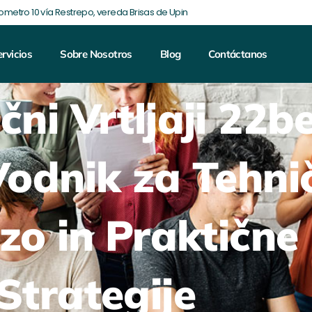
lometro 10 vía Restrepo, vereda Brisas de Upin
rvicios
Sobre Nosotros
Blog
Contáctanos
ni Vrtljaji 22be
Vodnik za Tehni
zo in Praktične
Strategije