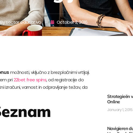
By
sector educativo
October 2, 2016
onus
možnosti, vključno z brezplačnimi vrtljaji.
cem pri
22bet free spins
, od registracije do
i izračuni, varnost in odpravljanje težav, da
Strategieën 
Online
Seznam
January 1, 201
Navigieren d