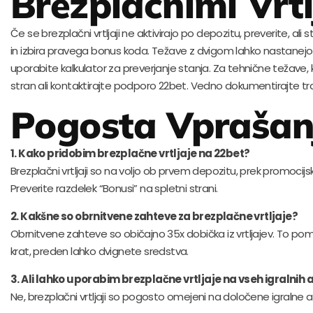
Brezplačnimi Vrtl
Če se brezplačni vrtljaji ne aktivirajo po depozitu, preverite, ali 
in izbira pravega bonus koda. Težave z dvigom lahko nastanejo 
uporabite kalkulator za preverjanje stanja. Za tehnične težave, 
stran ali kontaktirajte podporo 22bet. Vedno dokumentirajte tra
Pogosta Vprašan
1. Kako pridobim brezplačne vrtljaje na 22bet?
Brezplačni vrtljaji so na voljo ob prvem depozitu, prek promocijs
Preverite razdelek “Bonusi” na spletni strani.
2. Kakšne so obrnitvene zahteve za brezplačne vrtljaje?
Obrnitvene zahteve so običajno 35x dobička iz vrtljajev. To pom
krat, preden lahko dvignete sredstva.
3. Ali lahko uporabim brezplačne vrtljaje na vseh igralnih
Ne, brezplačni vrtljaji so pogosto omejeni na določene igralne 