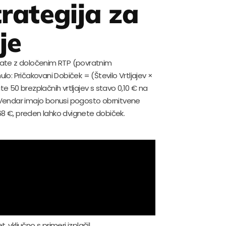
rategija za
je
omate z določenim RTP (povratnim
: Pričakovani Dobiček = (Število Vrtljajev ×
e 50 brezplačnih vrtljajev s stavo 0,10 € na
 €. Vendar imajo bonusi pogosto obrnitvene
68 €, preden lahko dvignete dobiček.
, vključno s primeri izplačil.