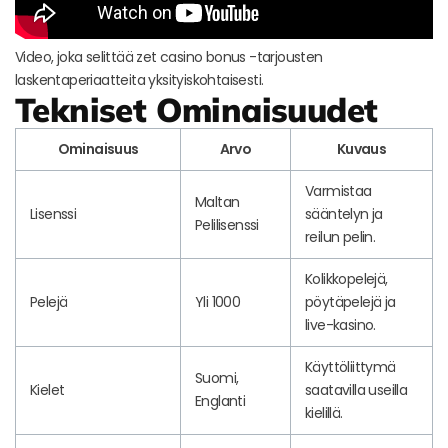
Video, joka selittää zet casino bonus -tarjousten
laskentaperiaatteita yksityiskohtaisesti.
Tekniset Ominaisuudet
Ominaisuus
Arvo
Kuvaus
Varmistaa
Maltan
Lisenssi
sääntelyn ja
Pelilisenssi
reilun pelin.
Kolikkopelejä,
Pelejä
Yli 1000
pöytäpelejä ja
live-kasino.
Käyttöliittymä
Suomi,
Kielet
saatavilla useilla
Englanti
kielillä.