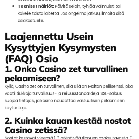
Tekniset häiriöt:
Päivitä selain, tyhjää välimuisti tai
kokeile toista laitetta. Jos ongelma jatkuu, ilmoita siitä
asiakastuelle.
Laajennettu Usein
Kysyttyjen Kysymysten
(FAQ) Osio
1. Onko Casino zet turvallinen
pelaamiseen?
Kyllä, Casino zet on turvallinen, sillä sillä on Maltan pelilisenssi, joka
vaatii tiukkoja turvallisuus- ja reiluusstandardeja. SSL-salaus
suojaa tietojasi, ja kasino noudattaa vastuullisen pelaamisen
käytäntöjä.
2. Kuinka kauan kestää nostot
Casino zetissä?
Nostot kestävät yleensä 1-3 arkipäivää riippuen maksutavasta. E-