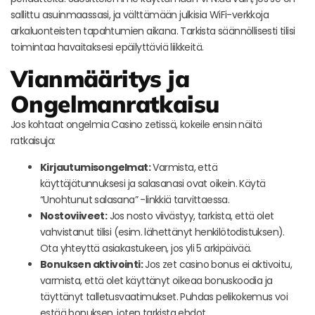
sallittu asuinmaassasi, ja välttämään julkisia WiFi-verkkoja
arkaluonteisten tapahtumien aikana. Tarkista säännöllisesti tilisi
toimintaa havaitaksesi epäilyttäviä liikkeitä.
Vianmääritys ja
Ongelmanratkaisu
Jos kohtaat ongelmia Casino zetissä, kokeile ensin näitä
ratkaisuja:
Kirjautumisongelmat:
Varmista, että
käyttäjätunnuksesi ja salasanasi ovat oikein. Käytä
“Unohtunut salasana” -linkkiä tarvittaessa.
Nostoviiveet:
Jos nosto viivästyy, tarkista, että olet
vahvistanut tilisi (esim. lähettänyt henkilötodistuksen).
Ota yhteyttä asiakastukeen, jos yli 5 arkipäivää.
Bonuksen aktivointi:
Jos zet casino bonus ei aktivoitu,
varmista, että olet käyttänyt oikeaa bonuskoodia ja
täyttänyt talletusvaatimukset. Puhdas pelikokemus voi
estää bonuksen, joten tarkista ehdot.