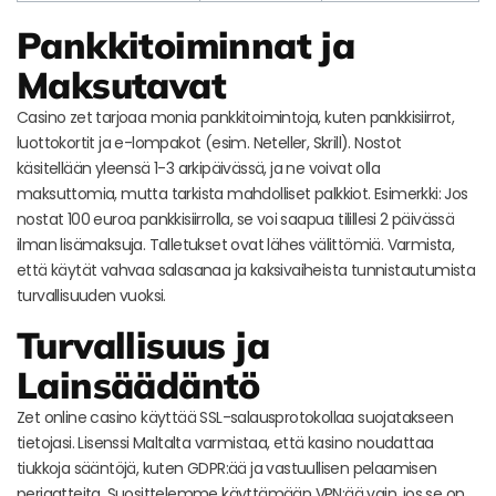
Pankkitoiminnat ja
Maksutavat
Casino zet tarjoaa monia pankkitoimintoja, kuten pankkisiirrot,
luottokortit ja e-lompakot (esim. Neteller, Skrill). Nostot
käsitellään yleensä 1-3 arkipäivässä, ja ne voivat olla
maksuttomia, mutta tarkista mahdolliset palkkiot. Esimerkki: Jos
nostat 100 euroa pankkisiirrolla, se voi saapua tilillesi 2 päivässä
ilman lisämaksuja. Talletukset ovat lähes välittömiä. Varmista,
että käytät vahvaa salasanaa ja kaksivaiheista tunnistautumista
turvallisuuden vuoksi.
Turvallisuus ja
Lainsäädäntö
Zet online casino käyttää SSL-salausprotokollaa suojatakseen
tietojasi. Lisenssi Maltalta varmistaa, että kasino noudattaa
tiukkoja sääntöjä, kuten GDPR:ää ja vastuullisen pelaamisen
periaatteita. Suosittelemme käyttämään VPN:ää vain, jos se on