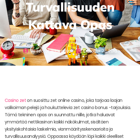
Turvallisuuden
Kattava Opas
By
sector educativo
October 28, 2016
Casino zet
on suosittu zet online casino, joka tarjoaa laajan
valikoiman pelejä ja houkuttelevia zet casino bonus -tarjouksia.
Tämä tekninen opas on suunnattu niille, jotka haluavat
ymmärtää nettikasinon kaikki näkökulmat, sisältäen
yksityiskohtaisia laskelmia, vianmääritysskenaarioita ja
turvallisuusanalyysiä. Oppaassa käydään läpi kaikki oleelliset