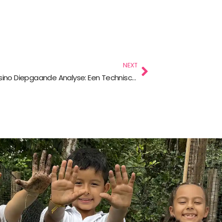
Next
NEXT
Inbet Casino Diepgaande Analyse: Een Technische Gids voor Bonussen, Apps en Veiligheid – Stap-voor-Stap