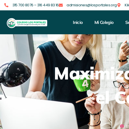
Skip
315 700 8076 – 316 449 83 16
admisiones@losportales.org
Ki
to
content
Inicio
Mi Colegio
Se
Maximiza
el 
B