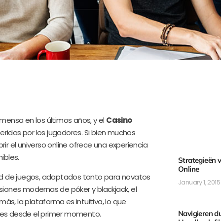
mensa en los últimos años, y el
Casino
ridas por los jugadores. Si bien muchos
r el universo online ofrece una experiencia
ibles.
Strategieën 
Online
ad de juegos, adaptados tanto para novatos
January 1, 201
siones modernas de póker y blackjack, el
s, la plataforma es intuitiva, lo que
nes desde el primer momento.
Navigieren d