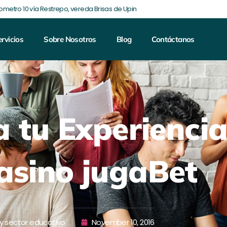
lometro 10 vía Restrepo, vereda Brisas de Upin
rvicios
Sobre Nosotros
Blog
Contáctanos
 tu Experiencia
Casino jugaBet
y
sector educativo
November 10, 2016