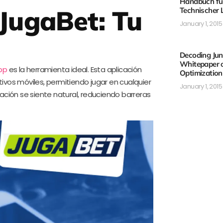
Handbuch für
 JugaBet: Tu
Technischer 
January 1, 201
Decoding Jun
Whitepaper 
pp
es la herramienta ideal. Esta aplicación
Optimization
ivos móviles, permitiendo jugar en cualquier
January 1, 201
ación se siente natural, reduciendo barreras