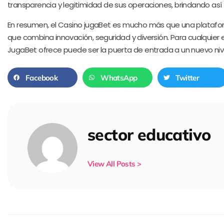
transparencia y legitimidad de sus operaciones, brindando así t
En resumen, el Casino jugaBet es mucho más que una platafo
que combina innovación, seguridad y diversión. Para cualquier e
JugaBet ofrece puede ser la puerta de entrada a un nuevo nivel
Facebook
WhatsApp
Twitter
sector educativo
View All Posts >