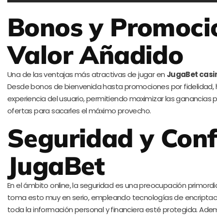
Bonos y Promoci
Valor Añadido
Una de las ventajas más atractivas de jugar en
JugaBet casi
Desde bonos de bienvenida hasta promociones por fidelidad, 
experiencia del usuario, permitiendo maximizar las ganancias p
ofertas para sacarles el máximo provecho.
Seguridad y Conf
JugaBet
En el ámbito online, la seguridad es una preocupación primordia
toma esto muy en serio, empleando tecnologías de encriptac
toda la información personal y financiera esté protegida. Ade