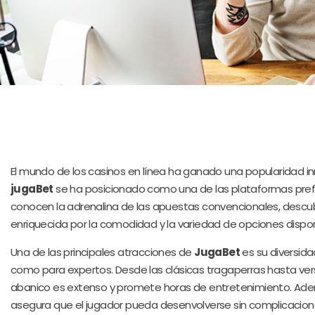
El mundo de los casinos en línea ha ganado una popularidad in
jugaBet
se ha posicionado como una de las plataformas prefe
conocen la adrenalina de las apuestas convencionales, descubri
enriquecida por la comodidad y la variedad de opciones dispon
Una de las principales atracciones de
JugaBet
es su diversid
como para expertos. Desde las clásicas tragaperras hasta ver
abanico es extenso y promete horas de entretenimiento. Ademá
asegura que el jugador pueda desenvolverse sin complicacio