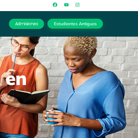
F
Y
I
a
o
n
c
u
s
e
t
t
b
u
a
Admisiones
Estudiantes Antiguos
o
b
g
o
e
r
k
a
m
 en