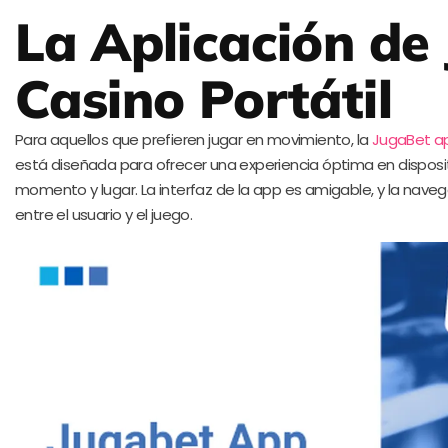
La Aplicación de
Casino Portátil
Para aquellos que prefieren jugar en movimiento, la
JugaBet a
está diseñada para ofrecer una experiencia óptima en disposit
momento y lugar. La interfaz de la app es amigable, y la naveg
entre el usuario y el juego.