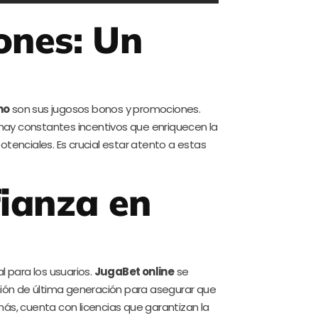
ones: Un
no
son sus jugosos bonos y promociones.
hay constantes incentivos que enriquecen la
otenciales. Es crucial estar atento a estas
ianza en
l para los usuarios.
JugaBet online
se
ión de última generación para asegurar que
más, cuenta con licencias que garantizan la