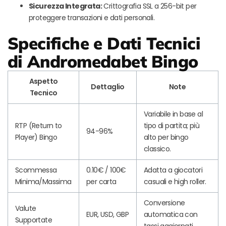
Sicurezza Integrata:
Crittografia SSL a 256-bit per
proteggere transazioni e dati personali.
Specifiche e Dati Tecnici
di Andromedabet Bingo
Aspetto
Dettaglio
Note
Tecnico
Variabile in base al
RTP (Return to
tipo di partita; più
94-96%
Player) Bingo
alto per bingo
classico.
Scommessa
0.10€ / 100€
Adatta a giocatori
Minima/Massima
per carta
casuali e high roller.
Conversione
Valute
EUR, USD, GBP
automatica con
Supportate