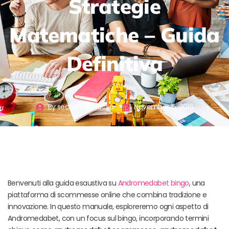
Strategie
Matematiche – Guida
Definitiva
By
sector educativo
November 15, 2016
Benvenuti alla guida esaustiva su
Andromedabet bingo
, una
piattaforma di scommesse online che combina tradizione e
innovazione. In questo manuale, esploreremo ogni aspetto di
Andromedabet, con un focus sul bingo, incorporando termini