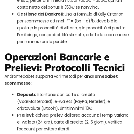
è 95%, perderai in media il 5% di 7000€ = 350€, quindi il
costo netto del bonus è 350€ se non vinci.
Gestione del Bankroll:
Usa la formula di Kelly Criterion
per scommesse ottimali: f* = (bp – q)/b, dove b è la
quota, p la probabilità di vittoria, q la probabilità di perdita.
Per il bingo, con probabilità stimate, adatta le scommesse
per minimizzare le perdite.
Operazioni Bancarie e
Prelievi: Protocolli Tecnici
Andromedabet supporta vari metodi per
andromedabet
scommesse
:
Depositi:
Istantanei con carte di credito
(Visa/Mastercard), e-wallets (PayPal, Neteller), e
criptovalute (Bitcoin). Limiti minimi: 10€.
Prelievi:
Richiedi prelievi dall’area account; i tempi variano:
e-wallets (24 ore), carte di credito (2-5 giorni). Verifica
l’account per evitare ritardi.