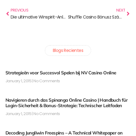
PREVIOUS
NEXT
Die ultimative Winspirit-Anleitung: Login, Sicherheit & App-Troubleshooting
Shuffle Casino Bónusz Számítások: A Fogadási Feltételek Tényleges Költségei – Pro Tippek
Blogs Recientes
Strategieën voor Succesvol Spelen bij NV Casino Online
January 1, 2015
No Comments
Navigieren durch das Spinanga Online Casino | Handbuch für
Login-Sicherheit & Bonus-Strategie: Technischer Leitfaden
January 1, 2015
No Comments
Decoding Jungliwin Freespins – A Technical Whitepaper on