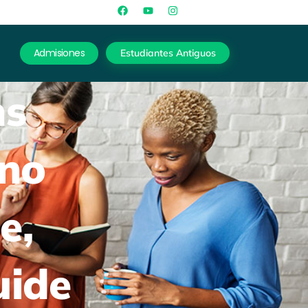
F
Y
I
a
o
n
c
u
s
e
t
t
b
u
a
Admisiones
Estudiantes Antiguos
o
b
g
o
e
r
k
a
m
ns
ino
e,
uide