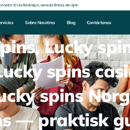
lometro 10 vía Restrepo, vereda Brisas de Upin
rvicios
Sobre Nosotros
Blog
Contáctanos
pins, Lucky spi
Lucky spins cas
Lucky spins Norg
s — praktisk g