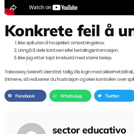
Konkrete feil å 
Ikke spill uten å ha sjekket omsetningskrav.
Unngå å dele kontoen eller betalingsinformasjon.
Ikke jag etter tapt innskudd med større beløp.
Takeaway: bekreft identitet tidlig, lås login med sikkerhetstilta
trinnene, så reduserer du frustrasjon og øker kontrollen over spi
Facebook
WhatsApp
Twitter
sector educativo