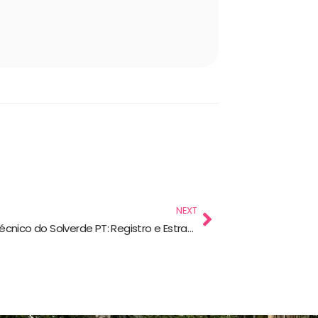
Next
NEXT
Manual Técnico do Solverde PT: Registro e Estratégia de Bônus