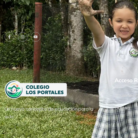
F
I
Y
a
n
o
c
s
u
e
t
t
b
a
u
o
g
b
o
r
e
k
a
-
m
f
Acceso R
¿Quienes 
Galeria
Un nuevo concepto de educación para la
vida