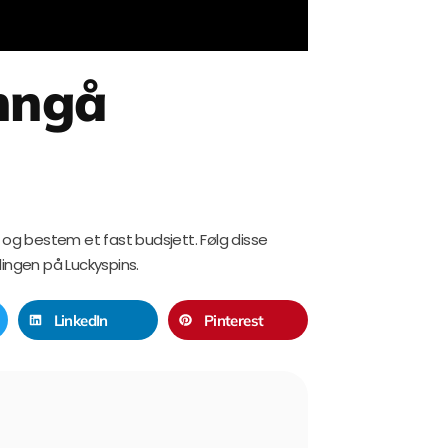
unngå
k, og bestem et fast budsjett. Følg disse
llingen på Luckyspins.
LinkedIn
Pinterest