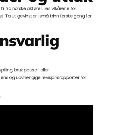
 fra norske aktører. Les vilkårene for
. Ta ut gevinster i små trinn første gang for
nsvarlig
pilling, bruk pause- eller
lisens og uavhengige revisjonsrapporter for
e
.