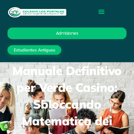
Skip
to
content
Admisiones
Estudiantes Antiguos
Manuale Definitivo
per Verde Casino:
Sbloccando
Matematica dei