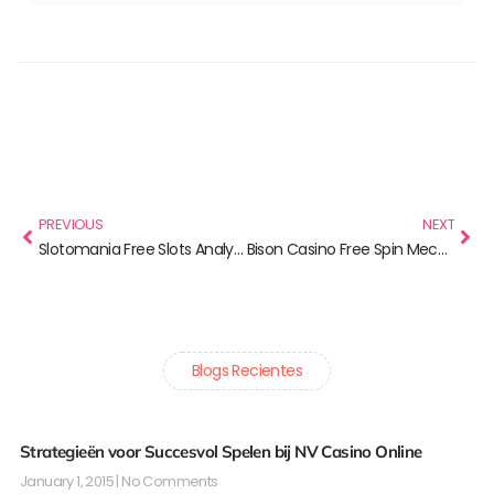
Prev
Nex
PREVIOUS
NEXT
Slotomania Free Slots Analysis: A Deep Dive into App Mechanics and Bonus Mathematics
Bison Casino Free Spin Mechanics Mastering – Pro Strategies Deep Dive
Blogs Recientes
Strategieën voor Succesvol Spelen bij NV Casino Online
January 1, 2015
No Comments