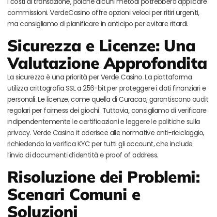
i costi di transazione, poiché alcuni metodi potrebbero applicare
commissioni. VerdeCasino offre opzioni veloci per ritiri urgenti,
ma consigliamo di pianificare in anticipo per evitare ritardi.
Sicurezza e Licenze: Una
Valutazione Approfondita
La sicurezza è una priorità per Verde Casino. La piattaforma
utilizza crittografia SSL a 256-bit per proteggere i dati finanziari e
personali. Le licenze, come quella di Curacao, garantiscono audit
regolari per fairness dei giochi. Tuttavia, consigliamo di verificare
indipendentemente le certificazioni e leggere le politiche sulla
privacy. Verde Casino it aderisce alle normative anti-riciclaggio,
richiedendo la verifica KYC per tutti gli account, che include
l’invio di documenti d’identità e proof of address.
Risoluzione dei Problemi:
Scenari Comuni e
Soluzioni