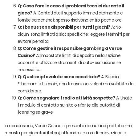
Q: Cosa fare in caso di problemi tecnici durante il
gioco?
A: Contattate il supporto immediatamente e
fornite screenshot; spesso risolvono entro poche ore.
Q: I bonus sono disponibili per tutti i giochi?
A: No,
alcuni sono limitati a slot specifiche; leggete i termini per
evitare penalità.
Q: Come gestire il responsible gambling a Verde
Casino?
A: Impostate limiti di deposito nella sezione
account e utilizzate strumenti di auto-esclusione se
necessario.
Q: Quali criptovalute sono accettate?
A: Bitcoin,
Ethereum e Litecoin, con transazioni veloci ma volatilità da
considerare.
Q: Come segnalare frodi o attività sospette?
A: Usate
il modulo di contatto sul sito o riferite alle autorità di
licensing se grave.
In conclusione, Verde Casino si presenta come una piattaforma
robusta per giocatori italiani, offrendo un mix di innovazione e