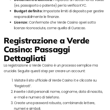
(es. passaporto o patente) per la verifica KYC.
Budget definito:
Impostate limiti di deposito per gestire
responsabilmente le finanze.
Licenze:
Confermate che Verde Casino operi sotto
licenze riconosciute, come quella di Curacao.
Registrazione a Verde
Casino: Passaggi
Dettagliati
La registrazione a Verde Casino è un processo semplice ma
cruciale. Seguite questi step per creare un account:
Visitate il sito ufficiale di Verde Casino it e cliccate su
“Registrati”.
Inserite i dati personali: nome, cognome, data di nascita,
e-mail e numero di telefono.
Create una password robusta, combinando lettere,
numeri e simboli.