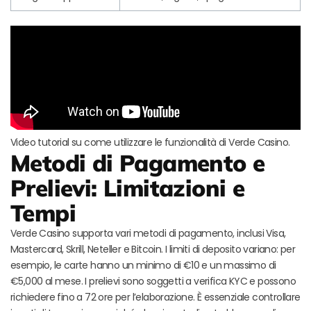
Video tutorial su come utilizzare le funzionalità di Verde Casino.
Metodi di Pagamento e
Prelievi: Limitazioni e
Tempi
Verde Casino supporta vari metodi di pagamento, inclusi Visa,
Mastercard, Skrill, Neteller e Bitcoin. I limiti di deposito variano: per
esempio, le carte hanno un minimo di €10 e un massimo di
€5,000 al mese. I prelievi sono soggetti a verifica KYC e possono
richiedere fino a 72 ore per l’elaborazione. È essenziale controllare