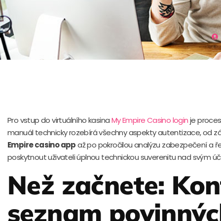
Pro vstup do virtuálního kasina
My Empire Casino login
je proces
manuál technicky rozebírá všechny aspekty autentizace, od zá
Empire casino app
až po pokročilou analýzu zabezpečení a ř
poskytnout uživateli úplnou technickou suverenitu nad svým 
Než začnete: Kon
seznam povinný