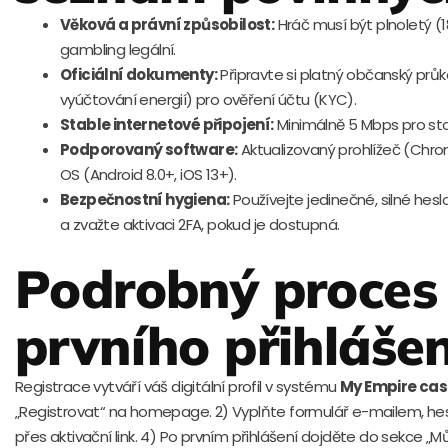
Věková a právní způsobilost:
Hráč musí být plnoletý (18
gambling legální.
Oficiální dokumenty:
Připravte si platný občanský průk
vyúčtování energií) pro ověření účtu (KYC).
Stable internetové připojení:
Minimálně 5 Mbps pro stab
Podporovaný software:
Aktualizovaný prohlížeč (Chrom
OS (Android 8.0+, iOS 13+).
Bezpečnostní hygiena:
Používejte jedinečné, silné he
a zvažte aktivaci 2FA, pokud je dostupná.
Podrobný proces 
prvního přihlášen
Registrace vytváří váš digitální profil v systému
My Empire cas
„Registrovat“ na homepage. 2) Vyplňte formulář e-mailem, he
přes aktivační link. 4) Po prvním přihlášení dojděte do sekce 