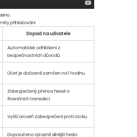
asino.
imity přihlašování
Dopad na uživatele
Automatické odhlášení z
bezpečnostních důvodů.
Účet je dočasně zamčen na 1 hodinu.
Zabezpečený přenos hesel a
finančních transakcí.
Vyšší úroveň zabezpečení proti útoku.
Doporučeno výrazně silnější heslo.