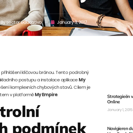
By
sector educativo
January 3, 2017
 přihlášení klíčovou bránou. Tento podrobný
kladního postupu a instalace aplikace
My
ešení komplexních chybových stavů. Cílem je
účtem v platformě
My Empire
.
Strategieën 
Online
trolní
January 1, 201
ch podmínek
Navigieren d