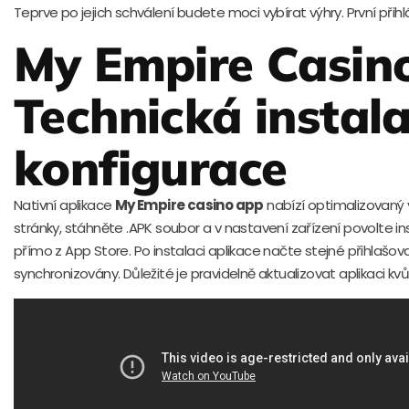
Teprve po jejich schválení budete moci vybírat výhry. První přih
My Empire Casin
Technická instal
konfigurace
Nativní aplikace
My Empire casino app
nabízí optimalizovaný v
stránky, stáhněte .APK soubor a v nastavení zařízení povolte in
přímo z App Store. Po instalaci aplikace načte stejné přihlašov
synchronizovány. Důležité je pravidelně aktualizovat aplikaci k