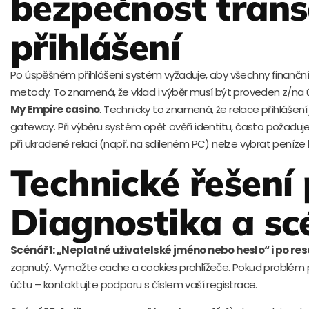
bezpečnost trans
přihlášení
Po úspěšném přihlášení systém vyžaduje, aby všechny finanční
metody. To znamená, že vklad i výběr musí být proveden z/na ú
My Empire casino
. Technicky to znamená, že relace přihlášen
gateway. Při výběru systém opět ověří identitu, často požaduje p
při ukradené relaci (např. na sdíleném PC) nelze vybrat peníz
Technické řešení
Diagnostika a sc
Scénář 1: „Neplatné uživatelské jméno nebo heslo“ i po res
zapnutý. Vymažte cache a cookies prohlížeče. Pokud problém p
účtu – kontaktujte podporu s číslem vaší registrace.