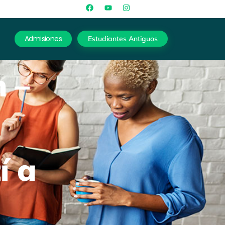
F
Y
I
a
o
n
c
u
s
e
t
t
b
u
a
Admisiones
Estudiantes Antiguos
o
b
g
o
e
r
k
a
m
 –
e
í a