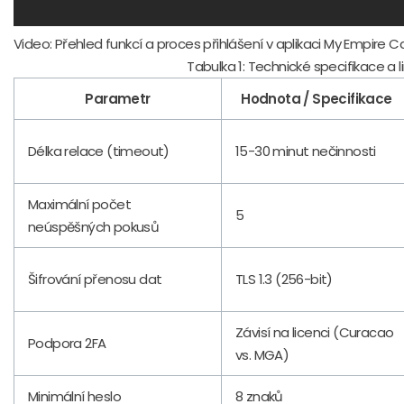
Video: Přehled funkcí a proces přihlášení v aplikaci My Empire C
Tabulka 1: Technické specifikace a l
Parametr
Hodnota / Specifikace
Délka relace (timeout)
15-30 minut nečinnosti
Maximální počet
5
neúspěšných pokusů
Šifrování přenosu dat
TLS 1.3 (256-bit)
Závisí na licenci (Curacao
Podpora 2FA
vs. MGA)
Minimální heslo
8 znaků