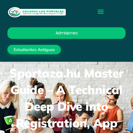
Skip
to
content
Admisiones
Estudiantes Antiguos
Sportaza.hu Master
Guide – A Technical
Deep Dive into
Registration, App