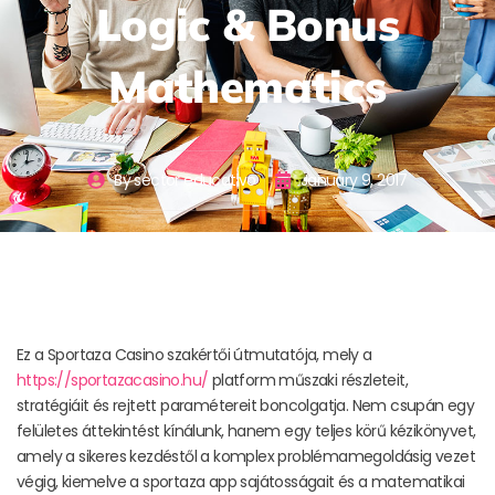
Logic & Bonus
Mathematics
By
sector educativo
January 9, 2017
Ez a Sportaza Casino szakértői útmutatója, mely a
https://sportazacasino.hu/
platform műszaki részleteit,
stratégiáit és rejtett paramétereit boncolgatja. Nem csupán egy
felületes áttekintést kínálunk, hanem egy teljes körű kézikönyvet,
amely a sikeres kezdéstől a komplex problémamegoldásig vezet
végig, kiemelve a sportaza app sajátosságait és a matematikai