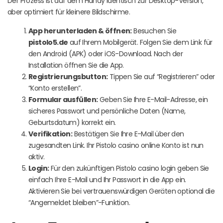
Der Prozess ist auf dem Handy identisch zur Desktop-Version,
aber optimiert für kleinere Bildschirme.
App herunterladen & öffnen:
Besuchen Sie
pistolo5.de
auf Ihrem Mobilgerät. Folgen Sie dem Link für
den Android (APK) oder iOS-Download. Nach der
Installation öffnen Sie die App.
Registrierungsbutton:
Tippen Sie auf “Registrieren” oder
“Konto erstellen”.
Formular ausfüllen:
Geben Sie Ihre E-Mail-Adresse, ein
sicheres Passwort und persönliche Daten (Name,
Geburtsdatum) korrekt ein.
Verifikation:
Bestätigen Sie Ihre E-Mail über den
zugesandten Link. Ihr Pistolo casino online Konto ist nun
aktiv.
Login:
Für den zukünftigen Pistolo casino login geben Sie
einfach Ihre E-Mail und Ihr Passwort in die App ein.
Aktivieren Sie bei vertrauenswürdigen Geräten optional die
“Angemeldet bleiben”-Funktion.