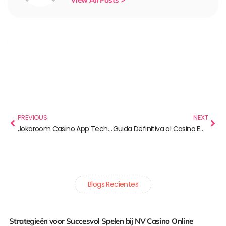
Prev
Nex
PREVIOUS
NEXT
Jokaroom Casino App Technical Walkthrough: Login, Setup, and Bonus Mathematics
Guida Definitiva al Casino EuroBet: Analisi Tecnica di Slot, Sicurezza e Bonus per Giocatori Esperti
Blogs Recientes
Strategieën voor Succesvol Spelen bij NV Casino Online