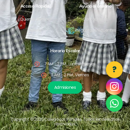
Acceso Rapido
Ayuda al usuario
¿Quienes Somos?
Contáctanos
Galeria
Preguntas Frecuentes
Horario Escolar
7 AM - 3 PM , Lunes - jueves
?
7 AM - 2 PM , Viernes
Admisiones
Copyright © 2026 Colegio Los Portales. Todos los derechos
reservados.