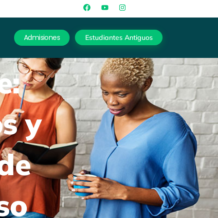
F
Y
I
a
o
n
c
u
s
e
t
t
b
u
a
Admisiones
Estudiantes Antiguos
o
b
g
o
e
r
k
a
m
e:
s y
 de
so