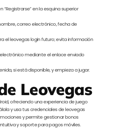
en “Registrarse” en la esquina superior
nombre, correo electrónico, fecha de
 el leovegas login futuro; evita información
o electrónico mediante el enlace enviado
nida, si está disponible, y empieza a jugar.
 de Leovegas
roid, ofreciendo una experiencia de juego
álala y usa tus credenciales de leovegas
promociones y permite gestionar bonos
ntuitiva y soporte para pagos móviles.