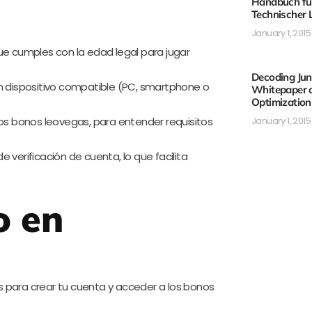
Handbuch für
Technischer 
January 1, 201
ue cumples con la edad legal para jugar
Decoding Jun
n dispositivo compatible (PC, smartphone o
Whitepaper 
Optimization
los bonos leovegas, para entender requisitos
January 1, 201
verificación de cuenta, lo que facilita
o en
os para crear tu cuenta y acceder a los bonos