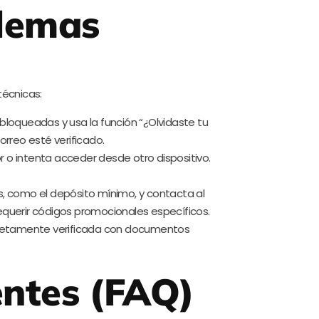
blemas
técnicas:
bloqueadas y usa la función “¿Olvidaste tu
rreo esté verificado.
 o intenta acceder desde otro dispositivo.
, como el depósito mínimo, y contacta al
requerir códigos promocionales específicos.
pletamente verificada con documentos
entes (FAQ)