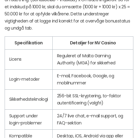
et indskud på 1000 kr, skal du omsætte (1000 kr + 1000 kr) x 25 =
50.000 kr for at opfylde vilkårene. Dette understreger
vigtigheden af at logge ind korrekt for at overvåge bonusstatus
og undgå tab.
Specifikation
Detaljer for NV Casino
Reguleret af Malta Gaming
Licens
Authority (MGA) for sikkerhed
E-mail, Facebook, Google, og
Login-metoder
mobilnummer
256-bit SSL-kryptering, to-faktor
Sikkerhedsteknologi
autentificering (valgfri)
Support under
24/7 live chat, e-mail support, og
login-problemer
FAQ-sektion
Kompatible
Desktop, iOS, Android via app eller