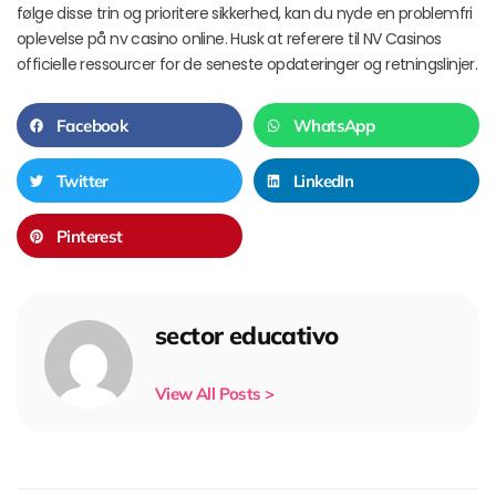
følge disse trin og prioritere sikkerhed, kan du nyde en problemfri
oplevelse på nv casino online. Husk at referere til NV Casinos
officielle ressourcer for de seneste opdateringer og retningslinjer.
Facebook
WhatsApp
Twitter
LinkedIn
Pinterest
sector educativo
View All Posts >