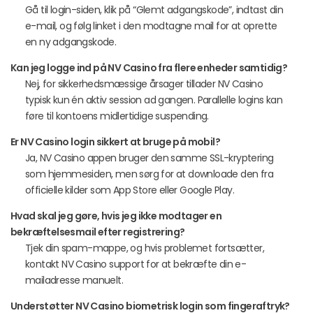
Gå til login-siden, klik på “Glemt adgangskode”, indtast din
e-mail, og følg linket i den modtagne mail for at oprette
en ny adgangskode.
Kan jeg logge ind på NV Casino fra flere enheder samtidig?
Nej, for sikkerhedsmæssige årsager tillader NV Casino
typisk kun én aktiv session ad gangen. Parallelle logins kan
føre til kontoens midlertidige suspending.
Er NV Casino login sikkert at bruge på mobil?
Ja, NV Casino appen bruger den samme SSL-kryptering
som hjemmesiden, men sørg for at downloade den fra
officielle kilder som App Store eller Google Play.
Hvad skal jeg gøre, hvis jeg ikke modtager en
bekræftelsesmail efter registrering?
Tjek din spam-mappe, og hvis problemet fortsætter,
kontakt NV Casino support for at bekræfte din e-
mailadresse manuelt.
Understøtter NV Casino biometrisk login som fingeraftryk?