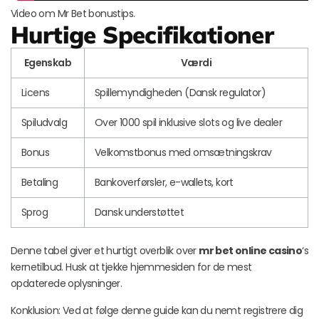
Video om Mr Bet bonustips.
Hurtige Specifikationer
Egenskab
Værdi
Licens
Spillemyndigheden (Dansk regulator)
Spiludvalg
Over 1000 spil inklusive slots og live dealer
Bonus
Velkomstbonus med omsætningskrav
Betaling
Bankoverførsler, e-wallets, kort
Sprog
Dansk understøttet
Denne tabel giver et hurtigt overblik over
mr bet online casino
‘s
kernetilbud. Husk at tjekke hjemmesiden for de mest
opdaterede oplysninger.
Konklusion: Ved at følge denne guide kan du nemt registrere dig