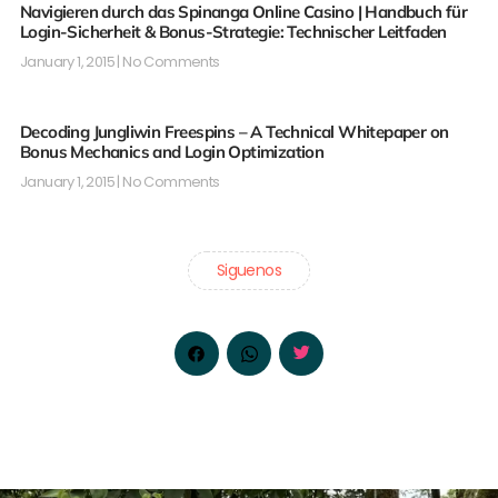
Navigieren durch das Spinanga Online Casino | Handbuch für
Login-Sicherheit & Bonus-Strategie: Technischer Leitfaden
January 1, 2015
No Comments
Decoding Jungliwin Freespins – A Technical Whitepaper on
Bonus Mechanics and Login Optimization
January 1, 2015
No Comments
Siguenos