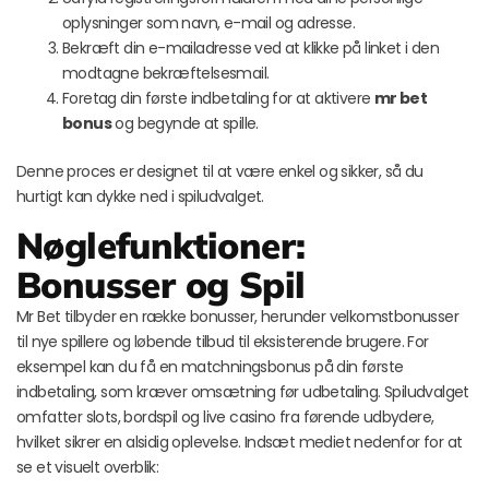
oplysninger som navn, e-mail og adresse.
Bekræft din e-mailadresse ved at klikke på linket i den
modtagne bekræftelsesmail.
Foretag din første indbetaling for at aktivere
mr bet
bonus
og begynde at spille.
Denne proces er designet til at være enkel og sikker, så du
hurtigt kan dykke ned i spiludvalget.
Nøglefunktioner:
Bonusser og Spil
Mr Bet tilbyder en række bonusser, herunder velkomstbonusser
til nye spillere og løbende tilbud til eksisterende brugere. For
eksempel kan du få en matchningsbonus på din første
indbetaling, som kræver omsætning før udbetaling. Spiludvalget
omfatter slots, bordspil og live casino fra førende udbydere,
hvilket sikrer en alsidig oplevelse. Indsæt mediet nedenfor for at
se et visuelt overblik: