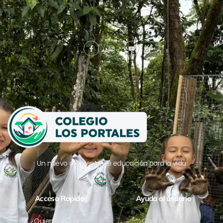
F
I
Y
a
n
o
c
s
u
e
t
t
b
a
u
o
g
b
o
r
e
k
a
-
m
f
Un nuevo concepto de educación para la vida
Acceso Rapido
Ayuda al usuario
¿Quienes Somos?
Contáctanos