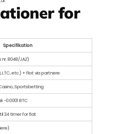
ur.
ationer for
Specifikation
 nr. 8048/JAZ)
LTC, etc.) + Fiat via partnere
e Casino, Sportsbetting
isk ~0.0001 BTC
til 24 timer for fiat
iere)