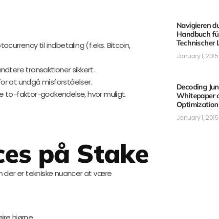
Navigieren d
Handbuch für
Technischer 
urrency til indbetaling (f.eks. Bitcoin,
January 1, 201
dtere transaktioner sikkert.
or at undgå misforståelser.
Decoding Jun
re to-faktor-godkendelse, hvor muligt.
Whitepaper 
Optimization
January 1, 201
ces på Stake
en der er tekniske nuancer at være
jre hjørne.