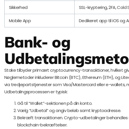
Sikkerhed
SSL-kryptering, 2FA, Cold
Mobile App
Dedikeret app til iOS og
Bank- og
Udbetalingsmeto
Stake tilbyder primært cryptocurrency-transaktioner, hvilket gi
Nøglemetoder inkluderer Bitcoin (BTC), Ethereum (ETH), og Litec
via tredjepartstjenester som Visa/Mastercard eller e-wallets, 
Udbetalingsprocessen er typisk:
Gå til “Wallet”-sektionen på din konto.
Vælg “Udbetal” og angiv beløb samt kryptoadresse.
Bekræft transaktionen. Crypto-udbetalinger behandles n
blockchain-bekræftelser.