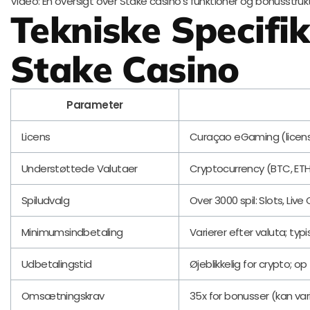
Video: En oversigt over Stake casino’s funktioner og bonusstrukt
Tekniske Specifik
Stake Casino
Parameter
Licens
Curaçao eGaming (licens
Understøttede Valutaer
Cryptocurrency (BTC, ETH, 
Spiludvalg
Over 3000 spil: Slots, Liv
Minimumsindbetaling
Varierer efter valuta; typ
Udbetalingstid
Øjeblikkelig for crypto; op 
Omsætningskrav
35x for bonusser (kan var