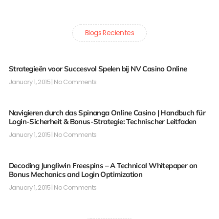
Blogs Recientes
Strategieën voor Succesvol Spelen bij NV Casino Online
January 1, 2015
No Comments
Navigieren durch das Spinanga Online Casino | Handbuch für
Login-Sicherheit & Bonus-Strategie: Technischer Leitfaden
January 1, 2015
No Comments
Decoding Jungliwin Freespins – A Technical Whitepaper on
Bonus Mechanics and Login Optimization
January 1, 2015
No Comments