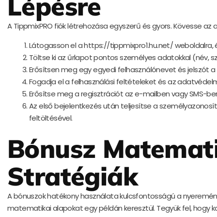
Lépésre
A TippmixPRO fiók létrehozása egyszerű és gyors. Kövesse az a
Látogasson el a https://tippmixpro1.hu.net/ weboldalra, 
Töltse ki az űrlapot pontos személyes adatokkal (név, s
Erősítsen meg egy egyedi felhasználónevet és jelszót a
Fogadja el a felhasználási feltételeket és az adatvédelm
Erősítse meg a regisztrációt az e-mailben vagy SMS-be
Az első bejelentkezés után teljesítse a személyazono
feltöltésével.
Bónusz Matemati
Stratégiák
A bónuszok hatékony használata kulcsfontosságú a nyeremény
matematikai alapokat egy példán keresztül. Tegyük fel, hogy k