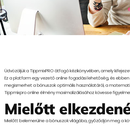
Üdvözöljük a TippmixPRO átfogó kézikönyvében, amely kifejez
Ez a platform egy vezető online fogadási lehetőség, és ebbe
megismerhet a bónuszok optimális használatáról, a matematika
Tippmixpro online élmény maximalizálásához kövesse figyelme
Mielőtt elkezden
Mielőtt belemerülne a bónuszok világába, győződjön meg a köv