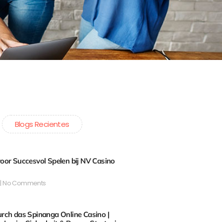
Blogs Recientes
voor Succesvol Spelen bij NV Casino
5
No Comments
urch das Spinanga Online Casino |