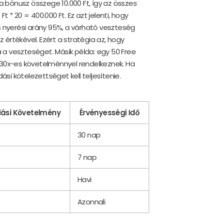
 a bónusz összege 10.000 Ft, így az összes
 * 20 = 400.000 Ft. Ez azt jelenti, hogy
s nyerési arány 95%, a várható veszteség
értékével. Ezért a stratégia az, hogy
 a veszteséget. Másik példa: egy 50 Free
k 30x-es követelménnyel rendelkeznek. Ha
ási kötelezettséget kell teljesítenie.
ási Követelmény
Érvényességi Idő
30 nap
7 nap
Havi
Azonnali