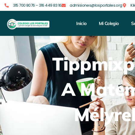
Skip
315 700 8076 – 316 449 83 16
admisiones@losportales.org
Ki
to
content
Inicio
Mi Colegio
Se
Tippmixpr
A Matem
Mélyre