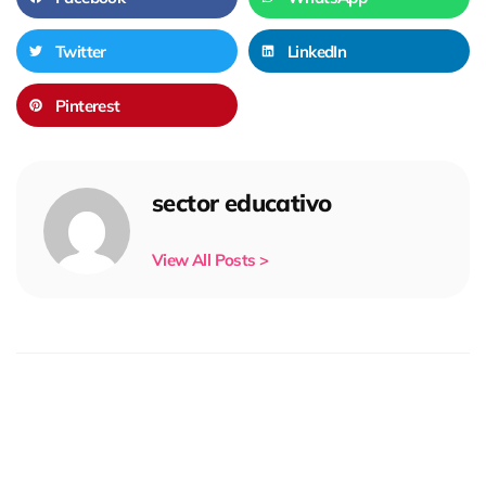
Twitter
LinkedIn
Pinterest
sector educativo
View All Posts >
Prev
Nex