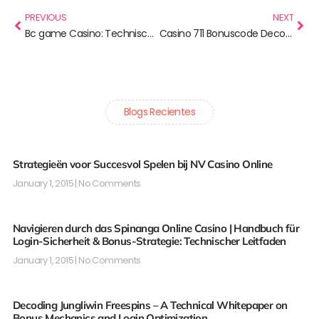
PREVIOUS
NEXT
Bc game Casino: Technische Walkthrough voor Registratie en Kernfuncties
Casino 711 Bonuscode Decodered: Een Uitputtende Technische Walkthrough voor Wagering en Winstmaximalisatie
Blogs Recientes
Strategieën voor Succesvol Spelen bij NV Casino Online
January 1, 2015
No Comments
Navigieren durch das Spinanga Online Casino | Handbuch für
Login-Sicherheit & Bonus-Strategie: Technischer Leitfaden
January 1, 2015
No Comments
Decoding Jungliwin Freespins – A Technical Whitepaper on
Bonus Mechanics and Login Optimization