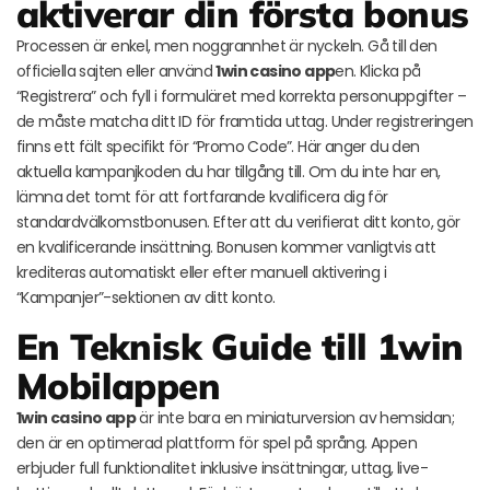
aktiverar din första bonus
Processen är enkel, men noggrannhet är nyckeln. Gå till den
officiella sajten eller använd
1win casino app
en. Klicka på
“Registrera” och fyll i formuläret med korrekta personuppgifter –
de måste matcha ditt ID för framtida uttag. Under registreringen
finns ett fält specifikt för “Promo Code”. Här anger du den
aktuella kampanjkoden du har tillgång till. Om du inte har en,
lämna det tomt för att fortfarande kvalificera dig för
standardvälkomstbonusen. Efter att du verifierat ditt konto, gör
en kvalificerande insättning. Bonusen kommer vanligtvis att
krediteras automatiskt eller efter manuell aktivering i
“Kampanjer”-sektionen av ditt konto.
En Teknisk Guide till 1win
Mobilappen
1win casino app
är inte bara en miniaturversion av hemsidan;
den är en optimerad plattform för spel på språng. Appen
erbjuder full funktionalitet inklusive insättningar, uttag, live-