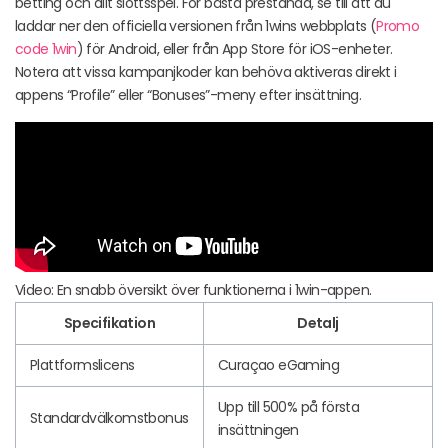
betting och allt slottsspel. För bästa prestanda, se till att du
laddar ner den officiella versionen från 1wins webbplats (
Promo
code 1win
) för Android, eller från App Store för iOS-enheter.
Notera att vissa kampanjkoder kan behöva aktiveras direkt i
appens “Profile” eller “Bonuses”-meny efter insättning.
Video: En snabb översikt över funktionerna i 1win-appen.
Specifikation
Detalj
Plattformslicens
Curaçao eGaming
Upp till 500% på första
Standardvälkomstbonus
insättningen