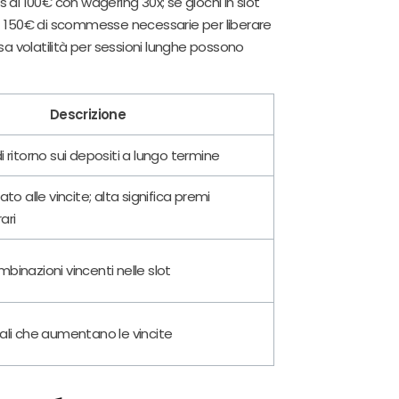
i 100€ con wagering 30x; se giochi in slot
0 = 150€ di scommesse necessarie per liberare
ssa volatilità per sessioni lunghe possono
Descrizione
 ritorno sui depositi a lungo termine
ato alle vincite; alta significa premi
ari
binazioni vincenti nelle slot
ali che aumentano le vincite