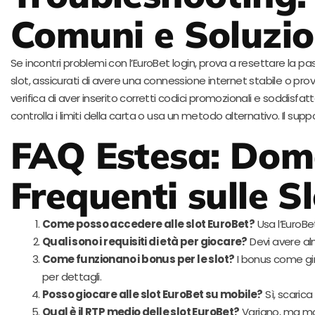
Comuni e Soluzio
Se incontri problemi con l’EuroBet login, prova a resettare la pa
slot, assicurati di avere una connessione internet stabile o prov
verifica di aver inserito corretti codici promozionali e soddisfatto
controlla i limiti della carta o usa un metodo alternativo. Il supp
FAQ Estesa: Do
Frequenti sulle S
Come posso accedere alle slot EuroBet?
Usa l’EuroBet
Quali sono i requisiti di età per giocare?
Devi avere alme
Come funzionano i bonus per le slot?
I bonus come giri
per dettagli.
Posso giocare alle slot EuroBet su mobile?
Sì, scarica
Qual è il RTP medio delle slot EuroBet?
Variano, ma mo