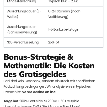
Mindesteinzahlung
Typisch 10 € – 20 €
Auszahlungsdauer (E-
0-24 Stunden (nach
Wallet)
Verifizierung)
Auszahlungsdauer
1-5 Bankarbeitstage
(Banküberweisung)
SSL-Verschlüsselung
256-bit
Bonus-Strategie &
Mathematik: Die Kosten
des Gratisgeldes
Boni sind kein Geschenk, sondern ein Kredit mit spezifischen
Rückzahlungsbedingungen. Wir analysieren ein typisches
Szenario im
verde casino online
:
Angebot:
100% Bonus bis zu 200 € + 50 Freispiele.
Umsatzbedingung (WR): 35x (Bonus + Einzahlung).