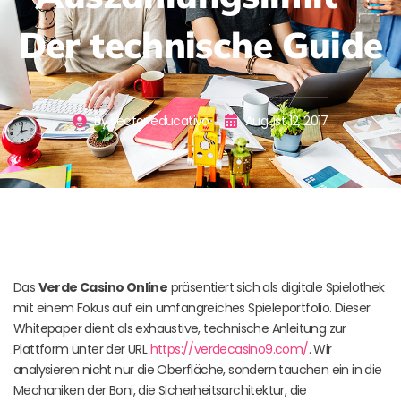
Der technische Guide
By
sector educativo
August 12, 2017
Das
Verde Casino Online
präsentiert sich als digitale Spielothek
mit einem Fokus auf ein umfangreiches Spieleportfolio. Dieser
Whitepaper dient als exhaustive, technische Anleitung zur
Plattform unter der URL
https://verdecasino9.com/
. Wir
analysieren nicht nur die Oberfläche, sondern tauchen ein in die
Mechaniken der Boni, die Sicherheitsarchitektur, die