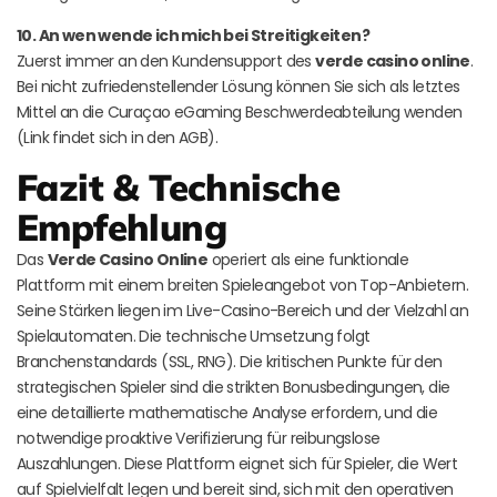
10. An wen wende ich mich bei Streitigkeiten?
Zuerst immer an den Kundensupport des
verde casino online
.
Bei nicht zufriedenstellender Lösung können Sie sich als letztes
Mittel an die Curaçao eGaming Beschwerdeabteilung wenden
(Link findet sich in den AGB).
Fazit & Technische
Empfehlung
Das
Verde Casino Online
operiert als eine funktionale
Plattform mit einem breiten Spieleangebot von Top-Anbietern.
Seine Stärken liegen im Live-Casino-Bereich und der Vielzahl an
Spielautomaten. Die technische Umsetzung folgt
Branchenstandards (SSL, RNG). Die kritischen Punkte für den
strategischen Spieler sind die strikten Bonusbedingungen, die
eine detaillierte mathematische Analyse erfordern, und die
notwendige proaktive Verifizierung für reibungslose
Auszahlungen. Diese Plattform eignet sich für Spieler, die Wert
auf Spielvielfalt legen und bereit sind, sich mit den operativen