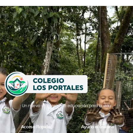
F
I
Y
a
n
o
c
s
u
e
t
t
b
a
u
o
g
b
o
r
e
k
a
-
m
f
Un nuevo concepto de educación para la vida
Acceso Rapido
Ayuda al usuario