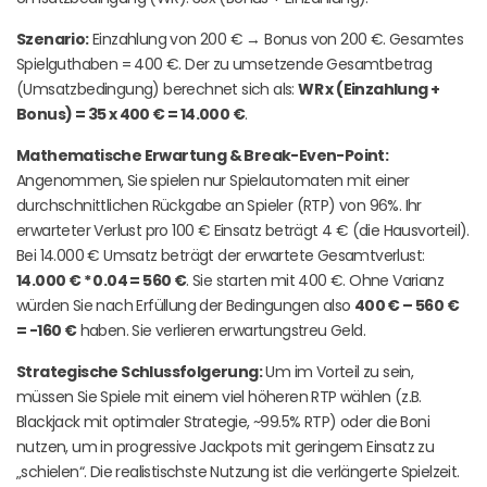
Szenario:
Einzahlung von 200 € → Bonus von 200 €. Gesamtes
Spielguthaben = 400 €. Der zu umsetzende Gesamtbetrag
(Umsatzbedingung) berechnet sich als:
WR x (Einzahlung +
Bonus) = 35 x 400 € = 14.000 €
.
Mathematische Erwartung & Break-Even-Point:
Angenommen, Sie spielen nur Spielautomaten mit einer
durchschnittlichen Rückgabe an Spieler (RTP) von 96%. Ihr
erwarteter Verlust pro 100 € Einsatz beträgt 4 € (die Hausvorteil).
Bei 14.000 € Umsatz beträgt der erwartete Gesamtverlust:
14.000 € * 0.04 = 560 €
. Sie starten mit 400 €. Ohne Varianz
würden Sie nach Erfüllung der Bedingungen also
400 € – 560 €
= -160 €
haben. Sie verlieren erwartungstreu Geld.
Strategische Schlussfolgerung:
Um im Vorteil zu sein,
müssen Sie Spiele mit einem viel höheren RTP wählen (z.B.
Blackjack mit optimaler Strategie, ~99.5% RTP) oder die Boni
nutzen, um in progressive Jackpots mit geringem Einsatz zu
„schielen“. Die realistischste Nutzung ist die verlängerte Spielzeit.