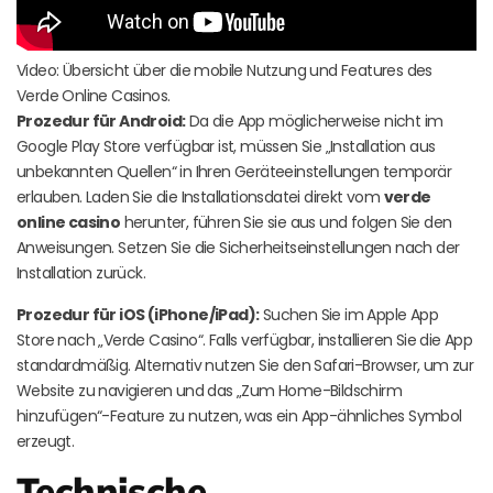
Video: Übersicht über die mobile Nutzung und Features des
Verde Online Casinos.
Prozedur für Android:
Da die App möglicherweise nicht im
Google Play Store verfügbar ist, müssen Sie „Installation aus
unbekannten Quellen“ in Ihren Geräteeinstellungen temporär
erlauben. Laden Sie die Installationsdatei direkt vom
verde
online casino
herunter, führen Sie sie aus und folgen Sie den
Anweisungen. Setzen Sie die Sicherheitseinstellungen nach der
Installation zurück.
Prozedur für iOS (iPhone/iPad):
Suchen Sie im Apple App
Store nach „Verde Casino“. Falls verfügbar, installieren Sie die App
standardmäßig. Alternativ nutzen Sie den Safari-Browser, um zur
Website zu navigieren und das „Zum Home-Bildschirm
hinzufügen“-Feature zu nutzen, was ein App-ähnliches Symbol
erzeugt.
Technische