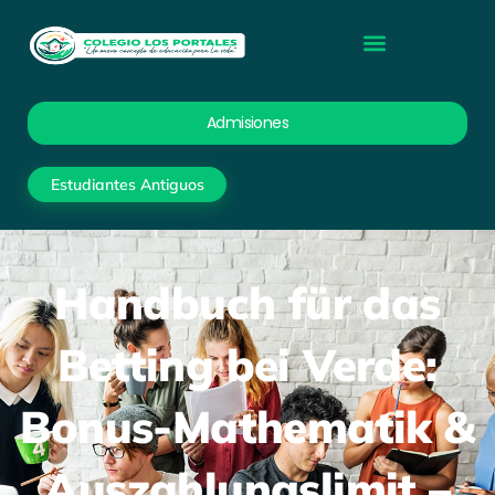
Skip
to
content
Admisiones
Estudiantes Antiguos
Handbuch für das
Betting bei Verde:
Bonus-Mathematik &
Auszahlungslimit –