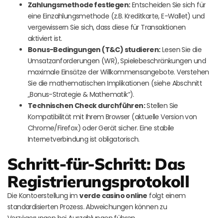
Zahlungsmethode festlegen:
Entscheiden Sie sich für
eine Einzahlungsmethode (z.B. Kreditkarte, E-Wallet) und
vergewissern Sie sich, dass diese für Transaktionen
aktiviert ist.
Bonus-Bedingungen (T&C) studieren:
Lesen Sie die
Umsatzanforderungen (WR), Spielebeschränkungen und
maximale Einsätze der Willkommensangebote. Verstehen
Sie die mathematischen Implikationen (siehe Abschnitt
„Bonus-Strategie & Mathematik“).
Technischen Check durchführen:
Stellen Sie
Kompatibilität mit Ihrem Browser (aktuelle Version von
Chrome/Firefox) oder Gerät sicher. Eine stabile
Internetverbindung ist obligatorisch.
Schritt-für-Schritt: Das
Registrierungsprotokoll
Die Kontoerstellung im
verde casino online
folgt einem
standardisierten Prozess. Abweichungen können zu