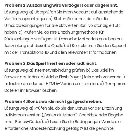
Problem 2: Auszahlung wird verzögert oder abgelehnt.
Lösungsweg: a) Überprüfen Sie Ihren Account auf ausstehende
Verifizierungsanfragen. b) Stellen Sie sicher, dass Sie die
Umsatzbedingungen für alle aktivierten Boni vollständig erfüllt
haben. c) Prüfen Sie, ob Ihre Einzahlungsmethode für
Rückzahlungen verfügbar ist (manche Methoden erlauben nur
Auszahlung auf dieselbe Quelle). d) Kontaktieren Sie den Support
mit der Transaktions-ID und allen relevanten Informationen.
Problem 3: Das Spiel friert ein oder lädt nicht.
Lösungsweg: a) Internetverbindung prüfen. b) Das Spiel im
Browser neu laden. c) Adobe Flash Player (falls noch verwendet)
aktualisieren oder auf HTML5-Version umschalten. d) Temporäre
Dateien im Browser löschen.
Problem 4: Bonus wurde nicht gutgeschrieben.
Lösungsweg: a) Prüfen Sie, ob Sie den Bonus vor der Einzahlung
aktivieren mussten („Bonus aktivieren“-Checkbox oder Eingabe
eines Bonus-Codes). b) Lesen Sie die Bedingungen: Wurde die
erforderliche Mindesteinzahlung getätigt? Ist die gewählte