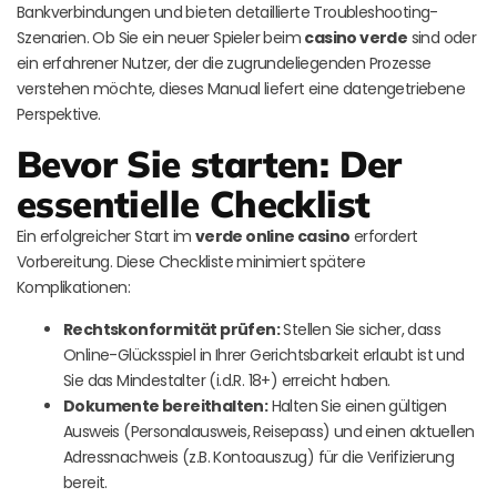
Bankverbindungen und bieten detaillierte Troubleshooting-
Szenarien. Ob Sie ein neuer Spieler beim
casino verde
sind oder
ein erfahrener Nutzer, der die zugrundeliegenden Prozesse
verstehen möchte, dieses Manual liefert eine datengetriebene
Perspektive.
Bevor Sie starten: Der
essentielle Checklist
Ein erfolgreicher Start im
verde online casino
erfordert
Vorbereitung. Diese Checkliste minimiert spätere
Komplikationen:
Rechtskonformität prüfen:
Stellen Sie sicher, dass
Online-Glücksspiel in Ihrer Gerichtsbarkeit erlaubt ist und
Sie das Mindestalter (i.d.R. 18+) erreicht haben.
Dokumente bereithalten:
Halten Sie einen gültigen
Ausweis (Personalausweis, Reisepass) und einen aktuellen
Adressnachweis (z.B. Kontoauszug) für die Verifizierung
bereit.