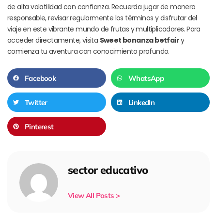
de alta volatilidad con confianza. Recuerda jugar de manera
responsable, revisar regularmente los términos y disfrutar del
viaje en este vibrante mundo de frutas y multiplicadores. Para
acceder directamente, visita
Sweet bonanza betfair
y
comienza tu aventura con conocimiento profundo.
Facebook
WhatsApp
Twitter
LinkedIn
Pinterest
sector educativo
View All Posts >