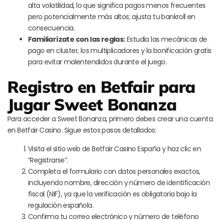
alta volatilidad, lo que significa pagos menos frecuentes
pero potencialmente más altos; ajusta tu bankroll en
consecuencia.
Familiarízate con las reglas:
Estudia las mecánicas de
pago en cluster, los multiplicadores y la bonificación gratis
para evitar malentendidos durante el juego.
Registro en Betfair para
Jugar Sweet Bonanza
Para acceder a Sweet Bonanza, primero debes crear una cuenta
en Betfair Casino. Sigue estos pasos detallados:
Visita el sitio web de Betfair Casino España y haz clic en
“Registrarse”.
Completa el formulario con datos personales exactos,
incluyendo nombre, dirección y número de identificación
fiscal (NIF), ya que la verificación es obligatoria bajo la
regulación española.
Confirma tu correo electrónico y número de teléfono