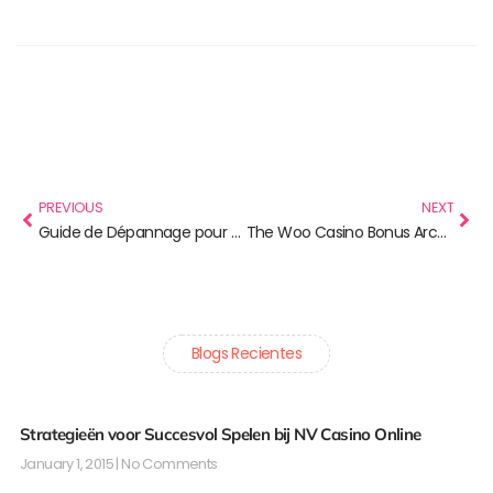
Prev
Nex
PREVIOUS
NEXT
Guide de Dépannage pour Casino Zer – Mathématiques des Bonus et Limites de Retrait : Manuel Officiel
The Woo Casino Bonus Architect’s Manual: Deconstructing Free Spins, Wagering & Withdrawal Mathematics
Blogs Recientes
Strategieën voor Succesvol Spelen bij NV Casino Online
January 1, 2015
No Comments