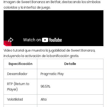
Imagen de Sweet Bonanza en Betfair, destacando los símbolos
coloridos y la interfaz de juego.
Video tutorial que muestra la jugabilidad de Sweet Bonanza,
incluyendo la activación de la bonificación gratis.
Especificación
Detalle
Desarrollador
Pragmatic Play
RTP (Return to
96.51%
Player)
Volatilidad
Alta