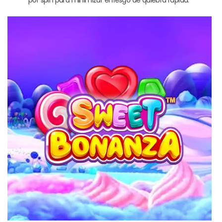
por spin para minimizar el riesgo de quiebra rápida.