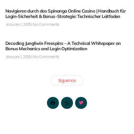
Navigieren durch das Spinanga Online Casino | Handbuch für
Login-Sicherheit & Bonus-Strategie: Technischer Leitfaden
January 1, 2015
No Comments
Decoding Jungliwin Freespins – A Technical Whitepaper on
Bonus Mechanics and Login Optimization
January 1, 2015
No Comments
Siguenos