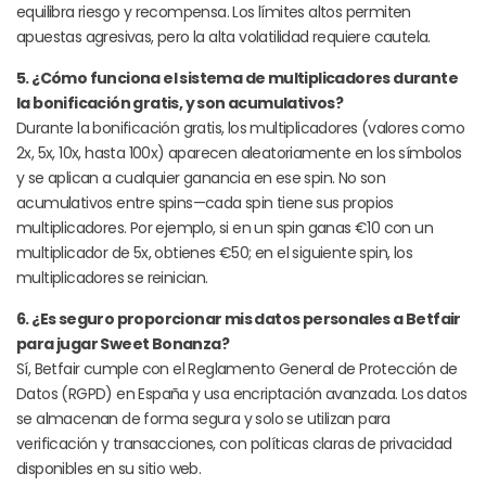
equilibra riesgo y recompensa. Los límites altos permiten
apuestas agresivas, pero la alta volatilidad requiere cautela.
5. ¿Cómo funciona el sistema de multiplicadores durante
la bonificación gratis, y son acumulativos?
Durante la bonificación gratis, los multiplicadores (valores como
2x, 5x, 10x, hasta 100x) aparecen aleatoriamente en los símbolos
y se aplican a cualquier ganancia en ese spin. No son
acumulativos entre spins—cada spin tiene sus propios
multiplicadores. Por ejemplo, si en un spin ganas €10 con un
multiplicador de 5x, obtienes €50; en el siguiente spin, los
multiplicadores se reinician.
6. ¿Es seguro proporcionar mis datos personales a Betfair
para jugar Sweet Bonanza?
Sí, Betfair cumple con el Reglamento General de Protección de
Datos (RGPD) en España y usa encriptación avanzada. Los datos
se almacenan de forma segura y solo se utilizan para
verificación y transacciones, con políticas claras de privacidad
disponibles en su sitio web.