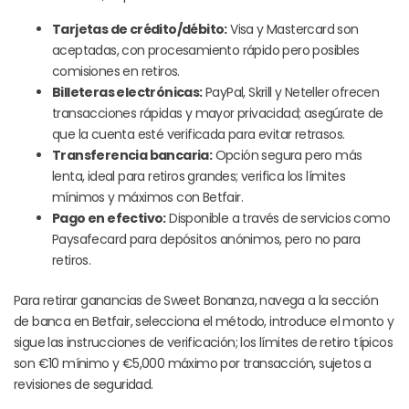
Tarjetas de crédito/débito:
Visa y Mastercard son
aceptadas, con procesamiento rápido pero posibles
comisiones en retiros.
Billeteras electrónicas:
PayPal, Skrill y Neteller ofrecen
transacciones rápidas y mayor privacidad; asegúrate de
que la cuenta esté verificada para evitar retrasos.
Transferencia bancaria:
Opción segura pero más
lenta, ideal para retiros grandes; verifica los límites
mínimos y máximos con Betfair.
Pago en efectivo:
Disponible a través de servicios como
Paysafecard para depósitos anónimos, pero no para
retiros.
Para retirar ganancias de Sweet Bonanza, navega a la sección
de banca en Betfair, selecciona el método, introduce el monto y
sigue las instrucciones de verificación; los límites de retiro típicos
son €10 mínimo y €5,000 máximo por transacción, sujetos a
revisiones de seguridad.