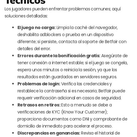
Los jugadores pueden enfrentar problemas comunes; aquí
soluciones detalladas:
El juego no carga:
Limpia la caché del navegador,
deshabilita adblockers o prueba en un dispositivo
diferente; si persiste, contacta al soporte de Betfair con
detalles del error.
Errores durante la bonificación gratis:
Asegúrate de
tener conexión a internet estable; si el juego se congela,
espera unos minutos o reinicia la sesión, ya que los
resultados están guardados en servidores seguros.
Problemas de login:
Verifica las credenciales y
restablece la contraseña si es necesario; Betfair puede
requerir verificación adicional en casos de seguridad.
Retrasos en retiros:
Esto a menudo se debe a
verificaciones de KYC (Know Your Customer);
proporciona documentos como DNI y comprobante de
domicilio de inmediato para acelerar el proceso.
Discrepancias en ganancias:
Revisa el historial de