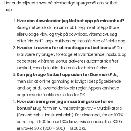
Her er detaljerede svar på almindelige spørgsmål om Netbet
app:
Hvordan downloader jeg Netbet app på min enhed?
Besøg netbetdk.dk fra din mobil, følg linket til App Store
eller Google Play, og tryk på download. Alternativt, søg
efter “Netbet” i app-butikken og installér den officielle app.
Hvad er kravene for at modtage netbet bonus?
Du
skal være ny bruger, foretage et kvalificerende indskud, og
acceptere vilkårene. Bonus aktiveres automatisk efter
indskud, men tjek altid din konto for bekræftelse.
Kan jeg bruge Netbet app uden for Danmark?
Ja,
men sikr, at online gambling er lovligt i det pågældende
land, og at du overholder lokale regler. Appen kan have
begrænsede funktioner uden for DK.
Hvordan beregner jeg omsætningskrav for en
bonus?
Brug formlen: Omsætningskrav = Multiplikator x
(Bonusbeløb + Indskudsbeløb). For eksempel, for en 100%
bonus op til 500 kr med 30x krav, hvis du indsætter 300 kr,
er kravet 30 x (300 + 300) = 18.000 kr.