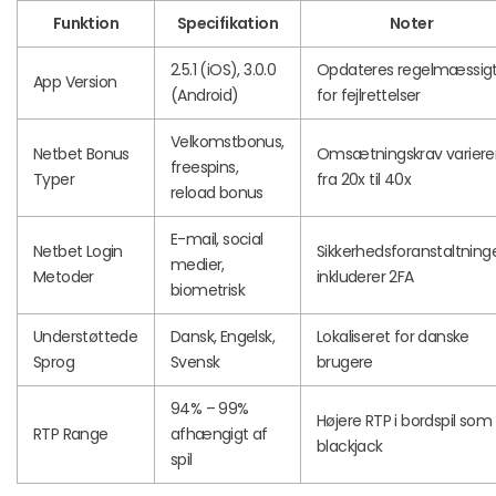
Funktion
Specifikation
Noter
2.5.1 (iOS), 3.0.0
Opdateres regelmæssig
App Version
(Android)
for fejlrettelser
Velkomstbonus,
Netbet Bonus
Omsætningskrav variere
freespins,
Typer
fra 20x til 40x
reload bonus
E-mail, social
Netbet Login
Sikkerhedsforanstaltning
medier,
Metoder
inkluderer 2FA
biometrisk
Understøttede
Dansk, Engelsk,
Lokaliseret for danske
Sprog
Svensk
brugere
94% – 99%
Højere RTP i bordspil som
RTP Range
afhængigt af
blackjack
spil