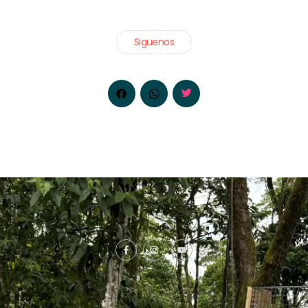
Siguenos
F
I
Y
a
n
o
c
s
u
e
t
t
b
a
u
o
g
b
o
r
e