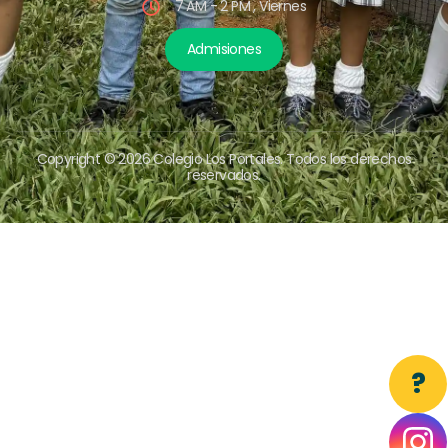
7 AM - 2 PM , Viernes
Admisiones
Copyright © 2026 Colegio Los Portales. Todos los derechos
reservados.
?