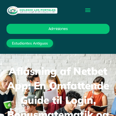
Skip
to
content
Admisiones
Estudiantes Antiguos
Aflåsning af Netbet
App: En Omfattende
Guide til Login,
Bonusmatematik og