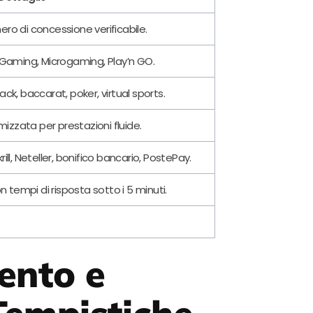
ro di concessione verificabile.
 Gaming, Microgaming, Play’n GO.
kjack, baccarat, poker, virtual sports.
imizzata per prestazioni fluide.
ill, Neteller, bonifico bancario, PostePay.
n tempi di risposta sotto i 5 minuti.
ento e