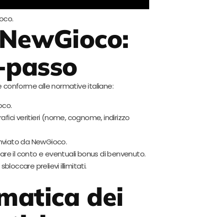
ioco.
 NewGioco:
-passo
 conforme alle normative italiane:
oco.
fici veritieri (nome, cognome, indirizzo
 inviato da NewGioco.
vare il conto e eventuali bonus di benvenuto.
sbloccare prelievi illimitati.
matica dei