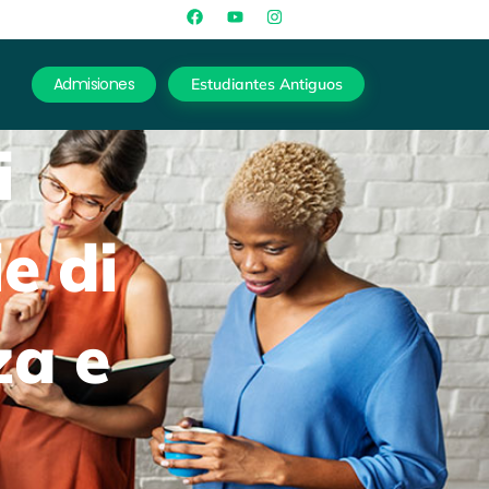
F
Y
I
a
o
n
c
u
s
e
t
t
b
u
a
Admisiones
Estudiantes Antiguos
o
b
g
o
e
r
k
a
m
i
e di
za e