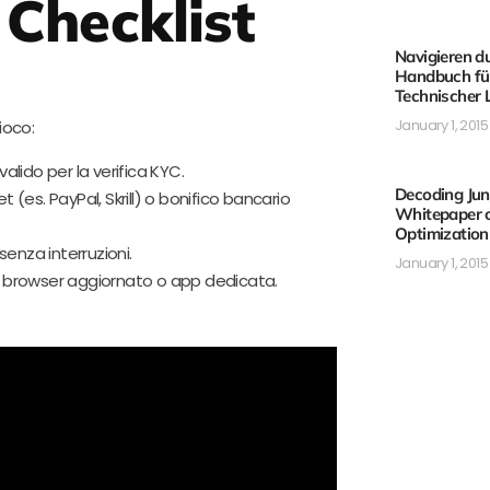
 Checklist
Navigieren d
Handbuch für
Technischer 
January 1, 201
ioco:
lido per la verifica KYC.
Decoding Jun
 (es. PayPal, Skrill) o bonifico bancario
Whitepaper 
Optimization
enza interruzioni.
January 1, 201
 browser aggiornato o app dedicata.