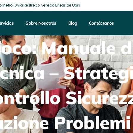
lometro 10 vía Restrepo, vereda Brisas de Upin
rvicios
Sobre Nosotros
Blog
Contáctanos
oco: Manuale d
cnica – Strategi
ntrollo Sicurez
uzione Problemi