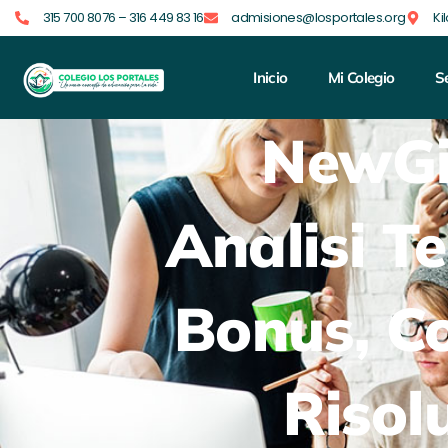
Skip
315 700 8076 – 316 449 83 16
admisiones@losportales.org
Ki
to
content
Inicio
Mi Colegio
Se
NewGi
Analisi Te
Bonus, Co
Risol