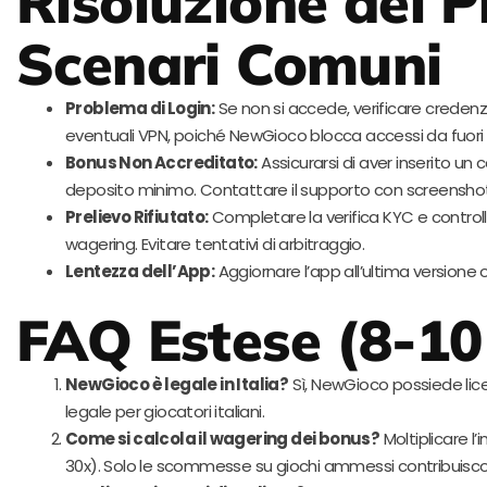
Risoluzione dei P
Scenari Comuni
Problema di Login:
Se non si accede, verificare credenz
eventuali VPN, poiché NewGioco blocca accessi da fuori I
Bonus Non Accreditato:
Assicurarsi di aver inserito un 
deposito minimo. Contattare il supporto con screenshot
Prelievo Rifiutato:
Completare la verifica KYC e controlla
wagering. Evitare tentativi di arbitraggio.
Lentezza dell’App:
Aggiornare l’app all’ultima versione o
FAQ Estese (8-1
NewGioco è legale in Italia?
Sì, NewGioco possiede l
legale per giocatori italiani.
Come si calcola il wagering dei bonus?
Moltiplicare l’
30x). Solo le scommesse su giochi ammessi contribuisc