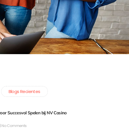
Blogs Recientes
voor Succesvol Spelen bij NV Casino
5
No Comments