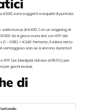
tici
a €500, sono soggetti a requisiti di puntata
= saldo bonus di €400. Con un wagering di
€6.000. Se si gioca a una slot con RTP del
 (1 – 0.96) = €240. Pertanto, il valore netto
è vantaggioso solo se si vincono durante il
to RTP (es. blackjack dal vivo al 99.5%) per
 per giochi esclusi.
he di
Dettaglio