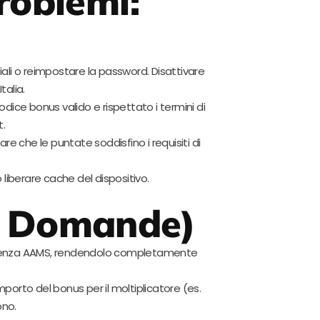
roblemi:
iali o reimpostare la password. Disattivare
talia.
codice bonus valido e rispettato i termini di
.
re che le puntate soddisfino i requisiti di
 liberare cache del dispositivo.
0 Domande)
icenza AAMS, rendendolo completamente
importo del bonus per il moltiplicatore (es.
ono.