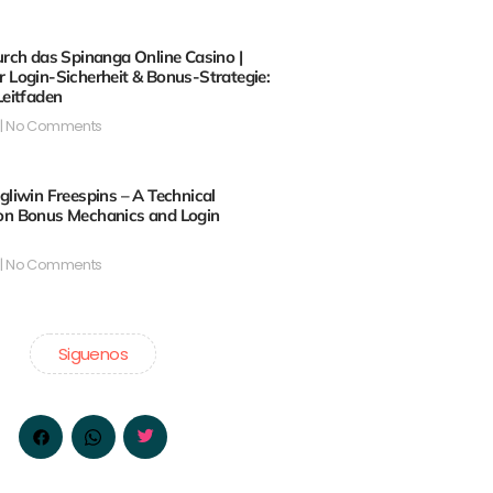
urch das Spinanga Online Casino |
 Login-Sicherheit & Bonus-Strategie:
Leitfaden
5
No Comments
gliwin Freespins – A Technical
on Bonus Mechanics and Login
5
No Comments
Siguenos