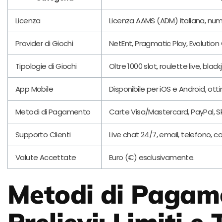
Licenza
Licenza AAMS (ADM) italiana, nume
Provider di Giochi
NetEnt, Pragmatic Play, Evolution
Tipologie di Giochi
Oltre 1000 slot, roulette live, blac
App Mobile
Disponibile per iOS e Android, ott
Metodi di Pagamento
Carte Visa/Mastercard, PayPal, Skr
Supporto Clienti
Live chat 24/7, email, telefono, co
Valute Accettate
Euro (€) esclusivamente.
Metodi di Pagam