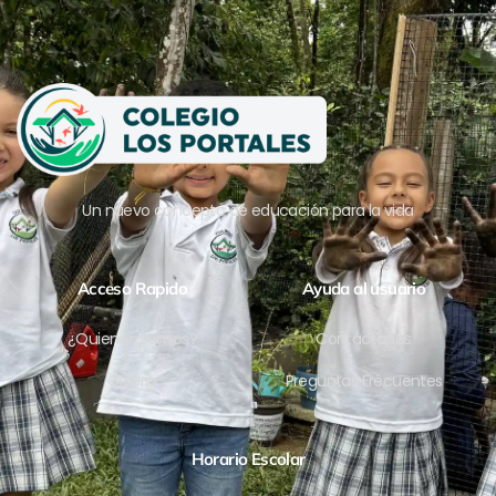
b
a
u
o
g
b
o
r
e
k
a
-
m
f
Un nuevo concepto de educación para la vida
Acceso Rapido
Ayuda al usuario
¿Quienes Somos?
Contáctanos
Galeria
Preguntas Frecuentes
Horario Escolar