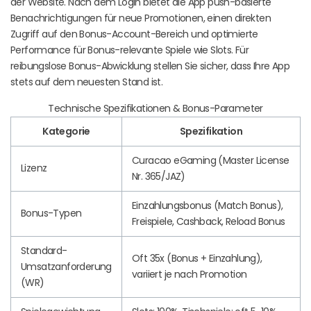
der Website. Nach dem Login bietet die App push-basierte
Benachrichtigungen für neue Promotionen, einen direkten
Zugriff auf den Bonus-Account-Bereich und optimierte
Performance für Bonus-relevante Spiele wie Slots. Für
reibungslose Bonus-Abwicklung stellen Sie sicher, dass Ihre App
stets auf dem neuesten Stand ist.
Technische Spezifikationen & Bonus-Parameter
Kategorie
Spezifikation
Curacao eGaming (Master License
Lizenz
Nr. 365/JAZ)
Einzahlungsbonus (Match Bonus),
Bonus-Typen
Freispiele, Cashback, Reload Bonus
Standard-
Oft 35x (Bonus + Einzahlung),
Umsatzanforderung
variiert je nach Promotion
(WR)