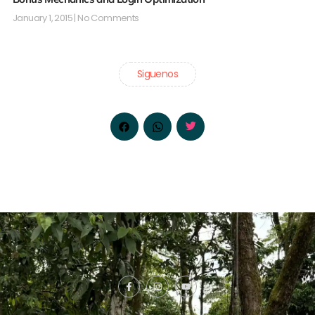
January 1, 2015
No Comments
Siguenos
F
I
Y
a
n
o
c
s
u
e
t
t