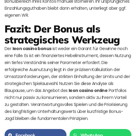
Bonusbereich Ihres Kontos manuell stornieren. Ihr ursprüngliches
Einzahlungsguthaben bleibt dann erhalten, unterliegt aber ggf.
eigenen WR.
Fazit: Der Bonus als
strategisches Werkzeug
Der
leon casino bonus
ist weder ein Garant für Gewinne noch
eine Falle. Es ist ein finanziertes Hebelinstrument, dessen Nutzung
ein tiefes Verständnis seiner Parameter erfordert. Die
erfolgreiche Ausnutzung liegt in der präzisen Kalkulation der
Umsatzanforderungen, der strikten Einhaltung der Limits und der
strategischen Spielauswahl. Nutzen Sie diese Analyse als
Blaupause, um das Angebot des
leon casino online
Portfolios
nicht nur passiv zu konsumieren, sondern aktiv zu Ihrem Vorteil
zu gestalten. Verantwortungsvolles Spielen und die Priorisierung
des langfristigen Unterhaltungswerts über kurzfristige Bonus-
Jagd bleiben die fundamentalen Prinzipien.
Facebook
WhatsApp