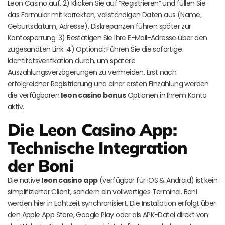
Leon Casino auf. 2) Klicken Sie auf “Registrieren” und füllen Sie
das Formular mit korrekten, vollständigen Daten aus (Name,
Geburtsdatum, Adresse). Diskrepanzen führen später zur
Kontosperrung. 3) Bestätigen Sie Ihre E-Mail-Adresse über den
zugesandten Link. 4) Optional: Führen Sie die sofortige
Identitätsverifikation durch, um spätere
Auszahlungsverzögerungen zu vermeiden. Erst nach
erfolgreicher Registrierung und einer ersten Einzahlung werden
die verfügbaren
leon casino bonus
Optionen in Ihrem Konto
aktiv.
Die Leon Casino App:
Technische Integration
der Boni
Die native
leon casino app
(verfügbar für iOS & Android) ist kein
simplifizierter Client, sondern ein vollwertiges Terminal. Boni
werden hier in Echtzeit synchronisiert. Die Installation erfolgt über
den Apple App Store, Google Play oder als APK-Datei direkt von