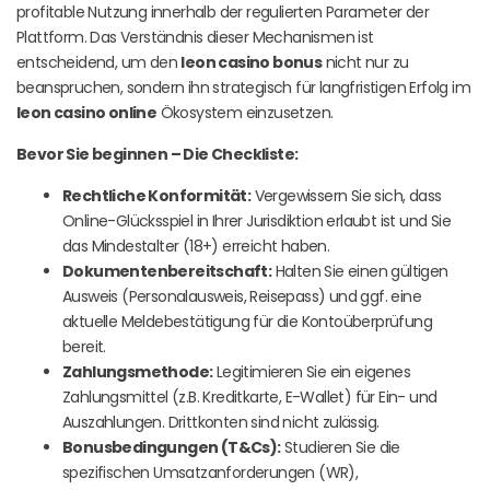
profitable Nutzung innerhalb der regulierten Parameter der
Plattform. Das Verständnis dieser Mechanismen ist
entscheidend, um den
leon casino bonus
nicht nur zu
beanspruchen, sondern ihn strategisch für langfristigen Erfolg im
leon casino online
Ökosystem einzusetzen.
Bevor Sie beginnen – Die Checkliste:
Rechtliche Konformität:
Vergewissern Sie sich, dass
Online-Glücksspiel in Ihrer Jurisdiktion erlaubt ist und Sie
das Mindestalter (18+) erreicht haben.
Dokumentenbereitschaft:
Halten Sie einen gültigen
Ausweis (Personalausweis, Reisepass) und ggf. eine
aktuelle Meldebestätigung für die Kontoüberprüfung
bereit.
Zahlungsmethode:
Legitimieren Sie ein eigenes
Zahlungsmittel (z.B. Kreditkarte, E-Wallet) für Ein- und
Auszahlungen. Drittkonten sind nicht zulässig.
Bonusbedingungen (T&Cs):
Studieren Sie die
spezifischen Umsatzanforderungen (WR),