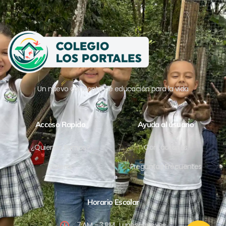
o
g
b
o
r
e
k
a
-
m
f
Un nuevo concepto de educación para la vida
Acceso Rapido
Ayuda al usuario
¿Quienes Somos?
Contáctanos
Galeria
Preguntas Frecuentes
Horario Escolar
7 AM - 3 PM , Lunes - jueves