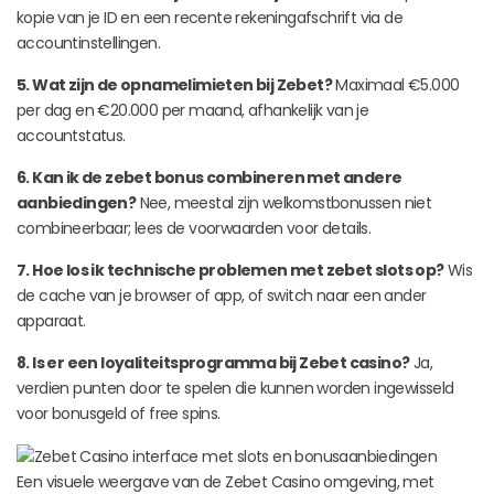
kopie van je ID en een recente rekeningafschrift via de
accountinstellingen.
5. Wat zijn de opnamelimieten bij Zebet?
Maximaal €5.000
per dag en €20.000 per maand, afhankelijk van je
accountstatus.
6. Kan ik de zebet bonus combineren met andere
aanbiedingen?
Nee, meestal zijn welkomstbonussen niet
combineerbaar; lees de voorwaarden voor details.
7. Hoe los ik technische problemen met zebet slots op?
Wis
de cache van je browser of app, of switch naar een ander
apparaat.
8. Is er een loyaliteitsprogramma bij Zebet casino?
Ja,
verdien punten door te spelen die kunnen worden ingewisseld
voor bonusgeld of free spins.
Een visuele weergave van de Zebet Casino omgeving, met