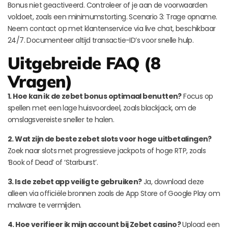
Bonus niet geactiveerd. Controleer of je aan de voorwaarden
voldoet, zoals een minimumstorting. Scenario 3: Trage opname.
Neem contact op met klantenservice via live chat, beschikbaar
24/7. Documenteer altijd transactie-ID’s voor snelle hulp.
Uitgebreide FAQ (8
Vragen)
1. Hoe kan ik de zebet bonus optimaal benutten?
Focus op
spellen met een lage huisvoordeel, zoals blackjack, om de
omslagsvereiste sneller te halen.
2. Wat zijn de beste zebet slots voor hoge uitbetalingen?
Zoek naar slots met progressieve jackpots of hoge RTP, zoals
‘Book of Dead’ of ‘Starburst’.
3. Is de zebet app veilig te gebruiken?
Ja, download deze
alleen via officiële bronnen zoals de App Store of Google Play om
malware te vermijden.
4. Hoe verifieer ik mijn account bij Zebet casino?
Upload een