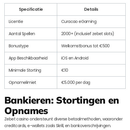
Specificatie
Details
Licentie
Curacao eGaming
Aantal Spellen
2000+ (inclusief zebet slots)
Bonustype
Welkomstbonus tot €500
App Beschikbaarheid
iOS en Android
Minimale Storting
€10
Opnamelimiet
€5.000 per dag
Bankieren: Stortingen en
Opnames
Zebet casino ondersteunt diverse betaalmethoden, waaronder
creditcards, e-wallets zoals Skrill, en bankoverschrijvingen.