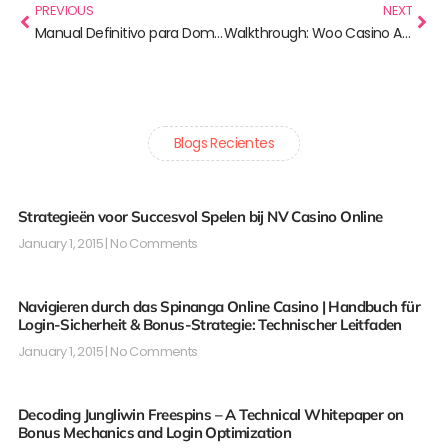
PREVIOUS
NEXT
Manual Definitivo para Dominar Malina Casino: App, Bono y Estrategia Profesional
Walkthrough: Woo Casino Access & Security – Biometric Setup, Session Limits & Official Manual
Blogs Recientes
Strategieën voor Succesvol Spelen bij NV Casino Online
January 1, 2015
No Comments
Navigieren durch das Spinanga Online Casino | Handbuch für
Login-Sicherheit & Bonus-Strategie: Technischer Leitfaden
January 1, 2015
No Comments
Decoding Jungliwin Freespins – A Technical Whitepaper on
Bonus Mechanics and Login Optimization