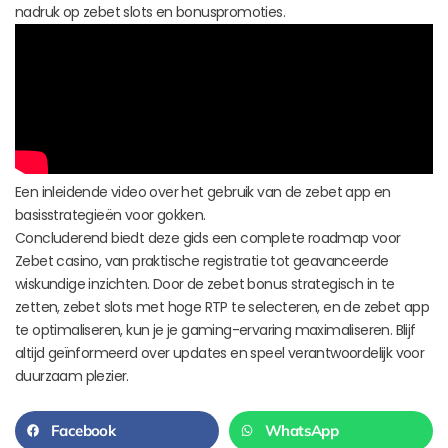
nadruk op zebet slots en bonuspromoties.
Een inleidende video over het gebruik van de zebet app en
basisstrategieën voor gokken.
Concluderend biedt deze gids een complete roadmap voor
Zebet casino, van praktische registratie tot geavanceerde
wiskundige inzichten. Door de zebet bonus strategisch in te
zetten, zebet slots met hoge RTP te selecteren, en de zebet app
te optimaliseren, kun je je gaming-ervaring maximaliseren. Blijf
altijd geïnformeerd over updates en speel verantwoordelijk voor
duurzaam plezier.
Facebook
WhatsApp