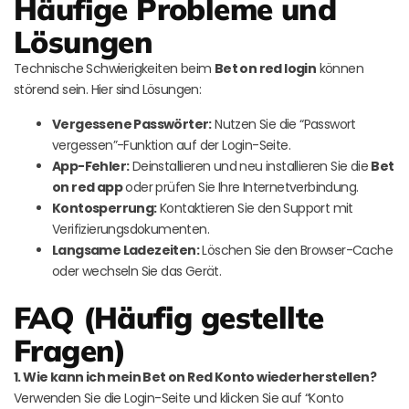
Häufige Probleme und
Lösungen
Technische Schwierigkeiten beim
Bet on red login
können
störend sein. Hier sind Lösungen:
Vergessene Passwörter:
Nutzen Sie die “Passwort
vergessen”-Funktion auf der Login-Seite.
App-Fehler:
Deinstallieren und neu installieren Sie die
Bet
on red app
oder prüfen Sie Ihre Internetverbindung.
Kontosperrung:
Kontaktieren Sie den Support mit
Verifizierungsdokumenten.
Langsame Ladezeiten:
Löschen Sie den Browser-Cache
oder wechseln Sie das Gerät.
FAQ (Häufig gestellte
Fragen)
1. Wie kann ich mein Bet on Red Konto wiederherstellen?
Verwenden Sie die Login-Seite und klicken Sie auf “Konto