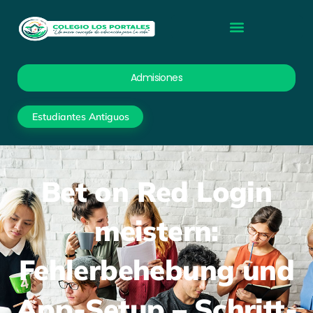
Skip
to
content
Admisiones
Estudiantes Antiguos
Bet on Red Login
meistern:
Fehlerbehebung und
App-Setup – Schritt-