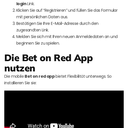
login
Link.
Klicken Sie auf “Registrieren” und füllen Sie das Formular
mit persönlichen Daten aus.
Bestätigen Sie Ihre E-Mail-Adresse durch den
zugesandten Link.
Melden Sie sich mit Ihren neuen Anmeldedaten an und
beginnen Sie zu spielen.
Die Bet on Red App
nutzen
Die mobile
Bet on red app
bietet Flexibilität unterwegs. So
installieren Sie sie: