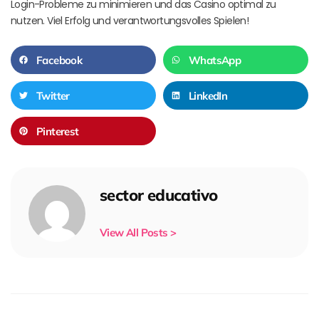
Login-Probleme zu minimieren und das Casino optimal zu
nutzen. Viel Erfolg und verantwortungsvolles Spielen!
Facebook
WhatsApp
Twitter
LinkedIn
Pinterest
sector educativo
View All Posts >