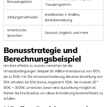
Bonusangebote
Treueprogramm
Kreditkarten, E-Wallets,
Zahlungsmethoden
Banküberweisung
Unterstützte
Deutsch, Englisch, und mehr
Sprachen
Bonusstrategie und
Berechnungsbeispiel
Um Boni effektiv zu nutzen, verstehen Sie die
Umsatzbedingungen. Beispiel: Ein Willkommensbonus von 100%
bis zu 100€ mit 30x Umsatzanforderung. Bei einer Einzahlung von
50€ erhalten Sie 50€ Bonus, insgesamt 100€. Sie müssen 30 *
100€ = 3000€ umsetzen, bevor eine Auszahlung möglich ist.
Planen Sie Ihre Einsätze, um diese Anforderung kosteneffizient zu
erfüllen.