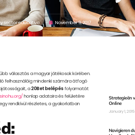
By
sector educativo
November 9, 2017
rűbb választás a magyar játékosok körében.
adó felhasználóig mindenki számára átfogó
játosságait, a
20Bet belépés
folyamatát
sinohu.org/
honlap adataira és felületére
Strategieën 
 egy rendkívül részletes, a gyakorlatban
Online
January 1, 201
d:
Navigieren d