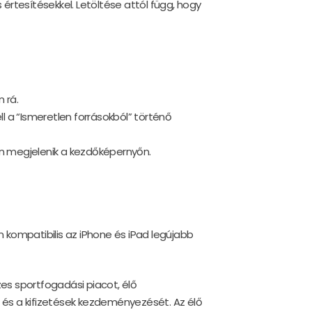
 értesítésekkel. Letöltése attól függ, hogy
 rá.
ll a “Ismeretlen forrásokból” történő
kon megjelenik a kezdőképernyőn.
n kompatibilis az iPhone és iPad legújabb
zes sportfogadási piacot, élő
ét és a kifizetések kezdeményezését. Az élő