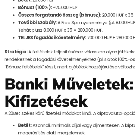
Bónusz (100%):
+20.000 HUF
Összes forgatandó összeg (bónusz):
20.000 HUF x 35
További szabály:
A Free Spin nyereménye (pl. 8.000 HUF)
Tehát plusz 8.000 HUF x 35 = 280.000 HUF.
TELJES fogadási követelmény:
700.000 HUF + 280.000 
Stratégia:
A feltételek teljesítéséhez válasszon olyan játékok
rendelkeznek a fogadási követelményekhez (pl. slotok 100%-os, 
“Bónusz feltételek” részt, mert a játékok hozzájárulása változha
Banki Műveletek:
Kifizetések
A 20Bet széles körű fizetési módokat kínál. A kriptovaluta-opci
Betét:
Azonnali, minimális díjjal vagy díjmentesen. A krip
megerősítés alatt megjelennek.