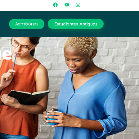
F
Y
I
a
o
n
c
u
s
e
t
t
b
u
a
Admisiones
Estudiantes Antiguos
o
b
g
o
e
r
k
a
m
he