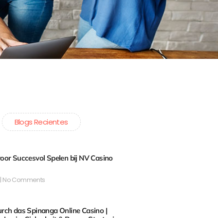
Blogs Recientes
voor Succesvol Spelen bij NV Casino
5
No Comments
urch das Spinanga Online Casino |