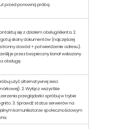
ut przed ponowną próbą.
kontaktuj się z działem obsługi klienta. 2.
ygotuj skany dokumentów (najczęściej
stronny dowód + potwierdzenie adresu).
rześlij je przez bezpieczny kanał wskazany
ez obsługę.
próbuj użyć alternatywnej sieci
mórkowej). 2. Wyłącz wszystkie
zerzenia przeglądarki i spróbuj w trybie
ognito. 3. Sprawdź status serwerów na
cjalnym komunikatorze społecznościowym
yna.