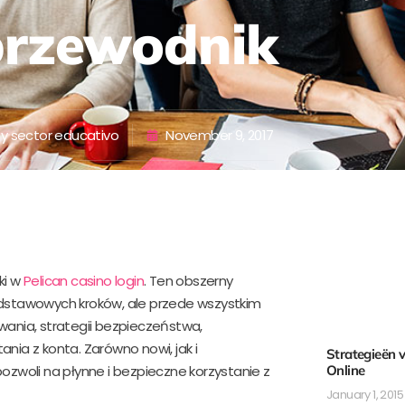
przewodnik
By
sector educativo
November 9, 2017
ki w
Pelican casino login
. Ten obszerny
odstawowych kroków, ale przede wszystkim
nia, strategii bezpieczeństwa,
nia z konta. Zarówno nowi, jak i
Strategieën 
ozwoli na płynne i bezpieczne korzystanie z
Online
January 1, 201