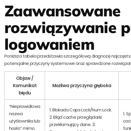
Zaawansowane
rozwiązywanie 
logowaniem
Poniższa tabela przedstawia szczegółową diagnozę najczęstszy
potencjalne przyczyny systemowe oraz sprawdzone rozwiązan
Objaw /
Komunikat
Możliwa przyczyna głęboka
błędu
“Nieprawidłowa
1. Blokada Caps Lock/Num Lock.
nazwa
1. 
2. Błąd cache przeglądarki
użytkownika lub
cac
przekłamujący dane. 3.
hasło” mimo
fun