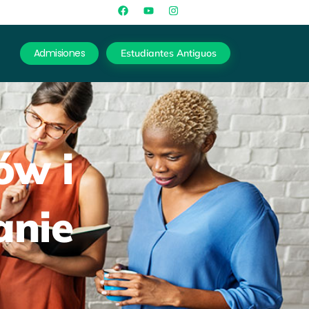
F
Y
I
a
o
n
c
u
s
e
t
t
b
u
a
Admisiones
Estudiantes Antiguos
o
b
g
o
e
r
k
a
m
ów i
anie