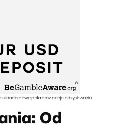
 na standardowe pola oraz opcje odzyskiwania
ania: Od