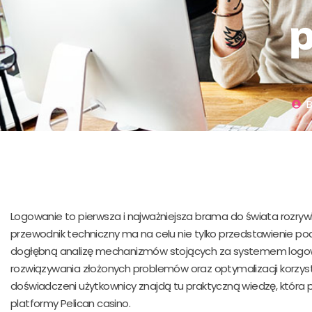
Logowanie to pierwsza i najważniejsza brama do świata rozryw
przewodnik techniczny ma na celu nie tylko przedstawienie p
dogłębną analizę mechanizmów stojących za systemem logowa
rozwiązywania złożonych problemów oraz optymalizacji korzysta
doświadczeni użytkownicy znajdą tu praktyczną wiedzę, która p
platformy Pelican casino.