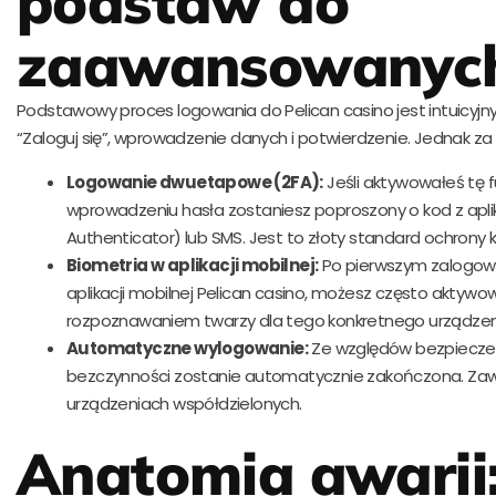
podstaw do
zaawansowanych
Podstawowy proces logowania do Pelican casino jest intuicyjny: w
“Zaloguj się”, wprowadzenie danych i potwierdzenie. Jednak za
Logowanie dwuetapowe (2FA):
Jeśli aktywowałeś tę 
wprowadzeniu hasła zostaniesz poproszony o kod z aplik
Authenticator) lub SMS. Jest to złoty standard ochrony 
Biometria w aplikacji mobilnej:
Po pierwszym zalogowan
aplikacji mobilnej Pelican casino, możesz często aktyw
rozpoznawaniem twarzy dla tego konkretnego urządzen
Automatyczne wylogowanie:
Ze względów bezpiecze
bezczynności zostanie automatycznie zakończona. Zaws
urządzeniach współdzielonych.
Anatomia awarii