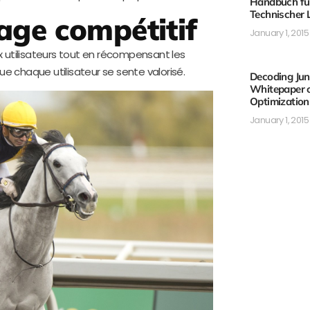
Handbuch für
Technischer 
age compétitif
January 1, 201
 utilisateurs tout en récompensant les
ue chaque utilisateur se sente valorisé.
Decoding Jun
Whitepaper 
Optimization
January 1, 201