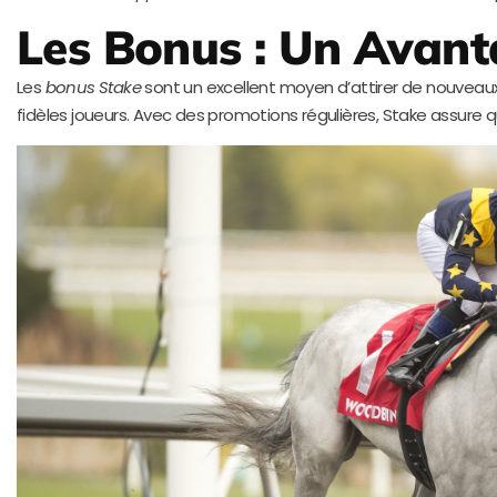
Les Bonus : Un Avant
Les
bonus Stake
sont un excellent moyen d’attirer de nouveaux
fidèles joueurs. Avec des promotions régulières, Stake assure q