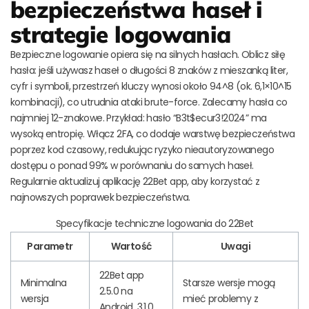
bezpieczeństwa haseł i
strategie logowania
Bezpieczne logowanie opiera się na silnych hasłach. Oblicz siłę
hasła: jeśli używasz haseł o długości 8 znaków z mieszanką liter,
cyfr i symboli, przestrzeń kluczy wynosi około 94^8 (ok. 6,1×10^15
kombinacji), co utrudnia ataki brute-force. Zalecamy hasła co
najmniej 12-znakowe. Przykład: hasło “B3t$ecur3!2024” ma
wysoką entropię. Włącz 2FA, co dodaje warstwę bezpieczeństwa
poprzez kod czasowy, redukując ryzyko nieautoryzowanego
dostępu o ponad 99% w porównaniu do samych haseł.
Regularnie aktualizuj aplikację 22Bet app, aby korzystać z
najnowszych poprawek bezpieczeństwa.
Specyfikacje techniczne logowania do 22Bet
Parametr
Wartość
Uwagi
22Bet app
Minimalna
Starsze wersje mogą
2.5.0 na
wersja
mieć problemy z
Android, 3.1.0