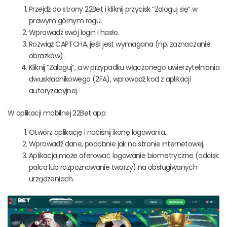
Przejdź do strony 22Bet i kliknij przycisk “Zaloguj się” w
prawym górnym rogu.
Wprowadź swój login i hasło.
Rozwiąż CAPTCHA, jeśli jest wymagana (np. zaznaczanie
obrazków).
Kliknij “Zaloguj”, a w przypadku włączonego uwierzytelniania
dwuskładnikowego (2FA), wprowadź kod z aplikacji
autoryzacyjnej.
W aplikacji mobilnej 22Bet app:
Otwórz aplikację i naciśnij ikonę logowania.
Wprowadź dane, podobnie jak na stronie internetowej.
Aplikacja może oferować logowanie biometryczne (odcisk
palca lub rozpoznawanie twarzy) na obsługiwanych
urządzeniach.