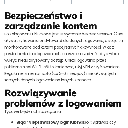
Bezpieczeństwo i
zarządzanie kontem
Po zalogowaniu, kluczowe jest utrzymanie bezpieczeństwa. 22Bet
używa szyfrowania end-to-end dla danych logowania, a sesje są
monitorowane pod kątem podejrzanych aktywności. Włącz
powiadomienia o logowaniach z nowych urządzeń, aby szybko
wykryć nieautoryzowany dostęp. Unikaj logowania przez
publiczne sieci Wi-Fi; jeśli to konieczne, użyj VPN z szyfrowaniem.
Regularnie zmieniaj hasło (co 3-6 miesięcy) i nie używaj tych
samych danych logowania na innych stronach.
Rozwiązywanie
problemów z logowaniem
Typowe błędy i ich rozwiązania:
Błąd “Nieprawidłowy login lub hasło”:
Sprawdź, czy