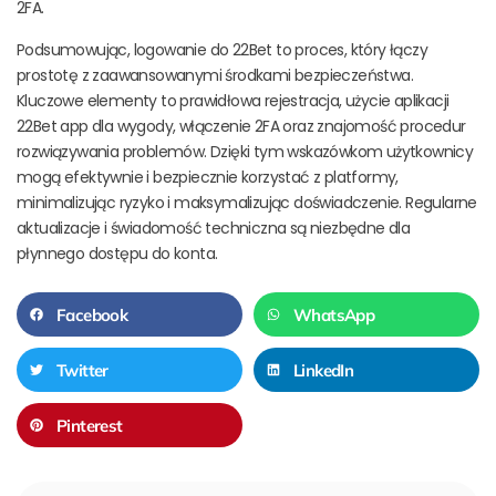
2FA.
Podsumowując, logowanie do 22Bet to proces, który łączy
prostotę z zaawansowanymi środkami bezpieczeństwa.
Kluczowe elementy to prawidłowa rejestracja, użycie aplikacji
22Bet app dla wygody, włączenie 2FA oraz znajomość procedur
rozwiązywania problemów. Dzięki tym wskazówkom użytkownicy
mogą efektywnie i bezpiecznie korzystać z platformy,
minimalizując ryzyko i maksymalizując doświadczenie. Regularne
aktualizacje i świadomość techniczna są niezbędne dla
płynnego dostępu do konta.
Facebook
WhatsApp
Twitter
LinkedIn
Pinterest