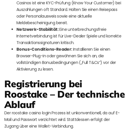
Casinos ist eine KYC-Prüfung (Know Your Customer) bei
Auszahlungen oft Standard. Halten Sie einen Reisepass
oder Personalausweis sowie eine aktuelle
Meldebescheinigung bereit.
Netzwerk-Stabilität:
Eine unterbrechungsfreie
Internetverbindung ist für Live-Dealer Spiele und korrekte
Transaktionssignaturen kritisch.
Bonus-Conditions-Reader:
Installieren Sie einen
Browser-Plug-in oder gewöhnen Sie sich an, die
vollständigen Bonusbedingungen („Full T&Cs“) vor der
Aktivierung zu lesen.
Registrierung bei
Roostake – Der technische
Ablauf
Der roostake casino login Prozess ist unkonventionell, da auf E-
Mail und Passwort verzichtet wird. Stattdessen erfolgt der
Zugang über eine Wallet-Verbindung.