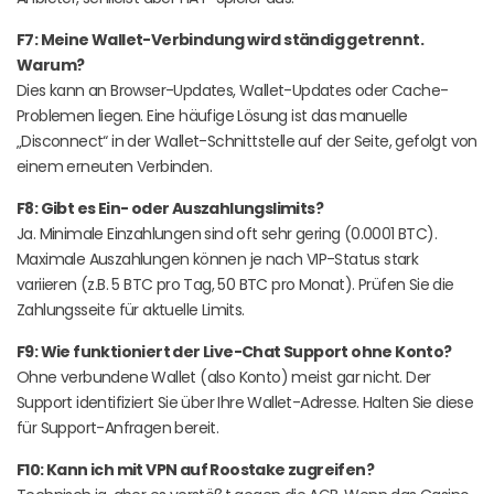
F7: Meine Wallet-Verbindung wird ständig getrennt.
Warum?
Dies kann an Browser-Updates, Wallet-Updates oder Cache-
Problemen liegen. Eine häufige Lösung ist das manuelle
„Disconnect“ in der Wallet-Schnittstelle auf der Seite, gefolgt von
einem erneuten Verbinden.
F8: Gibt es Ein- oder Auszahlungslimits?
Ja. Minimale Einzahlungen sind oft sehr gering (0.0001 BTC).
Maximale Auszahlungen können je nach VIP-Status stark
variieren (z.B. 5 BTC pro Tag, 50 BTC pro Monat). Prüfen Sie die
Zahlungsseite für aktuelle Limits.
F9: Wie funktioniert der Live-Chat Support ohne Konto?
Ohne verbundene Wallet (also Konto) meist gar nicht. Der
Support identifiziert Sie über Ihre Wallet-Adresse. Halten Sie diese
für Support-Anfragen bereit.
F10: Kann ich mit VPN auf Roostake zugreifen?