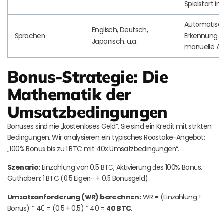
Spielstart 
Automatis
Englisch, Deutsch,
Sprachen
Erkennung
Japanisch, u.a.
manuelle A
Bonus-Strategie: Die
Mathematik der
Umsatzbedingungen
Bonuses sind nie „kostenloses Geld“. Sie sind ein Kredit mit strikten
Bedingungen. Wir analysieren ein typisches Roostake-Angebot:
„100% Bonus bis zu 1 BTC mit 40x Umsatzbedingungen“.
Szenario:
Einzahlung von 0.5 BTC, Aktivierung des 100% Bonus.
Guthaben: 1 BTC (0.5 Eigen- + 0.5 Bonusgeld).
Umsatzanforderung (WR) berechnen:
WR = (Einzahlung +
Bonus) * 40 = (0.5 + 0.5) * 40 =
40 BTC
.