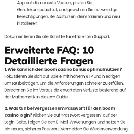
App auf die neueste Version, prüfen Sie
Gerätekompatibilität, und gewähren Sie notwendige
Berechtigungen. Bei Abstürzen, deinstallieren und neu
installieren.
Dokumentieren Sie alle Schritte für effizienten Support.
Erweiterte FAQ: 10
Detaillierte Fragen
1. Wie kann ich den boom casino bonus optimal nutzen?
Fokussieren Sie sich auf Spiele mit hohem RTP und niedrigen
Umsatzbeiträgen, um die Anforderungen schneller zu erfüllen.
Berechnen Sie im Voraus die erwarteten Verluste basierend auf
der Mathematik in diesem Guide.
2. Was tun bei vergessenem Passwort für den boom
casino login?
Klicken Sie auf “Passwort vergessen” auf der
Login-Seite, folgen Sie den E-Mail-Anweisungen, und setzen Sie
ein neues, sicheres Passwort. Vermeiden Sie Wiederverwendung