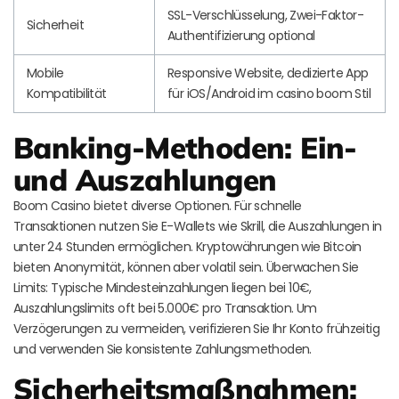
SSL-Verschlüsselung, Zwei-Faktor-
Sicherheit
Authentifizierung optional
Mobile
Responsive Website, dedizierte App
Kompatibilität
für iOS/Android im casino boom Stil
Banking-Methoden: Ein-
und Auszahlungen
Boom Casino bietet diverse Optionen. Für schnelle
Transaktionen nutzen Sie E-Wallets wie Skrill, die Auszahlungen in
unter 24 Stunden ermöglichen. Kryptowährungen wie Bitcoin
bieten Anonymität, können aber volatil sein. Überwachen Sie
Limits: Typische Mindesteinzahlungen liegen bei 10€,
Auszahlungslimits oft bei 5.000€ pro Transaktion. Um
Verzögerungen zu vermeiden, verifizieren Sie Ihr Konto frühzeitig
und verwenden Sie konsistente Zahlungsmethoden.
Sicherheitsmaßnahmen: