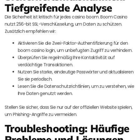
Tiefgreifende Analyse
Die Sicherheit ist kritisch für jedes casino boom. Boom Casino
nutzt 256-bit SSL-Verschlüsselung, um Daten zu schützen.
Zusätzlich empfehlen wir:
Aktivieren Sie die Zwei-Faktor-Authentifizierung für den
boom casino login, um unbefugten Zugriff zu verhindern.
Überprüfen Sie regelmäßig Ihre Kontaktivität auf
verdächtige Transaktionen.
Nutzen Sie starke, eindeutige Passwörter und aktualisieren
Sie sie periodisch.
Lesen Sie die Datenschutzrichtlinien, um zu verstehen, wie
Ihre Daten genutzt werden.
Stellen Sie sicher, dass Sie nur auf der offiziellen Website spielen,
um Phishing-Angriffe zu vermeiden.
Troubleshooting: Häufige
Probleme und Lösungen