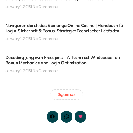
January 1, 2015
No Comments
Navigieren durch das Spinanga Online Casino | Handbuch für
Login-Sicherheit & Bonus-Strategie: Technischer Leitfaden
January 1, 2015
No Comments
Decoding Jungliwin Freespins – A Technical Whitepaper on
Bonus Mechanics and Login Optimization
January 1, 2015
No Comments
Siguenos