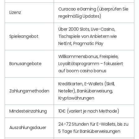
Curacao eGaming (überprüfen Sie
Lizenz
regelmäßig Updates)
Über 2000 Slots, Live-Casino,
Spieleangebot
Tischspiele von Anbietern wie
NetEnt, Pragmatic Play
Willkommensbonus, Freispiele,
Bonusangebote
Loyalitätsprogramm – fokussiert
auf boom casino bonus
Kreditkarten, E-Wallets (Skrill,
Zahlungsmethoden
Neteller), Banküberweisung,
Kryptowährungen
Mindesteinzahlung
10€ (variiert je nach Methode)
24-72 Stunden für E-Wallets, bis zu
Auszahlungsdauer
5 Tage für Banküberweisungen