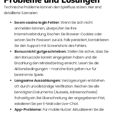
Technische Probleme können den Spielfluss stören. Hier sind
detaillierte Szenarien:
boom casino login Fehler:
Wenn Sie sich nicht
anmelden können, überprüfen Sie Ihre
Internetverbindung, löschen Sie Browser-Cookies oder
setzen Sie Ihr Passwort zurück. Falls persistiert, kontaktieren
Sie den Support mit Screenshots des Fehlers.
Bonus nicht gutgeschrieben:
Stellen Sie sicher, dass Sie
den Bonuscode korrekt eingegeben haben und die
Einzahlung den Mindestbetrag erreicht. Lesen Sie die
Aktionsbedingungen – manche Boni gelten nur für
bestimmte Spiele.
Langsame Auszahlungen:
Verzögerungen entstehen
oft durch unvollständige Verifikation. Reichen Sie alle
benötigten Dokumente (Ausweis, Adressnachweis)
frühzeitig ein. Bei Überschreitung der angegebenen Frist,
eskalieren Sie per E-Mail oder Live-Chat.
App-Probleme:
Für mobile Nutzer: Aktualisieren Sie die