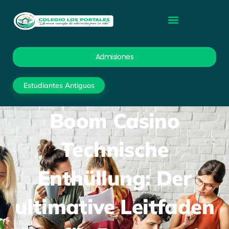
Skip
to
content
Admisiones
Estudiantes Antiguos
Boom Casino
Technische
Enthüllung: Der
ultimative Leitfaden