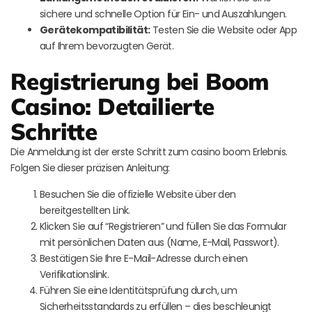
sichere und schnelle Option für Ein- und Auszahlungen.
Gerätekompatibilität:
Testen Sie die Website oder App
auf Ihrem bevorzugten Gerät.
Registrierung bei Boom
Casino: Detailierte
Schritte
Die Anmeldung ist der erste Schritt zum casino boom Erlebnis.
Folgen Sie dieser präzisen Anleitung:
Besuchen Sie die offizielle Website über den
bereitgestellten Link.
Klicken Sie auf “Registrieren” und füllen Sie das Formular
mit persönlichen Daten aus (Name, E-Mail, Passwort).
Bestätigen Sie Ihre E-Mail-Adresse durch einen
Verifikationslink.
Führen Sie eine Identitätsprüfung durch, um
Sicherheitsstandards zu erfüllen – dies beschleunigt