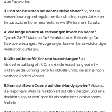
alter Passwörter.
3. Sind meine Daten bei Boom Casino sicher?
Ja, mit SSL-
Verschlüsselung und regulierten Lizenzbedingungen. Aktivieren
Sie zusätzliche Sicherheitsfeatures wie 2FA für mehr Schutz.
4. Wie lange dauern Auszahlungen im casino boom?
Typisch 24-72 Stunden für E-Wallets, bis zu 5 Werktage für
Banküberweisungen. Verzögerungen können bei unvollständiger
Verifikation auftreten.
5. Gibt es Limits für Ein- und Auszahlungen?
Ja,
Mindesteinzahlung oft 10€, maximale Auszahlung variiert –
prüfen Sie die Banking-Seite für aktuelle Limits, die sich je nach
Methode ändern können.
6. Kann ich Boom Casino auf dem Handy spielen?
Absolut,
die responsive Website funktioniert auf allen Geräten, und eine
dedizierte App ist verfügbar für ein optimiertes casino boom
Erlebnis.