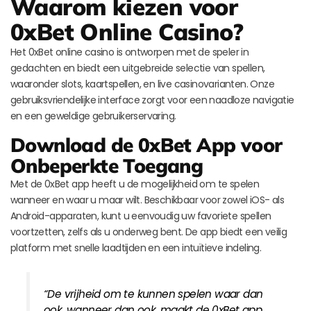
Waarom kiezen voor
0xBet Online Casino?
Het 0xBet online casino is ontworpen met de speler in
gedachten en biedt een uitgebreide selectie van spellen,
waaronder slots, kaartspellen, en live casinovarianten. Onze
gebruiksvriendelijke interface zorgt voor een naadloze navigatie
en een geweldige gebruikerservaring.
Download de 0xBet App voor
Onbeperkte Toegang
Met de 0xBet app heeft u de mogelijkheid om te spelen
wanneer en waar u maar wilt. Beschikbaar voor zowel iOS- als
Android-apparaten, kunt u eenvoudig uw favoriete spellen
voortzetten, zelfs als u onderweg bent. De app biedt een veilig
platform met snelle laadtijden en een intuïtieve indeling.
“De vrijheid om te kunnen spelen waar dan
ook, wanneer dan ook, maakt de 0xBet app