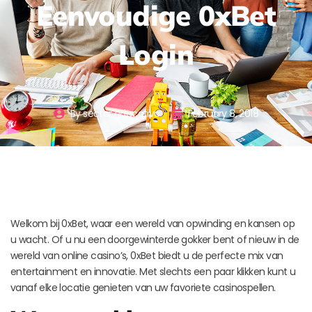
Eenvoudige 0xBet
Login
By
sector educativo
February 8, 2018
Welkom bij 0xBet, waar een wereld van opwinding en kansen op
u wacht. Of u nu een doorgewinterde gokker bent of nieuw in de
wereld van online casino’s, 0xBet biedt u de perfecte mix van
entertainment en innovatie. Met slechts een paar klikken kunt u
vanaf elke locatie genieten van uw favoriete casinospellen.