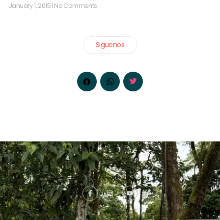
January 1, 2015
No Comments
Siguenos
F
I
Y
a
n
o
c
s
u
e
t
t
b
a
u