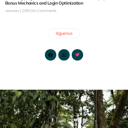
Bonus Mechanics and Login Optimization
January 1, 2015
No Comments
Siguenos
F
I
Y
a
n
o
c
s
u