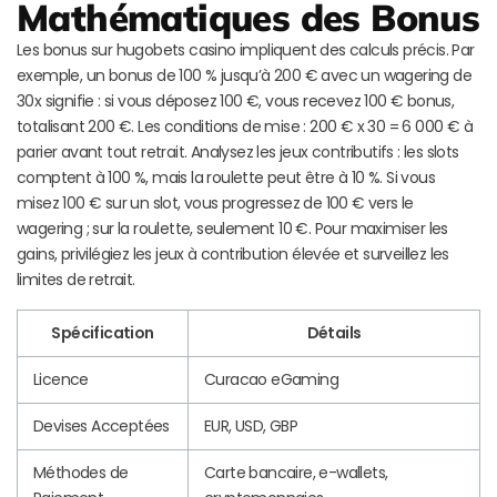
Mathématiques des Bonus
Les bonus sur hugobets casino impliquent des calculs précis. Par
exemple, un bonus de 100 % jusqu’à 200 € avec un wagering de
30x signifie : si vous déposez 100 €, vous recevez 100 € bonus,
totalisant 200 €. Les conditions de mise : 200 € x 30 = 6 000 € à
parier avant tout retrait. Analysez les jeux contributifs : les slots
comptent à 100 %, mais la roulette peut être à 10 %. Si vous
misez 100 € sur un slot, vous progressez de 100 € vers le
wagering ; sur la roulette, seulement 10 €. Pour maximiser les
gains, privilégiez les jeux à contribution élevée et surveillez les
limites de retrait.
Spécification
Détails
Licence
Curacao eGaming
Devises Acceptées
EUR, USD, GBP
Méthodes de
Carte bancaire, e-wallets,