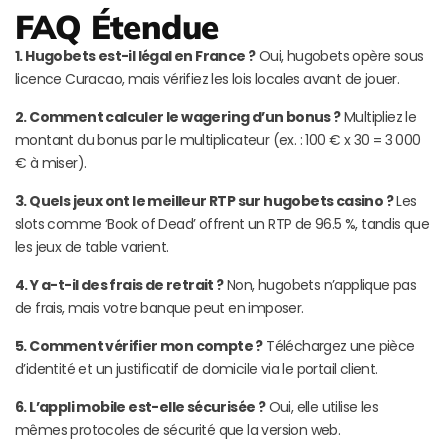
FAQ Étendue
1. Hugobets est-il légal en France ?
Oui, hugobets opère sous
licence Curacao, mais vérifiez les lois locales avant de jouer.
2. Comment calculer le wagering d’un bonus ?
Multipliez le
montant du bonus par le multiplicateur (ex. : 100 € x 30 = 3 000
€ à miser).
3. Quels jeux ont le meilleur RTP sur hugobets casino ?
Les
slots comme ‘Book of Dead’ offrent un RTP de 96.5 %, tandis que
les jeux de table varient.
4. Y a-t-il des frais de retrait ?
Non, hugobets n’applique pas
de frais, mais votre banque peut en imposer.
5. Comment vérifier mon compte ?
Téléchargez une pièce
d’identité et un justificatif de domicile via le portail client.
6. L’appli mobile est-elle sécurisée ?
Oui, elle utilise les
mêmes protocoles de sécurité que la version web.