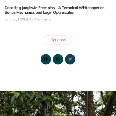
Decoding Jungliwin Freespins – A Technical Whitepaper on
Bonus Mechanics and Login Optimization
January 1, 2015
No Comments
Siguenos