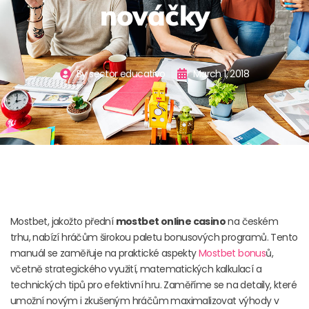
nováčky
By
sector educativo
March 1, 2018
Mostbet, jakožto přední
mostbet online casino
na českém
trhu, nabízí hráčům širokou paletu bonusových programů. Tento
manuál se zaměřuje na praktické aspekty
Mostbet bonus
ů,
včetně strategického využití, matematických kalkulací a
technických tipů pro efektivní hru. Zaměříme se na detaily, které
umožní novým i zkušeným hráčům maximalizovat výhody v