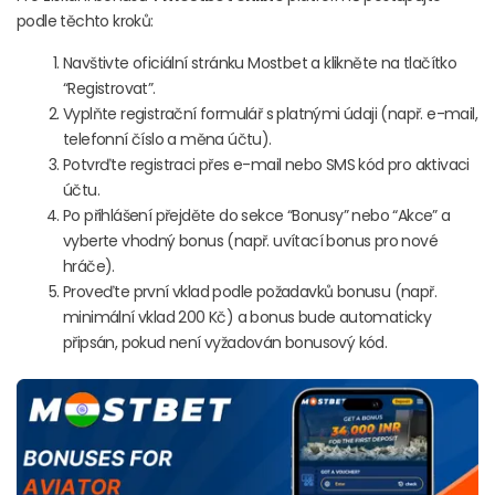
podle těchto kroků:
Navštivte oficiální stránku Mostbet a klikněte na tlačítko
“Registrovat”.
Vyplňte registrační formulář s platnými údaji (např. e-mail,
telefonní číslo a měna účtu).
Potvrďte registraci přes e-mail nebo SMS kód pro aktivaci
účtu.
Po přihlášení přejděte do sekce “Bonusy” nebo “Akce” a
vyberte vhodný bonus (např. uvítací bonus pro nové
hráče).
Proveďte první vklad podle požadavků bonusu (např.
minimální vklad 200 Kč) a bonus bude automaticky
připsán, pokud není vyžadován bonusový kód.