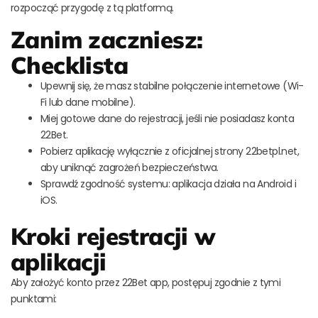
rozpocząć przygodę z tą platformą.
Zanim zaczniesz:
Checklista
Upewnij się, że masz stabilne połączenie internetowe (Wi-
Fi lub dane mobilne).
Miej gotowe dane do rejestracji, jeśli nie posiadasz konta
22Bet.
Pobierz aplikację wyłącznie z oficjalnej strony 22betpl.net,
aby uniknąć zagrożeń bezpieczeństwa.
Sprawdź zgodność systemu: aplikacja działa na Android i
iOS.
Kroki rejestracji w
aplikacji
Aby założyć konto przez 22Bet app, postępuj zgodnie z tymi
punktami: