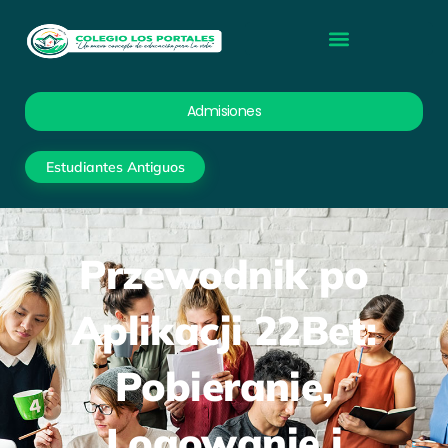
Skip
to
content
Admisiones
Estudiantes Antiguos
Przewodnik po
Aplikacji 22Bet:
Pobieranie,
Logowanie i