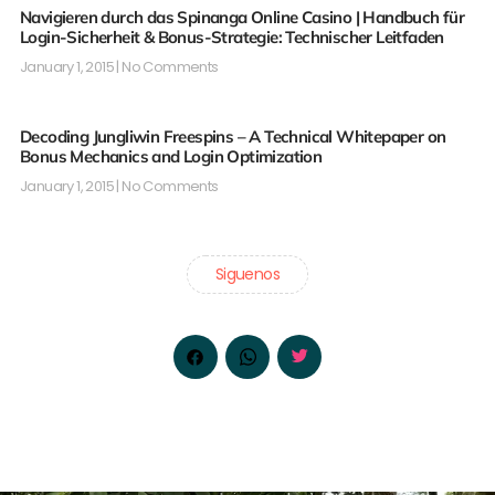
Navigieren durch das Spinanga Online Casino | Handbuch für
Login-Sicherheit & Bonus-Strategie: Technischer Leitfaden
January 1, 2015
No Comments
Decoding Jungliwin Freespins – A Technical Whitepaper on
Bonus Mechanics and Login Optimization
January 1, 2015
No Comments
Siguenos