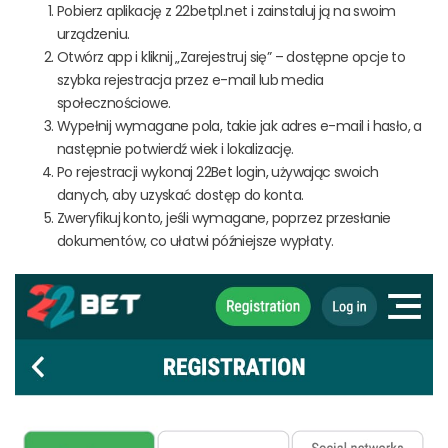
Pobierz aplikację z 22betpl.net i zainstaluj ją na swoim
urządzeniu.
Otwórz app i kliknij „Zarejestruj się” – dostępne opcje to
szybka rejestracja przez e-mail lub media
społecznościowe.
Wypełnij wymagane pola, takie jak adres e-mail i hasło, a
następnie potwierdź wiek i lokalizację.
Po rejestracji wykonaj 22Bet login, używając swoich
danych, aby uzyskać dostęp do konta.
Zweryfikuj konto, jeśli wymagane, poprzez przesłanie
dokumentów, co ułatwi późniejsze wypłaty.