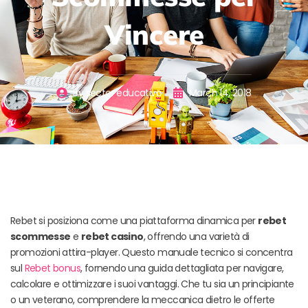
Vincere
By
sector educativo
March 14, 2018
Rebet si posiziona come una piattaforma dinamica per
rebet
scommesse
e
rebet casino
, offrendo una varietà di
promozioni attira-player. Questo manuale tecnico si concentra
sul
Rebet bonus
, fornendo una guida dettagliata per navigare,
calcolare e ottimizzare i suoi vantaggi. Che tu sia un principiante
o un veterano, comprendere la meccanica dietro le offerte