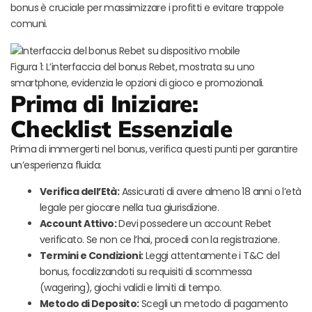
bonus è cruciale per massimizzare i profitti e evitare trappole
comuni.
Figura 1: L’interfaccia del bonus Rebet, mostrata su uno
smartphone, evidenzia le opzioni di gioco e promozionali.
Prima di Iniziare:
Checklist Essenziale
Prima di immergerti nel bonus, verifica questi punti per garantire
un’esperienza fluida:
Verifica dell’Età:
Assicurati di avere almeno 18 anni o l’età
legale per giocare nella tua giurisdizione.
Account Attivo:
Devi possedere un account Rebet
verificato. Se non ce l’hai, procedi con la registrazione.
Termini e Condizioni:
Leggi attentamente i T&C del
bonus, focalizzandoti su requisiti di scommessa
(wagering), giochi validi e limiti di tempo.
Metodo di Deposito:
Scegli un metodo di pagamento