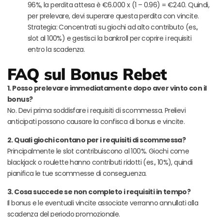
96%, la perdita attesa è €6.000 x (1 – 0.96) = €240. Quindi,
per prelevare, devi superare questa perdita con vincite.
Strategia: Concentrati su giochi ad alto contributo (es.,
slot al 100%) e gestisci la bankroll per coprire i requisiti
entro la scadenza.
FAQ sul Bonus Rebet
1. Posso prelevare immediatamente dopo aver vinto con il
bonus?
No. Devi prima soddisfare i requisiti di scommessa. Prelievi
anticipati possono causare la confisca di bonus e vincite.
2. Quali giochi contano per i requisiti di scommessa?
Principalmente le slot contribuiscono al 100%. Giochi come
blackjack o roulette hanno contributi ridotti (es., 10%), quindi
pianifica le tue scommesse di conseguenza.
3. Cosa succede se non completo i requisiti in tempo?
Il bonus e le eventuali vincite associate verranno annullati alla
scadenza del periodo promozionale.