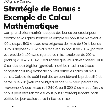
d’Olympè Casino.
Stratégie de Bonus :
Exemple de Calcul
Mathématique
Comprendre les mathématiques des bonus est crucial pour
maximiser vos gains. Prenons l’exemple du bonus de bienvenue :
100% jusqu’à 500 € avec une exigence de mise de 30x le bonus.
Si vous déposez 200 €, vous recevez un bonus de 200 €, portant
votre solde à 400 €. L’exigence de mise totale est de 200 €
(bonus) x 30 = 6 000 €. Cela signifie que vous devez miser 6 000
€ sur des jeux éligibles (généralement les machines à sous
comptent à 100%) avant de pouvoir retirer les gains issus du
bonus. Calculez le coût implicite en considérant la probabilité de
perte : si le RTP (Return to Player) est de 96%, vous perdrez en
moyenne 4% des mises, soit 240 € sur 6 000 € de mises. Ainsi, le
bonus peut être rentable si vous jouez stratégiquement, mais
vérifiez les jeux exclus et les limites de mise.