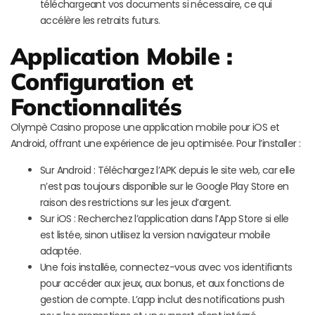
téléchargeant vos documents si nécessaire, ce qui
accélère les retraits futurs.
Application Mobile :
Configuration et
Fonctionnalités
Olympè Casino propose une application mobile pour iOS et
Android, offrant une expérience de jeu optimisée. Pour l’installer :
Sur Android : Téléchargez l’APK depuis le site web, car elle
n’est pas toujours disponible sur le Google Play Store en
raison des restrictions sur les jeux d’argent.
Sur iOS : Recherchez l’application dans l’App Store si elle
est listée, sinon utilisez la version navigateur mobile
adaptée.
Une fois installée, connectez-vous avec vos identifiants
pour accéder aux jeux, aux bonus, et aux fonctions de
gestion de compte. L’app inclut des notifications push