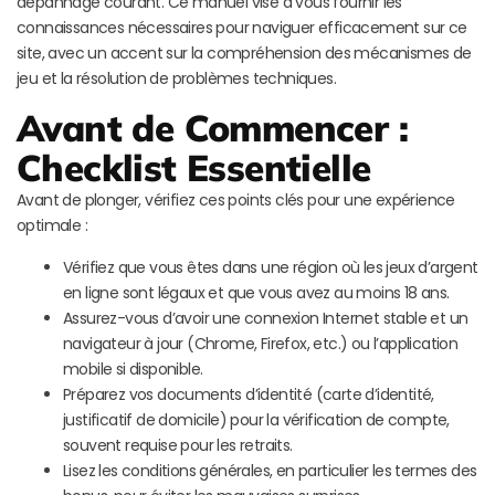
dépannage courant. Ce manuel vise à vous fournir les
connaissances nécessaires pour naviguer efficacement sur ce
site, avec un accent sur la compréhension des mécanismes de
jeu et la résolution de problèmes techniques.
Avant de Commencer :
Checklist Essentielle
Avant de plonger, vérifiez ces points clés pour une expérience
optimale :
Vérifiez que vous êtes dans une région où les jeux d’argent
en ligne sont légaux et que vous avez au moins 18 ans.
Assurez-vous d’avoir une connexion Internet stable et un
navigateur à jour (Chrome, Firefox, etc.) ou l’application
mobile si disponible.
Préparez vos documents d’identité (carte d’identité,
justificatif de domicile) pour la vérification de compte,
souvent requise pour les retraits.
Lisez les conditions générales, en particulier les termes des