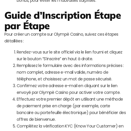
bonus, pour éviter les mauvaises surprises.
Guide d’Inscription Étape
par Étape
Pour créer un compte sur Olympè Casino, suivez ces étapes
détaillées :
Rendez-vous sur le site officiel via le lien fourni et cliquez
sur le bouton “S’inscrire” en haut à droite.
Remplissez le formulaire avec des informations précises :
nom complet, adresse e-mail valide, numéro de
téléphone, et choisissez un mot de passe sécurisé.
Confirmez votre adresse e-mail en cliquant sur le lien
envoyé par Olympè Casino pour activer votre compte.
Effectuez votre premier dépôt en utilisant une méthode
de paiement prise en charge (par exemple, carte
bancaire ou portefeuille électronique) pour bénéficier des
offres de bienvenue.
Complétez la vérification KYC (Know Your Customer) en