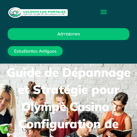
Skip
to
content
Admisiones
Estudiantes Antiguos
Guide de Dépannage
et Stratégie pour
Olympè Casino :
Configuration de