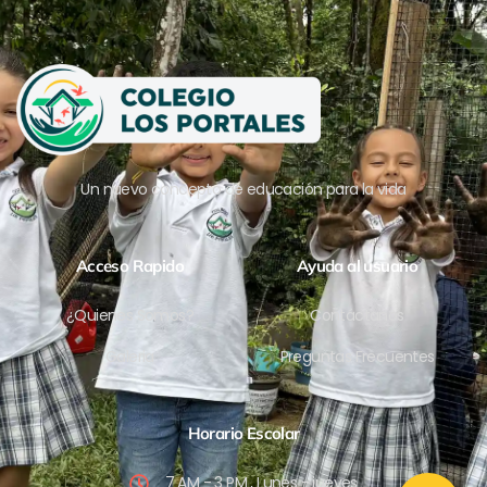
o
g
b
o
r
e
k
a
-
m
f
Un nuevo concepto de educación para la vida
Acceso Rapido
Ayuda al usuario
¿Quienes Somos?
Contáctanos
Galeria
Preguntas Frecuentes
Horario Escolar
7 AM - 3 PM , Lunes - jueves