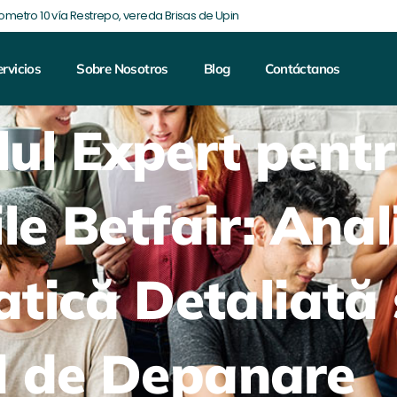
lometro 10 vía Restrepo, vereda Brisas de Upin
rvicios
Sobre Nosotros
Blog
Contáctanos
ul Expert pent
le Betfair: Anal
ică Detaliată 
d de Depanare