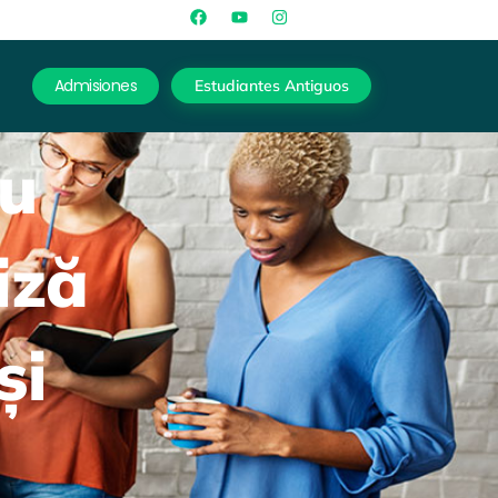
F
Y
I
a
o
n
c
u
s
e
t
t
b
u
a
Admisiones
Estudiantes Antiguos
o
b
g
o
e
r
k
a
m
ru
iză
și