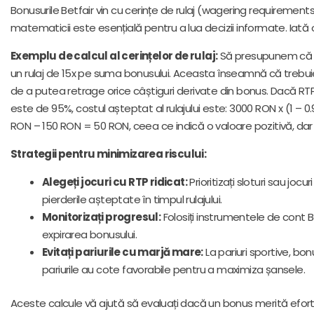
Bonusurile Betfair vin cu cerințe de rulaj (wagering requiremen
matematicii este esențială pentru a lua decizii informate. Iată
Exemplu de calcul al cerințelor de rulaj:
Să presupunem că p
un rulaj de 15x pe suma bonusului. Aceasta înseamnă că trebuie
de a putea retrage orice câștiguri derivate din bonus. Dacă RTP (
este de 95%, costul așteptat al rulajului este: 3000 RON x (1 – 0
RON – 150 RON = 50 RON, ceea ce indică o valoare pozitivă, dar tr
Strategii pentru minimizarea riscului:
Alegeți jocuri cu RTP ridicat:
Prioritizați sloturi sau j
pierderile așteptate în timpul rulajului.
Monitorizați progresul:
Folosiți instrumentele de cont Be
expirarea bonusului.
Evitați pariurile cu marjă mare:
La pariuri sportive, bonu
pariurile au cote favorabile pentru a maximiza șansele.
Aceste calcule vă ajută să evaluați dacă un bonus merită efort