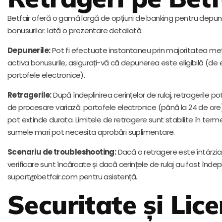
Betfair oferă o gamă largă de opțiuni de banking pentru depuner
bonusurilor. Iată o prezentare detaliată:
Depunerile:
Pot fi efectuate instantaneu prin majoritatea me
activa bonusurile, asigurați-vă că depunerea este eligibilă (d
portofele electronice).
Retragerile:
După îndeplinirea cerințelor de rulaj, retragerile pot
de procesare variază: portofele electronice (până la 24 de ore), c
pot extinde durata. Limitele de retragere sunt stabilite în terme
sumele mari pot necesita aprobări suplimentare.
Scenariu de troubleshooting:
Dacă o retragere este întârzia
verificare sunt încărcate și dacă cerințele de rulaj au fost îndepl
suport@betfair.com pentru asistență.
Securitate și Lic