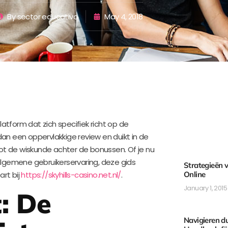
By
sector educativo
May 4, 2018
latform dat zich specifiek richt op de
an een oppervlakkige review en duikt in de
t de wiskunde achter de bonussen. Of je nu
lgemene gebruikerservaring, deze gids
Strategieën 
rt bij
https://skyhills-casino.net.nl/
.
Online
January 1, 201
: De
Navigieren d