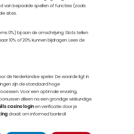
d van bepaalde spellen of functies (zoals
le sites.
 0%) bij aan de omschrijving. Slots tellen
 maar 10% of 20% kunnen bijdragen. Lees de
voor de Nederlandse speler. De waarde ligt in
dagingen zijn de standaard hoge
rocessen. Voor een optimale ervaring,
bonussen alleen na een grondige wiskundige
ills casino login
en verificatie door je
ting
draait om informed bankroll