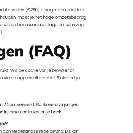
te verlies (€280) is hoger dan je initiële
te behouden, moet je het hoge omzetsbedrag
ocus op bonussen met lage omschrijving
TP.
gen (FAQ)
ruikt. Wis de cache van je browser of
via de app als alternatief. Blokkeert je
 24 uur verwerkt. Bankoverschrijvingen
n interne controles en je bank.
and
?
 aan Nederlandse regelgeving. Dit kan