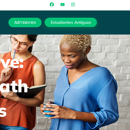
F
Y
I
a
o
n
c
u
s
e
t
t
b
u
a
Admisiones
Estudiantes Antiguos
o
b
g
o
e
r
k
a
m
ve:
ath
s