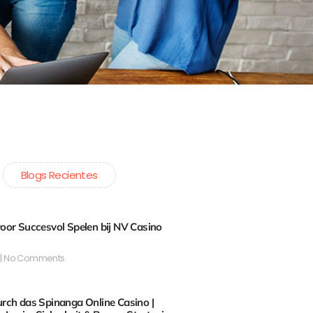
Blogs Recientes
voor Succesvol Spelen bij NV Casino
5
No Comments
urch das Spinanga Online Casino |