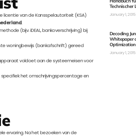
ist
Handbuch für
Technischer 
January 1, 201
e licentie van de Kansspelautoriteit (KSA)
 nederland
.
hode (bijv. iDEAL, bankoverschrijving) bij
Decoding Jun
Whitepaper 
Optimization
nte woningbewijs (bankafschrift) gereed
January 1, 201
S-apparaat voldoet aan de systeemeisen voor
specifiek het omschrijvingspercentage en
ie
le ervaring. Na het bezoeken van de