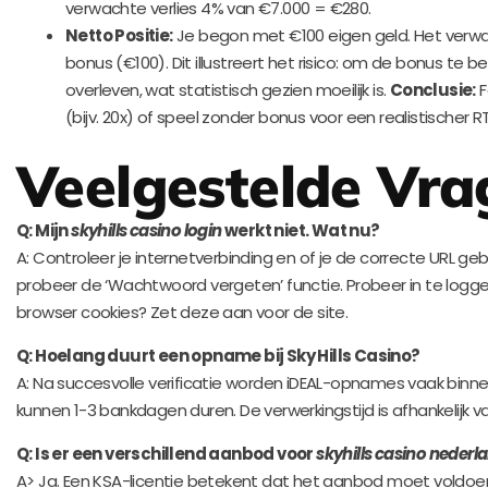
verwachte verlies 4% van €7.000 = €280.
Netto Positie:
Je begon met €100 eigen geld. Het verwach
bonus (€100). Dit illustreert het risico: om de bonus 
overleven, wat statistisch gezien moeilijk is.
Conclusie:
F
(bijv. 20x) of speel zonder bonus voor een realistischer R
Veelgestelde Vra
Q: Mijn
skyhills casino login
werkt niet. Wat nu?
A: Controleer je internetverbinding en of je de correcte URL geb
probeer de ‘Wachtwoord vergeten’ functie. Probeer in te loggen 
browser cookies? Zet deze aan voor de site.
Q: Hoelang duurt een opname bij Sky Hills Casino?
A: Na succesvolle verificatie worden iDEAL-opnames vaak binnen
kunnen 1-3 bankdagen duren. De verwerkingstijd is afhankelijk va
Q: Is er een verschillend aanbod voor
skyhills casino nederl
A> Ja. Een KSA-licentie betekent dat het aanbod moet voldoen