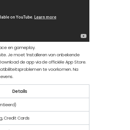
rface en gameplay.
ite. Je moet ‘Installeren van onbekende
ownload de app via de officiële App Store.
tibiliteitsproblemen te voorkomen. Na
evens.
Details
ntieerd)
ng, Credit Cards