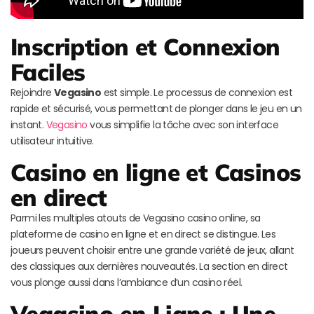
Inscription et Connexion
Faciles
Rejoindre
Vegasino
est simple. Le processus de connexion est
rapide et sécurisé, vous permettant de plonger dans le jeu en un
instant.
Vegasino
vous simplifie la tâche avec son interface
utilisateur intuitive.
Casino en ligne et Casinos
en direct
Parmi les multiples atouts de Vegasino casino online, sa
plateforme de casino en ligne et en direct se distingue. Les
joueurs peuvent choisir entre une grande variété de jeux, allant
des classiques aux dernières nouveautés. La section en direct
vous plonge aussi dans l’ambiance d’un casino réel.
Vegasino en Ligne : Une