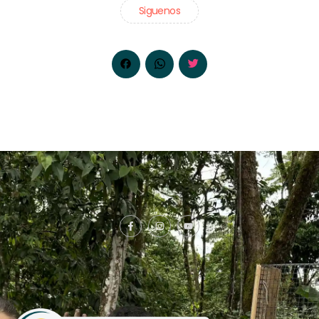
Siguenos
F
I
Y
a
n
o
c
s
u
e
t
t
b
a
u
o
g
b
o
r
e
k
a
-
m
f