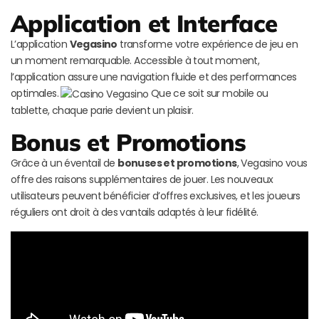
Application et Interface
L’application
Vegasino
transforme votre expérience de jeu en
un moment remarquable. Accessible à tout moment,
l’application assure une navigation fluide et des performances
optimales.
Que ce soit sur mobile ou
tablette, chaque parie devient un plaisir.
Bonus et Promotions
Grâce à un éventail de
bonuses et promotions
, Vegasino vous
offre des raisons supplémentaires de jouer. Les nouveaux
utilisateurs peuvent bénéficier d’offres exclusives, et les joueurs
réguliers ont droit à des vantails adaptés à leur fidélité.