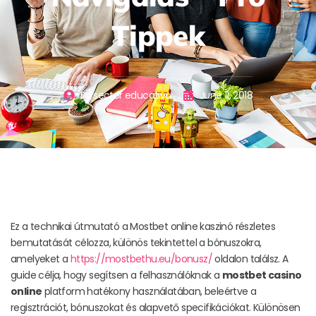
Tippek
By
sector educativo
June 11, 2018
Ez a technikai útmutató a Mostbet online kaszinó részletes
bemutatását célozza, különös tekintettel a bónuszokra,
amelyeket a
https://mostbethu.eu/bonusz/
oldalon találsz. A
guide célja, hogy segítsen a felhasználóknak a
mostbet casino
online
platform hatékony használatában, beleértve a
regisztrációt, bónuszokat és alapvető specifikációkat. Különösen