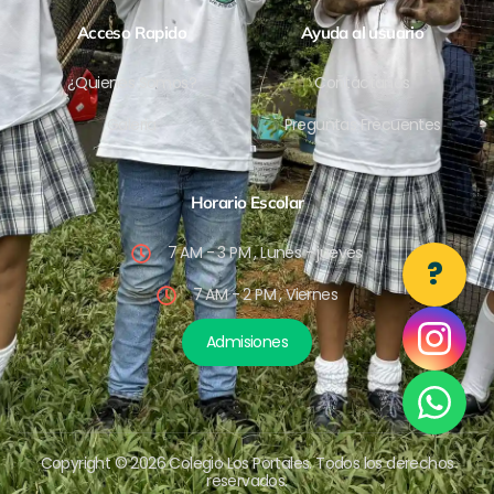
Acceso Rapido
Ayuda al usuario
¿Quienes Somos?
Contáctanos
Galeria
Preguntas Frecuentes
Horario Escolar
7 AM - 3 PM , Lunes - jueves
?
7 AM - 2 PM , Viernes
Admisiones
Copyright © 2026 Colegio Los Portales. Todos los derechos
reservados.