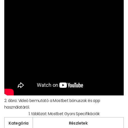
2. ábra: Videó bemutató a Mostbet bónuszok és app
használatáról.
1. táblázat: Mostbet Gyors Specifikációk
Kategória
Részletek