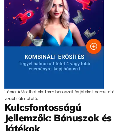
1. ábra: A Mostbet platform bónuszait és játékait bemutató
vizuális útmutató.
Kulcsfontosságú
Jellemzők: Bónuszok és
Játékok