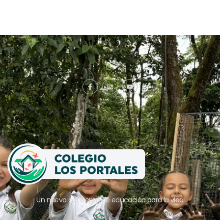
F
I
Y
a
n
o
c
s
u
e
t
t
b
a
u
o
g
b
o
r
e
k
a
-
m
f
Un nuevo concepto de educación para la vida