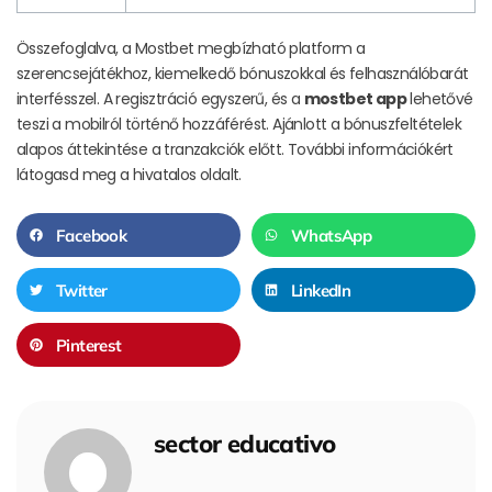
Összefoglalva, a Mostbet megbízható platform a
szerencsejátékhoz, kiemelkedő bónuszokkal és felhasználóbarát
interfésszel. A regisztráció egyszerű, és a
mostbet app
lehetővé
teszi a mobilról történő hozzáférést. Ajánlott a bónuszfeltételek
alapos áttekintése a tranzakciók előtt. További információkért
látogasd meg a hivatalos oldalt.
Facebook
WhatsApp
Twitter
LinkedIn
Pinterest
sector educativo