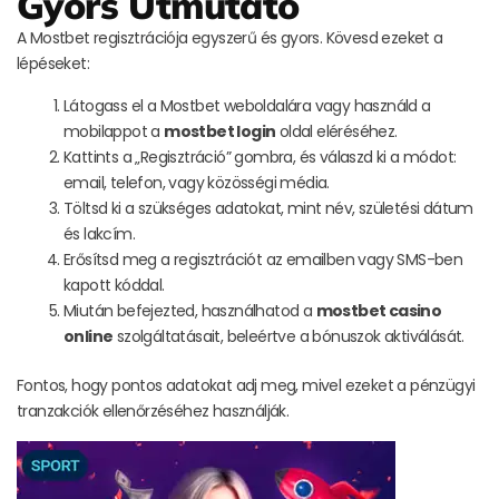
Gyors Útmutató
A Mostbet regisztrációja egyszerű és gyors. Kövesd ezeket a
lépéseket:
Látogass el a Mostbet weboldalára vagy használd a
mobilappot a
mostbet login
oldal eléréséhez.
Kattints a „Regisztráció” gombra, és válaszd ki a módot:
email, telefon, vagy közösségi média.
Töltsd ki a szükséges adatokat, mint név, születési dátum
és lakcím.
Erősítsd meg a regisztrációt az emailben vagy SMS-ben
kapott kóddal.
Miután befejezted, használhatod a
mostbet casino
online
szolgáltatásait, beleértve a bónuszok aktiválását.
Fontos, hogy pontos adatokat adj meg, mivel ezeket a pénzügyi
tranzakciók ellenőrzéséhez használják.