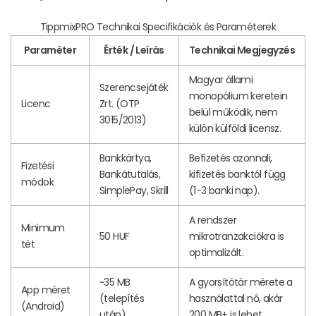
TippmixPRO Technikai Specifikációk és Paraméterek
Paraméter
Érték / Leírás
Technikai Megjegyzés
Magyar állami
Szerencsejáték
monopólium keretein
Licenc
Zrt. (OTP
belül működik, nem
3015/2013)
külön külföldi licensz.
Bankkártya,
Befizetés azonnali,
Fizetési
Bankátutalás,
kifizetés banktól függ
módok
SimplePay, Skrill
(1-3 banki nap).
A rendszer
Minimum
50 HUF
mikrotranzakciókra is
tét
optimalizált.
~35 MB
A gyorsítótár mérete a
App méret
(telepítés
használattal nő, akár
(Android)
után)
200 MB+ is lehet.