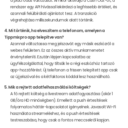
a piaci odds változását. Amikor aktiválja a Cash Out-ot, a
rendszer egy API hívással lekérdezi a legfrissebb értéket, és
azonnali felülbírálati ajánlatot tesz. A tranzakció
végrehajtása milliszekundumok alatt történik.
4. Mi történik, ha elveszítem a telefonom, amelyen a
Tippmixpro app telepítve van?
Azonnal változtassa meg jelszavát egy másik eszközről a
webes felületen. Ez az összes aktív munkamenetet
érvényteleníti. Ezután lépjen kapcsolatba az
ügyfélszolgálattal, hogy tiltsák le a régi eszközhöz tartozó
app-hozzáférést. Új telefonon a frissen telepített app csak
az új jelszóval és a kétfaktoros kóddal lesz használható.
5. Mik a rejtett adatfelhasználási költségek?
A fő rejtett költség a livestream adatfogyasztása (akár 1
GB/óra HD minőségben). Emellett a push értesítések
folyamatos háttér-kapcsolatot igényelnek. Javasolt Wi-Fi
használata streameléshez, és a push értesítések
testreszabása, hogy csak a fontos meccsekről kapjon.