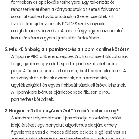
formában az app lokális tárhelyére. Egy tokenizációs
rendszer keretében a kártyaadatok a fizetési folyamat
során titkosítva továbbítódnak a Szerencsejáték Zrt.
fizetési kapujához, amely PCI DSS szabványnak
megfelelően van védve. A token (egy egyedi azonosító)
kerül tárolásra a gyors újrafizetés érdekében.
2. Mi a különbség a TippmixPRO és a Tippmix online között?
A TippmixPRO a Szerencsejáték Zrt. franchise-hálózatának
tagja, gyakran egy adott sportfogadó szaküzlet online
párja. A Tippmix online a központi, direkt online platform. A
szelvények és oddsok azonosak, de a promóciók,
ügyfélszolgálat és egyes fiókbeállítások eltérőek lehetnek.
A Tippmixpro bónusz ajánlatok specifikusan a PRO
partnerhez kötődnek.
3. Hogyan működik a „Cash Out” funkció technikailag?
A rendszer folyamatosan újraszámolja a szelvény valós
idejű értékét egy bonyolult algoritmus alapján, amely
figyelembe veszi a meccs állását, az időt, a gól esélyeit és