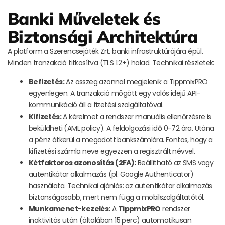
Banki Műveletek és
Biztonsági Architektúra
A platform a Szerencsejáték Zrt. banki infrastruktúrájára épül.
Minden tranzakció titkosítva (TLS 1.2+) halad. Technikai részletek:
Befizetés:
Az összeg azonnal megjelenik a TippmixPRO
egyenlegen. A tranzakció mögött egy valós idejű API-
kommunikáció áll a fizetési szolgáltatóval.
Kifizetés:
A kérelmet a rendszer manuális ellenőrzésre is
beküldheti (AML policy). A feldolgozási idő 0-72 óra. Utána
a pénz átkerül a megadott bankszámlára. Fontos, hogy a
kifizetési számla neve egyezzen a regisztrált névvel.
Kétfaktoros azonosítás (2FA):
Beállítható az SMS vagy
autentikátor alkalmazás (pl. Google Authenticator)
használata. Technikai ajánlás: az autentikátor alkalmazás
biztonságosabb, mert nem függ a mobilszolgáltatótól.
Munkamenet-kezelés:
A
TippmixPRO
rendszer
inaktivitás után (általában 15 perc) automatikusan