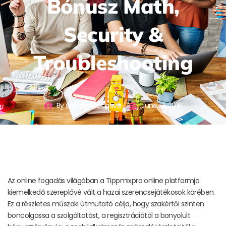
Bónusz Math,
Security &
Troubleshooting
By
sector educativo
June 18, 2018
Az online fogadás világában a Tippmixpro online platformja
kiemelkedő szereplővé vált a hazai szerencsejátékosok körében.
Ez a részletes műszaki útmutató célja, hogy szakértői szinten
boncolgassa a szolgáltatást, a regisztrációtól a bonyolult