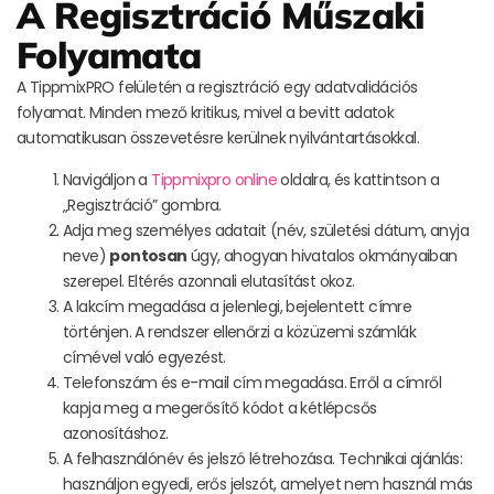
A Regisztráció Műszaki
Folyamata
A TippmixPRO felületén a regisztráció egy adatvalidációs
folyamat. Minden mező kritikus, mivel a bevitt adatok
automatikusan összevetésre kerülnek nyilvántartásokkal.
Navigáljon a
Tippmixpro online
oldalra, és kattintson a
„Regisztráció” gombra.
Adja meg személyes adatait (név, születési dátum, anyja
neve)
pontosan
úgy, ahogyan hivatalos okmányaiban
szerepel. Eltérés azonnali elutasítást okoz.
A lakcím megadása a jelenlegi, bejelentett címre
történjen. A rendszer ellenőrzi a közüzemi számlák
címével való egyezést.
Telefonszám és e-mail cím megadása. Erről a címről
kapja meg a megerősítő kódot a kétlépcsős
azonosításhoz.
A felhasználónév és jelszó létrehozása. Technikai ajánlás:
használjon egyedi, erős jelszót, amelyet nem használ más