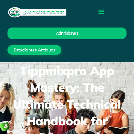
Skip
to
content
Admisiones
Estudiantes Antiguos
Tippmixpro App
Mastery: The
Ultimate Technical
Handbook for