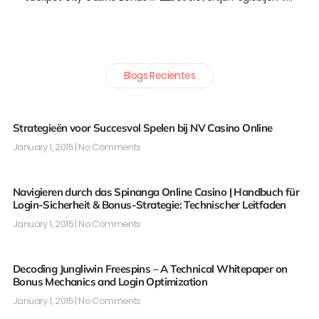
Blogs Recientes
Strategieën voor Succesvol Spelen bij NV Casino Online
January 1, 2015
No Comments
Navigieren durch das Spinanga Online Casino | Handbuch für
Login-Sicherheit & Bonus-Strategie: Technischer Leitfaden
January 1, 2015
No Comments
Decoding Jungliwin Freespins – A Technical Whitepaper on
Bonus Mechanics and Login Optimization
January 1, 2015
No Comments