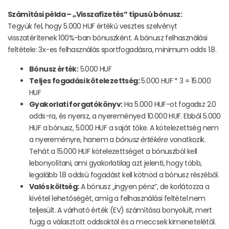
Számítási példa – „Visszafizetés” típusú bónusz:
Tegyük fel, hogy 5.000 HUF értékű vesztes szelvényt
visszatérítenek 100%-ban bónuszként. A bónusz felhasználási
feltétele: 3x-es felhasználás sportfogadásra, minimum odds 1.8.
Bónusz érték:
5.000 HUF
Teljes fogadási kötelezettség:
5.000 HUF * 3 = 15.000
HUF
Gyakorlati forgatókönyv:
Ha 5.000 HUF-ot fogadsz 2.0
odds-ra, és nyersz, a nyereményed 10.000 HUF. Ebből 5.000
HUF a bónusz, 5.000 HUF a saját tőke. A kötelezettség nem
a nyereményre, hanem a
bónusz értékére
vonatkozik.
Tehát a 15.000 HUF kötelezettséget a bónuszból kell
lebonyolítani, ami gyakorlatilag azt jelenti, hogy több,
legalább 1.8 oddsú fogadást kell kötnöd a bónusz részéből.
Valós költség:
A bónusz „ingyen pénz”, de korlátozza a
kivétel lehetőségét, amíg a felhasználási feltétel nem
teljesült. A várható érték (EV) számítása bonyolult, mert
függ a választott oddsoktól és a meccsek kimenetelétől.