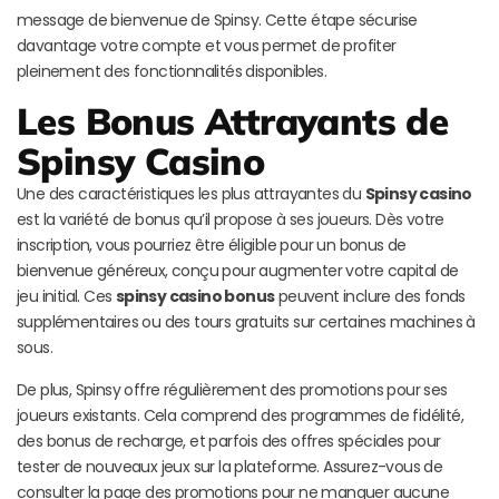
message de bienvenue de Spinsy. Cette étape sécurise
davantage votre compte et vous permet de profiter
pleinement des fonctionnalités disponibles.
Les Bonus Attrayants de
Spinsy Casino
Une des caractéristiques les plus attrayantes du
Spinsy casino
est la variété de bonus qu’il propose à ses joueurs. Dès votre
inscription, vous pourriez être éligible pour un bonus de
bienvenue généreux, conçu pour augmenter votre capital de
jeu initial. Ces
spinsy casino bonus
peuvent inclure des fonds
supplémentaires ou des tours gratuits sur certaines machines à
sous.
De plus, Spinsy offre régulièrement des promotions pour ses
joueurs existants. Cela comprend des programmes de fidélité,
des bonus de recharge, et parfois des offres spéciales pour
tester de nouveaux jeux sur la plateforme. Assurez-vous de
consulter la page des promotions pour ne manquer aucune