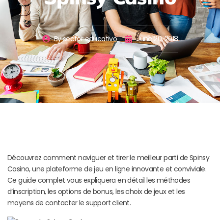
By
sector educativo
June 20, 2018
Découvrez comment naviguer et tirer le meilleur parti de Spinsy
Casino, une plateforme de jeu en ligne innovante et conviviale.
Ce guide complet vous expliquera en détail les méthodes
d’inscription, les options de bonus, les choix de jeux et les
moyens de contacter le support client.