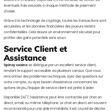
éventuels frais associés à chaque méthode de paiement
choisie.
Grâce à la technologie de cryptage, toutes les transactions sont
sécurisées, et les données financières des joueurs restent
confidentielles. Cela assure un environnement sécurisé pour
profiter des gains potentiels sans souci.
Service Client et
Assistance
Spinsy casino
se distingue par un excellent service client,
rendant le support accessible via plusieurs canaux. Que vous
rencontriez des problèmes techniques, ayez des questions sur
votre compte, ou ayez besoin d’assistance concernant les
options de jeu, l’équipe de service client est prête à aider.
Disponible 24/7, l’assistance peut être contactée par chat en
direct, email, ou même téléphone. Le chat en direct est souvent
recommandé pour une aide immédiate. Il est crucial de décrire