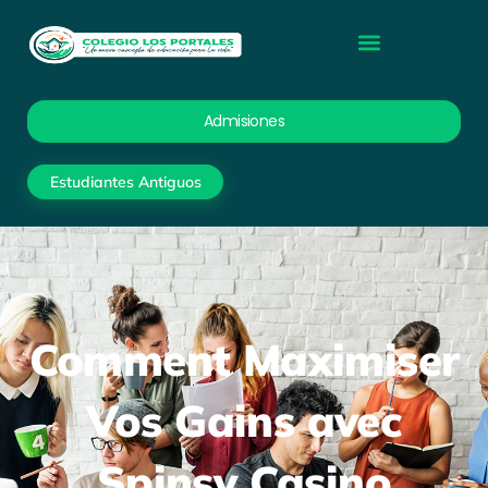
Skip
to
content
Admisiones
Estudiantes Antiguos
Comment Maximiser
Vos Gains avec
Spinsy Casino