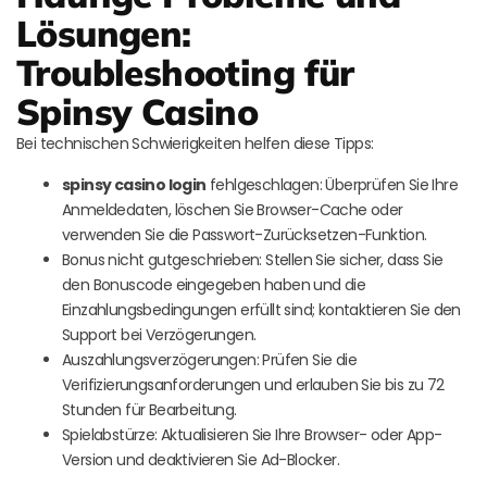
Lösungen:
Troubleshooting für
Spinsy Casino
Bei technischen Schwierigkeiten helfen diese Tipps:
spinsy casino login
fehlgeschlagen: Überprüfen Sie Ihre
Anmeldedaten, löschen Sie Browser-Cache oder
verwenden Sie die Passwort-Zurücksetzen-Funktion.
Bonus nicht gutgeschrieben: Stellen Sie sicher, dass Sie
den Bonuscode eingegeben haben und die
Einzahlungsbedingungen erfüllt sind; kontaktieren Sie den
Support bei Verzögerungen.
Auszahlungsverzögerungen: Prüfen Sie die
Verifizierungsanforderungen und erlauben Sie bis zu 72
Stunden für Bearbeitung.
Spielabstürze: Aktualisieren Sie Ihre Browser- oder App-
Version und deaktivieren Sie Ad-Blocker.