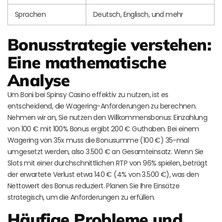
Sprachen
Deutsch, Englisch, und mehr
Bonusstrategie verstehen:
Eine mathematische
Analyse
Um Boni bei Spinsy Casino effektiv zu nutzen, ist es
entscheidend, die Wagering-Anforderungen zu berechnen.
Nehmen wir an, Sie nutzen den Willkommensbonus: Einzahlung
von 100 € mit 100% Bonus ergibt 200 € Guthaben. Bei einem
Wagering von 35x muss die Bonusumme (100 €) 35-mal
umgesetzt werden, also 3.500 € an Gesamteinsatz. Wenn Sie
Slots mit einer durchschnittlichen RTP von 96% spielen, beträgt
der erwartete Verlust etwa 140 € (4% von 3.500 €), was den
Nettowert des Bonus reduziert. Planen Sie Ihre Einsätze
strategisch, um die Anforderungen zu erfüllen.
Häufige Probleme und