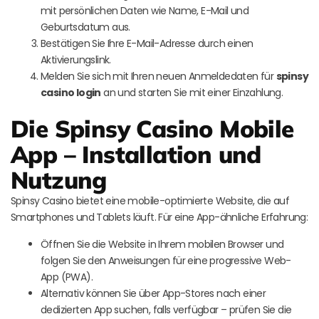
mit persönlichen Daten wie Name, E-Mail und
Geburtsdatum aus.
Bestätigen Sie Ihre E-Mail-Adresse durch einen
Aktivierungslink.
Melden Sie sich mit Ihren neuen Anmeldedaten für
spinsy
casino login
an und starten Sie mit einer Einzahlung.
Die Spinsy Casino Mobile
App – Installation und
Nutzung
Spinsy Casino bietet eine mobile-optimierte Website, die auf
Smartphones und Tablets läuft. Für eine App-ähnliche Erfahrung:
Öffnen Sie die Website in Ihrem mobilen Browser und
folgen Sie den Anweisungen für eine progressive Web-
App (PWA).
Alternativ können Sie über App-Stores nach einer
dedizierten App suchen, falls verfügbar – prüfen Sie die