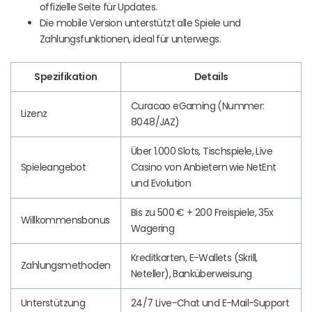
offizielle Seite für Updates.
Die mobile Version unterstützt alle Spiele und
Zahlungsfunktionen, ideal für unterwegs.
Spezifikation
Details
Curacao eGaming (Nummer:
Lizenz
8048/JAZ)
Über 1.000 Slots, Tischspiele, Live
Spieleangebot
Casino von Anbietern wie NetEnt
und Evolution
Bis zu 500 € + 200 Freispiele, 35x
Willkommensbonus
Wagering
Kreditkarten, E-Wallets (Skrill,
Zahlungsmethoden
Neteller), Banküberweisung
Unterstützung
24/7 Live-Chat und E-Mail-Support