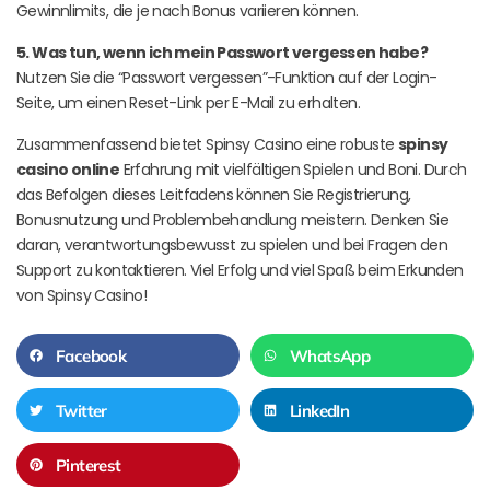
Gewinnlimits, die je nach Bonus variieren können.
5. Was tun, wenn ich mein Passwort vergessen habe?
Nutzen Sie die “Passwort vergessen”-Funktion auf der Login-
Seite, um einen Reset-Link per E-Mail zu erhalten.
Zusammenfassend bietet Spinsy Casino eine robuste
spinsy
casino online
Erfahrung mit vielfältigen Spielen und Boni. Durch
das Befolgen dieses Leitfadens können Sie Registrierung,
Bonusnutzung und Problembehandlung meistern. Denken Sie
daran, verantwortungsbewusst zu spielen und bei Fragen den
Support zu kontaktieren. Viel Erfolg und viel Spaß beim Erkunden
von Spinsy Casino!
Facebook
WhatsApp
Twitter
LinkedIn
Pinterest