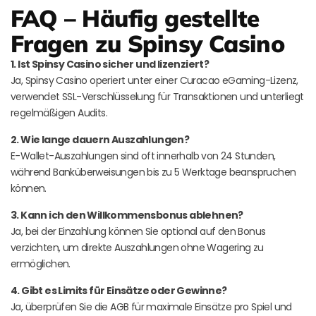
FAQ – Häufig gestellte
Fragen zu Spinsy Casino
1. Ist Spinsy Casino sicher und lizenziert?
Ja, Spinsy Casino operiert unter einer Curacao eGaming-Lizenz,
verwendet SSL-Verschlüsselung für Transaktionen und unterliegt
regelmäßigen Audits.
2. Wie lange dauern Auszahlungen?
E-Wallet-Auszahlungen sind oft innerhalb von 24 Stunden,
während Banküberweisungen bis zu 5 Werktage beanspruchen
können.
3. Kann ich den Willkommensbonus ablehnen?
Ja, bei der Einzahlung können Sie optional auf den Bonus
verzichten, um direkte Auszahlungen ohne Wagering zu
ermöglichen.
4. Gibt es Limits für Einsätze oder Gewinne?
Ja, überprüfen Sie die AGB für maximale Einsätze pro Spiel und