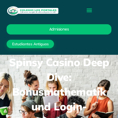
Skip
to
content
Admisiones
Estudiantes Antiguos
Spinsy Casino Deep
Dive:
Bonusmathematik
und Login-