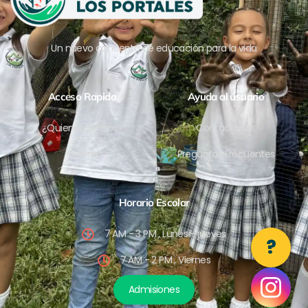
Un nuevo concepto de educación para la vida
Acceso Rapido
Ayuda al usuario
¿Quienes Somos?
Contáctanos
Galeria
Preguntas Frecuentes
Horario Escolar
7 AM - 3 PM , Lunes - jueves
?
7 AM - 2 PM , Viernes
Admisiones