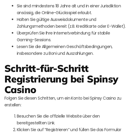
Sie sind mindestens 18 Jahre alt und in einer Jurisdiktion
ansässig, die Online-Glücksspiel erlaubt.
Halten Sie gültige Ausweisdokumente und
Zahlungsmethoden bereit (z.B. Kreditkarte oder E-Wallet).
Überprüfen Sie Ihre Internetverbindung für stabile
Gaming-Sessions.
Lesen Sie die Allgemeinen Geschäftsbedingungen,
insbesondere zu Boni und Auszahlungen.
Schritt-für-Schritt
Registrierung bei Spinsy
Casino
Folgen Sie diesen Schritten, um ein Konto bei Spinsy Casino zu
erstellen:
Besuchen Sie die offizielle Website über den
bereitgestellten Link.
Klicken Sie auf “Registrieren” und füllen Sie das Formular