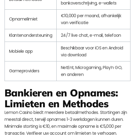
bankoverschrijving, e-wallets
€10,000 per maand, afhankelijk
Opnamelimiet
van verificatie
Klantenondersteuning
24/7 live chat, e-mail, telefoon
Beschikbaar voor iOS en Android
Mobiele app
via download
NetEnt, Microgaming, Play’n GO,
Gameproviders
en anderen
Bankieren en Opnames:
Limieten en Methodes
Lemon Casino biedt meerdere betaalmethodes. Stortingen zijn
meestal direct, terwijl opnames 1-3 werkdagen kunnen duren.
Minimale storting is €10, en maximale opname is €5,000 per
transactie. Verifieer uw account om limieten te verhogen.