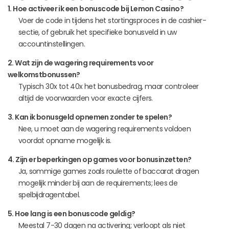
1. Hoe activeer ik een bonuscode bij Lemon Casino?
Voer de code in tijdens het stortingsproces in de cashier-
sectie, of gebruik het specifieke bonusveld in uw
accountinstellingen.
2. Wat zijn de wagering requirements voor
welkomstbonussen?
Typisch 30x tot 40x het bonusbedrag, maar controleer
altijd de voorwaarden voor exacte cijfers.
3. Kan ik bonusgeld opnemen zonder te spelen?
Nee, u moet aan de wagering requirements voldoen
voordat opname mogelijk is.
4. Zijn er beperkingen op games voor bonusinzetten?
Ja, sommige games zoals roulette of baccarat dragen
mogelijk minder bij aan de requirements; lees de
spelbijdragentabel.
5. Hoe lang is een bonuscode geldig?
Meestal 7-30 dagen na activering; verloopt als niet