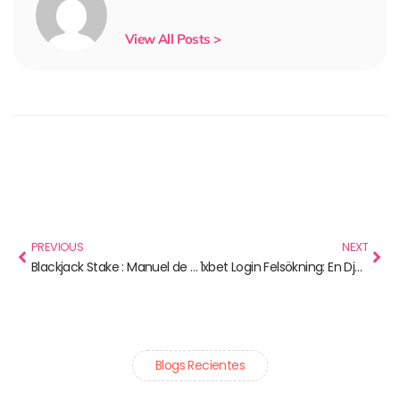
View All Posts >
Prev
Nex
PREVIOUS
NEXT
Blackjack Stake : Manuel de Stratégie Mathématique et Dépannage Complet – Guide Exhaustif
1xbet Login Felsökning: En Djupdykning i Säkerhet, App-installation och Bonusmatematik – Steg-för-steg
Blogs Recientes