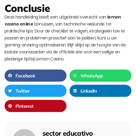
Conclusie
Deze handleiding biedt een uitgebreid overzicht van
lemon
casino online
bonussen, van technische wiskunde tot
praktische tips. Door de checklist te volgen, strategieën toe te
passen en problemen proactief aan te pakken, kunt u uw
gaming-ervaring optimaliseren. Blijf altijd op de hoogte van de
laatste voorwaarden via de officiële site voor een veilige en
plezierige tijd bij Lemon Casino.
Facebook
WhatsApp
Twitter
LinkedIn
Pinterest
sector educativo