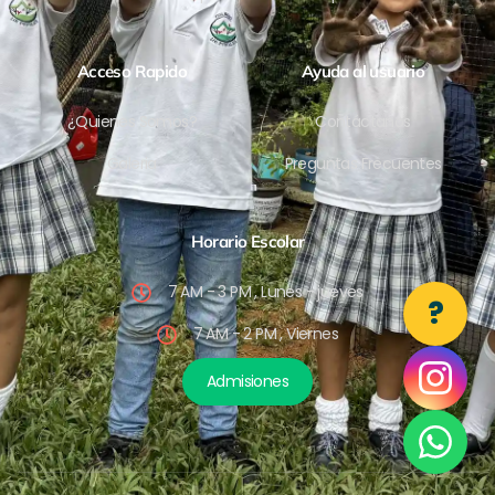
Acceso Rapido
Ayuda al usuario
¿Quienes Somos?
Contáctanos
Galeria
Preguntas Frecuentes
Horario Escolar
7 AM - 3 PM , Lunes - jueves
?
7 AM - 2 PM , Viernes
Admisiones