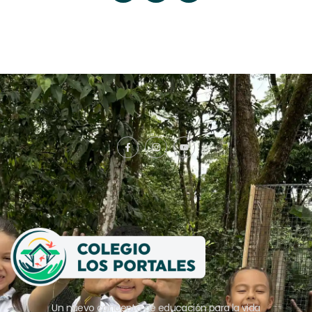
F
I
Y
a
n
o
c
s
u
e
t
t
b
a
u
o
g
b
o
r
e
k
a
-
m
f
Un nuevo concepto de educación para la vida