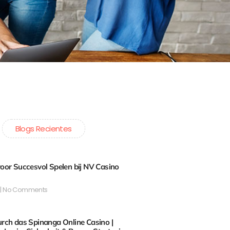
Blogs Recientes
voor Succesvol Spelen bij NV Casino
5
No Comments
urch das Spinanga Online Casino |