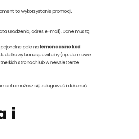
oment to wykorzystanie promocji.
data urodzenia, adres e-mail). Dane muszą
opcjonalne pole na
lemon casino kod
 dodatkowy bonus powitalny (np. darmowe
tnerkich stronach lub w newsletterze
 momentu możesz się zalogować i dokonać
 i