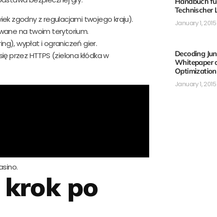
Handbuch für
Technischer 
iek zgodny z regulacjami twojego kraju).
January 1, 201
owane na twoim terytorium.
g), wypłat i ograniczeń gier.
Decoding Jun
się przez HTTPS (zielona kłódka w
Whitepaper 
Optimization
January 1, 201
asino.
i krok po