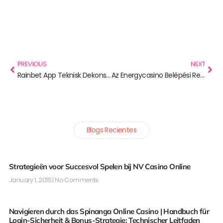
Prev
Nex
PREVIOUS
NEXT
Rainbet App Teknisk Dekonstruktion: En Komplett Whitepaper om Installation, Bonusmatematik och Avancerad Felsökning för Sverige
Az Energycasino Belépési Rendszerének Teljes Műszaki Feltárása – Hibaelhárítás, Banki Matematika & Biztonsági Audit
Blogs Recientes
Strategieën voor Succesvol Spelen bij NV Casino Online
January 1, 2015
No Comments
Navigieren durch das Spinanga Online Casino | Handbuch für
Login-Sicherheit & Bonus-Strategie: Technischer Leitfaden