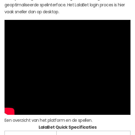
geoptimaliseerde spelinterface. Het LalaBet login proces is hier
vaak sneller dan op desktop.
Een overzicht van het platform en de spellen.
LalaBet Quick Specificaties