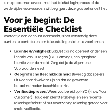
je nu problemen ervaart met het LalaBet login proces of de
wederzijdse voorwaarden wilt begrijpen, deze gids behandelt het.
Voor je begint: De
Essentiële Checklist
Voordat je een account aanmaakt, is het verstandig deze
punten te controleren om teleurstellingen later te voorkomen.
Licentie & Veiligheid:
LalaBet casino opereert onder een
licentie van Curaçao (GC-Gaming), een gangbare
licentie voor de markt. Zorg dat je de Algemene
Voorwaarden leest.
Geografische Beschikbaarheid:
Bevestig dat spelers
uit Nederland welkom zijn en dat de gewenste
betaalmethoden beschikbaar zijn.
Verificatieproces:
Wees voorbereid op KYC (Know Your
Customer). Houd een identiteitsbewijs en een recente
rekeningafschrift of nutsvoorziening rekening gereed voor
snelle verificatie.