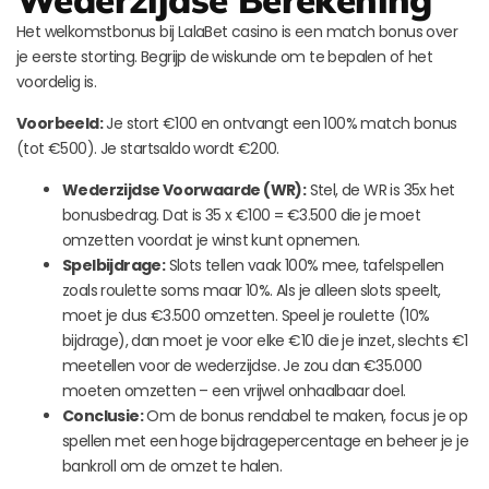
Het welkomstbonus bij LalaBet casino is een match bonus over
je eerste storting. Begrijp de wiskunde om te bepalen of het
voordelig is.
Voorbeeld:
Je stort €100 en ontvangt een 100% match bonus
(tot €500). Je startsaldo wordt €200.
Wederzijdse Voorwaarde (WR):
Stel, de WR is 35x het
bonusbedrag. Dat is 35 x €100 = €3.500 die je moet
omzetten voordat je winst kunt opnemen.
Spelbijdrage:
Slots tellen vaak 100% mee, tafelspellen
zoals roulette soms maar 10%. Als je alleen slots speelt,
moet je dus €3.500 omzetten. Speel je roulette (10%
bijdrage), dan moet je voor elke €10 die je inzet, slechts €1
meetellen voor de wederzijdse. Je zou dan €35.000
moeten omzetten – een vrijwel onhaalbaar doel.
Conclusie:
Om de bonus rendabel te maken, focus je op
spellen met een hoge bijdragepercentage en beheer je je
bankroll om de omzet te halen.