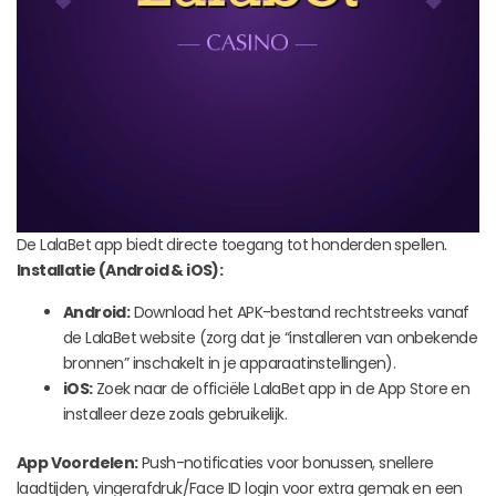
De LalaBet app biedt directe toegang tot honderden spellen.
Installatie (Android & iOS):
Android:
Download het APK-bestand rechtstreeks vanaf
de LalaBet website (zorg dat je “installeren van onbekende
bronnen” inschakelt in je apparaatinstellingen).
iOS:
Zoek naar de officiële LalaBet app in de App Store en
installeer deze zoals gebruikelijk.
App Voordelen:
Push-notificaties voor bonussen, snellere
laadtijden, vingerafdruk/Face ID login voor extra gemak en een