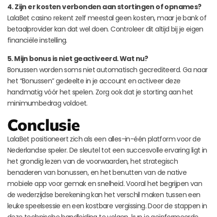
4. Zijn er kosten verbonden aan stortingen of opnames?
LalaBet casino rekent zelf meestal geen kosten, maar je bank of
betaalprovider kan dat wel doen. Controleer dit altijd bij je eigen
financiële instelling.
5. Mijn bonus is niet geactiveerd. Wat nu?
Bonussen worden soms niet automatisch gecrediteerd. Ga naar
het “Bonussen” gedeelte in je account en activeer deze
handmatig vóór het spelen. Zorg ook dat je storting aan het
minimumbedrag voldoet.
Conclusie
LalaBet positioneert zich als een alles-in-één platform voor de
Nederlandse speler. De sleutel tot een succesvolle ervaring ligt in
het grondig lezen van de voorwaarden, het strategisch
benaderen van bonussen, en het benutten van de native
mobiele app voor gemak en snelheid. Vooral het begrijpen van
de wederzijdse berekening kan het verschil maken tussen een
leuke speelsessie en een kostbare vergissing. Door de stappen in