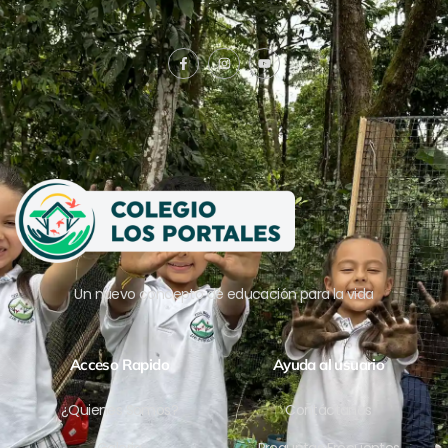
F
I
Y
a
n
o
c
s
u
e
t
t
b
a
u
o
g
b
o
r
e
k
a
-
m
f
Un nuevo concepto de educación para la vida
Acceso Rapido
Ayuda al usuario
¿Quienes Somos?
Contáctanos